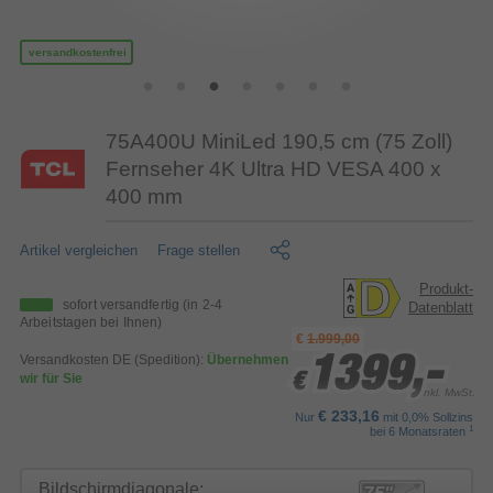
versandkostenfrei
75A400U MiniLed 190,5 cm (75 Zoll)
Fernseher 4K Ultra HD VESA 400 x
400 mm
Artikel vergleichen
Frage stellen
Produkt-
sofort versandfertig
(in 2-4
Datenblatt
Arbeitstagen bei Ihnen)
€
1.999,00
Versandkosten DE (Spedition):
Übernehmen
1399,-
1399,-
1399,-
wir für Sie
€
€
€
inkl. MwSt.
€ 233,16
Nur
mit 0,0% Sollzins
1
bei 6 Monatsraten
Bildschirmdiagonale: