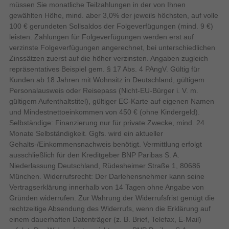
Bildschirmdiagonale von 191 cm und dem Triple Tuner ist der
müssen Sie monatliche Teilzahlungen in der von Ihnen
Fernseher für den alltäglichen TV-Empfang und modernes
gewählten Höhe, mind. aber 3,0% der jeweils höchsten, auf volle
Anzahl RF Anschlüsse
1
Streaming gerüstet. Die Steuerung erfolgt flexibel über die
100 € gerundeten Sollsaldos der Folgeverfügungen (mind. 9 €)
Stromeingang
mitgelieferte Fernbedienung oder über mobile Endgeräte im
leisten. Zahlungen für Folgeverfügungen werden erst auf
Netzwerk.
verzinste Folgeverfügungen angerechnet, bei unterschiedlichen
0
Anzahl DVI-D-Anschlüsse
Zinssätzen zuerst auf die höher verzinsten. Angaben zugleich
1
Optischer Audio-Digitalausgang
repräsentatives Beispiel gem. § 17 Abs. 4 PAngV. Gültig für
TCL A400 75A400U. Bildschirmdiagonale: 190,5 cm (75"),
Kunden ab 18 Jahren mit Wohnsitz in Deutschland, gültigem
HDCP
Display-Auflösung: 3840 x 2160 Pixel, HD-Typ: 4K Ultra HD,
Personalausweis oder Reisepass (Nicht-EU-Bürger i. V. m.
Bildschirmtechnologie: QD-Mini LED, Bildschirmform: Flach,
4
gültigem Aufenthaltstitel), gültiger EC-Karte auf eigenen Namen
Anzahl HDMI-Anschlüsse
LED-Hintergrundbeleuchtungstyp: QD-Mini LED. Smart-TV.
und Mindestnettoeinkommen von 450 € (ohne Kindergeld).
Anzahl Ethernet-LAN-
Motion Interpolation Technologie: PPI (Picture Performance
1
Selbständige: Finanzierung nur für private Zwecke, mind. 24
Anschlüsse (RJ-45)
Index) 4200, Helligkeit: 2500 cd/m², Reaktionszeit: 5,7 ms,
Monate Selbständigkeit. Ggfs. wird ein aktueller
0
Anzahl USB 2.0 Anschlüsse
Natives Seitenverhältnis: 16:9. Digitales Signalformatsystem:
Gehalts-/Einkommensnachweis benötigt. Vermittlung erfolgt
DVB-C, DVB-S2, DVB-T2. WLAN, Ethernet/LAN. Produktfarbe:
Anzahl VGA (D-Sub)
ausschließlich für den Kreditgeber BNP Paribas S. A.
0
Schwarz
Anschlüsse
Niederlassung Deutschland, Rüdesheimer Straße 1, 80686
München. Widerrufsrecht: Der Darlehensnehmer kann seine
Audio Return Channel (ARC)
Vertragserklärung innerhalb von 14 Tagen ohne Angabe von
Audio
Gründen widerrufen. Zur Wahrung der Widerrufsfrist genügt die
rechtzeitige Absendung des Widerrufs, wenn die Erklärung auf
Auto Lautstärkeregler
einem dauerhaften Datenträger (z. B. Brief, Telefax, E-Mail)
2
Anzahl der Lautsprecher