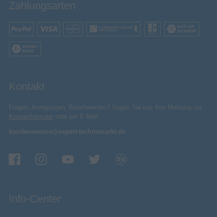
Zahlungsarten
2026
Jahr der Einführung
Energie
Energiesparmodus
Stromverbrauch
320 W
(Standardbetrieb)
0,5 W
Stromverbrauch (Standby)
Kontakt
A bis G
Energieeffizienzskala
50 Hz
AC Eingangsfrequenz
Fragen, Anregungen, Beschwerden? Sagen Sie uns Ihre Meinung via
220 - 240 V
AC Eingangsspannung
Kontaktformular
oder per E-Mail:
kundenservice@expert-technomarkt.de
Energieeffizienzklasse
G
Energieeffizienzklasse (HDR)
Energieverbrauch (SDR) pro
85 kWh
1.000 Stunden
Energieverbrauch (HDR) pro
Info-Center
280 kWh
1.000 Stunden
Gewicht & Abmessungen