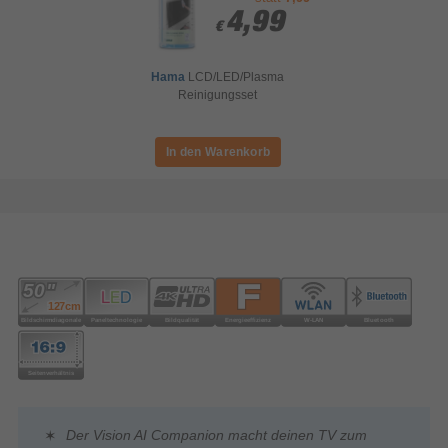
4,99
4,99
€
€
Hama
LCD/LED/Plasma
Reinigungsset
Der Vision AI Companion macht deinen TV zum