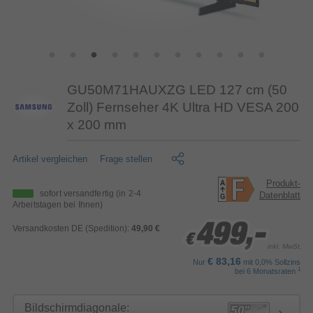
GU50M71HAUXZG LED 127 cm (50
Zoll) Fernseher 4K Ultra HD VESA 200
x 200 mm
Artikel vergleichen
Frage stellen
Produkt-
sofort versandfertig
(in 2-4
Datenblatt
Arbeitstagen bei Ihnen)
499,-
499,-
499,-
Versandkosten DE (Spedition):
49,90 €
€
€
€
inkl. MwSt.
€ 83,16
Nur
mit 0,0% Sollzins
1
bei 6 Monatsraten
Bildschirmdiagonale: