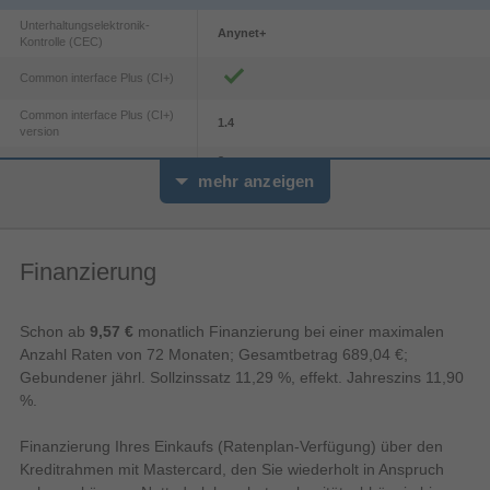
Unterhaltungselektronik-
Anynet+
Kontrolle (CEC)
Common interface Plus (CI+)
Common interface Plus (CI+)
1.4
version
3
Anzahl HDMI-Anschlüsse
mehr anzeigen
Audio
2
Anzahl der Lautsprecher
20 W
RMS-Leistung
Finanzierung
Verbesserter Audio-Rückkanal
(eARC)
Deine Privatsphäre. Gesichert.
Schon ab
9,57 €
monatlich Finanzierung bei einer maximalen
Audio-Vorwahldeskriptor
Anzahl Raten von 72 Monaten; Gesamtbetrag 689,04 €;
Samsung Knox Security
Gebundener jährl. Sollzinssatz 11,29 %, effekt. Jahreszins 11,90
Adaptiver Klang
Eins ist sicher: deine Privatsphäre auf Samsung
%.
TV-Geräten. Alle deine sensiblen Daten wie
Q-Symphonie
Passwörter, werden durch mehrere Soft- und
Finanzierung Ihres Einkaufs (Ratenplan-Verfügung) über den
Hardware-Maßnahmen geschützt. Außerdem
Bildschirm
Kreditrahmen mit Mastercard, den Sie wiederholt in Anspruch
sichert Samsung Knox Security alle deine IoT-