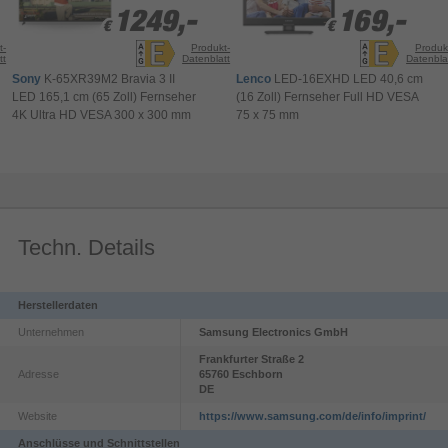
1249,-
1249,-
169,-
169,-
€
€
€
€
t-
Produkt-
Produk
tt
Datenblatt
Datenbla
Sony
K-65XR39M2 Bravia 3 II
Lenco
LED-16EXHD LED 40,6 cm
LED 165,1 cm (65 Zoll) Fernseher
(16 Zoll) Fernseher Full HD VESA
4K Ultra HD VESA 300 x 300 mm
75 x 75 mm
Made for Germany
Dein Wunschprogramm inklusive
Ob aktuelle Blockbuster, endlose
Serienmarathons, Reality-Shows oder Next-Level-
Techn. Details
Gameplay - beim Kauf eines teilnehmenden Geräts
sicherst du dir jetzt zusätzlich ein attraktives
Entertainment-Paket. Bei unseren vielfältigen
Herstellerdaten
Partnern wie WOW und RTL+ steht dir eine riesige
Unternehmen
Samsung Electronics GmbH
Auswahl an Streaming-Inhalten zur Verfügung.
Und mit Blacknut spielst du Videospiele so
Frankfurter Straße
2
Adresse
65760
Eschborn
einfach, wie du Filme streamst - direkt auf deinem
DE
Samsung Aktions-TV.
Website
https://www.samsung.com/de/info/imprint/
Anschlüsse und Schnittstellen