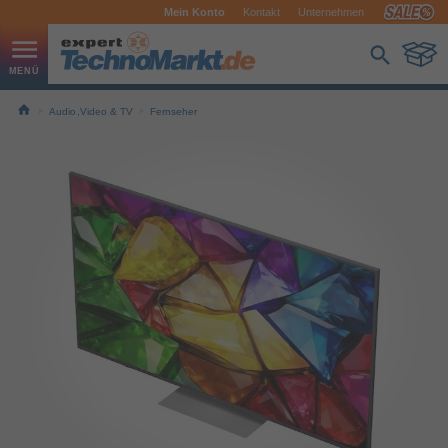
Mein Konto
Kontakt
Unternehmen
Audio,Video & TV
Fernseher