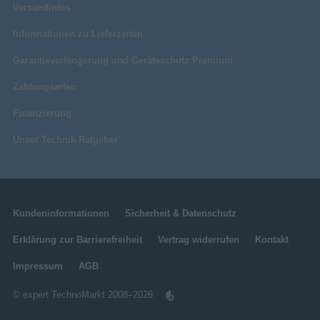
Versandinfos
Informationen zu Lieferzeiten
Garantieverlängerung und Geräteschutz Premium
Zahlungsarten
Finanzierung
Unser Technik-Ratgeber
Kundeninformationen
Sicherheit & Datenschutz
Erklärung zur Barrierefreiheit
Vertrag widerrufen
Kontakt
Impressum
AGB
© expert TechnoMarkt 2008–2026