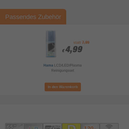
Installationspaket Premium (inkl.
Altgeräteentsorgung) TV Stand
€ 49,99
Passendes Zubehör
Installationspaket Premium (inkl.
Altgeräteentsorgung) - TV Wand
€ 99,99
statt
7,99
Gesamtsumme Serviceoptionen
€ 0,00
4,99
4,99
€
€
Hama
LCD/LED/Plasma
Reinigungsset