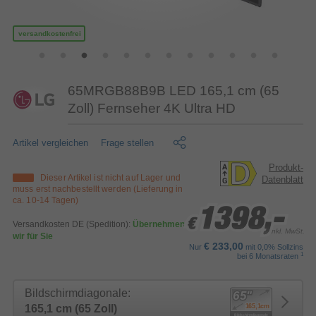
versandkostenfrei
65MRGB88B9B LED 165,1 cm (65
Zoll) Fernseher 4K Ultra HD
Artikel vergleichen
Frage stellen
Produkt-
Dieser Artikel ist nicht auf Lager und
Datenblatt
muss erst nachbestellt werden (Lieferung in
ca. 10-14 Tagen)
1398,-
1398,-
1398,-
€
€
€
Versandkosten DE (Spedition):
Übernehmen
inkl. MwSt.
wir für Sie
€ 233,00
Nur
mit 0,0% Sollzins
1
bei 6 Monatsraten
Bildschirmdiagonale:
165,1 cm (65 Zoll)