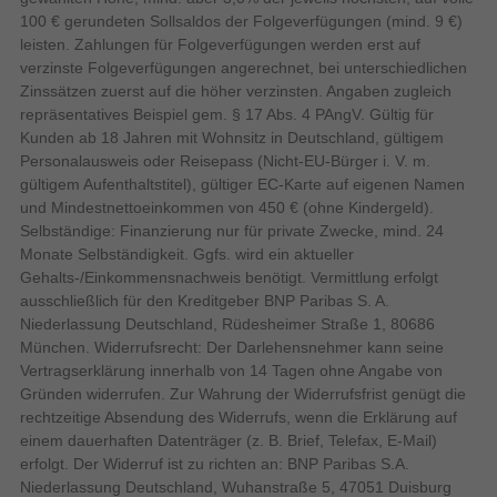
Display-Auflösung
Mediatheken steht Hybrid Broadcast Broadband TV (HbbTV) zur
3840 x 2160 Pixel
100 € gerundeten Sollsaldos der Folgeverfügungen (mind. 9 €)
Verfügung. Ein optischer Audio-Digitalausgang und ein Ethernet-
leisten. Zahlungen für Folgeverfügungen werden erst auf
LED-Hintergrundbeleuchtung
LAN-Anschluss ergänzen die Verbindungsmöglichkeiten. Für den
verzinste Folgeverfügungen angerechnet, bei unterschiedlichen
kabellosen Tonanschluss ist Bluetooth an Bord, während Dolby
LED-
RGB-Mini LED
Zinssätzen zuerst auf die höher verzinsten. Angaben zugleich
Atmos für den passenden Raumklang sorgt. Der
Hintergrundbeleuchtungstyp
repräsentatives Beispiel gem. § 17 Abs. 4 PAngV. Gültig für
Energieverbrauch im HDR-Modus beläuft sich auf 160 kWh pro
Design
Kunden ab 18 Jahren mit Wohnsitz in Deutschland, gültigem
1.000 Stunden.
Personalausweis oder Reisepass (Nicht-EU-Bürger i. V. m.
VESA-Halterung
gültigem Aufenthaltstitel), gültiger EC-Karte auf eigenen Namen
Der LG 65MRGB88B9B stellt eine funktionale und
Produktfarbe
Schwarz
und Mindestnettoeinkommen von 450 € (ohne Kindergeld).
leistungsstarke Lösung für das Heimkino dar. Mit seiner
Selbständige: Finanzierung nur für private Zwecke, mind. 24
Kombination aus der RGB-Mini LED-Technologie und einer
Energie
Monate Selbständigkeit. Ggfs. wird ein aktueller
Bildwiederholfrequenz von 120 Hz bildet dieses Modell eine
Stromverbrauch
Gehalts-/Einkommensnachweis benötigt. Vermittlung erfolgt
67 W
solide Basis für den täglichen Medienkonsum. Das installierte
(Standardbetrieb)
ausschließlich für den Kreditgeber BNP Paribas S. A.
Betriebssystem WebOS erleichtert den Zugriff auf alle Medien.
A bis G
Energieeffizienzskala
Niederlassung Deutschland, Rüdesheimer Straße 1, 80686
München. Widerrufsrecht: Der Darlehensnehmer kann seine
Vertragserklärung innerhalb von 14 Tagen ohne Angabe von
Energieeffizienzklasse
Gründen widerrufen. Zur Wahrung der Widerrufsfrist genügt die
rechtzeitige Absendung des Widerrufs, wenn die Erklärung auf
G
Energieeffizienzklasse (HDR)
einem dauerhaften Datenträger (z. B. Brief, Telefax, E-Mail)
Was bedeutet Mini RGB evo?
Energieverbrauch (SDR) pro
67 kWh
erfolgt. Der Widerruf ist zu richten an: BNP Paribas S.A.
LG Mini RGB evo ist unserer neueste Technologie, die eine noch
1.000 Stunden
Niederlassung Deutschland, Wuhanstraße 5, 47051 Duisburg
bessere Bildqualität als die der QNED TVs bietet. Die zweifach-