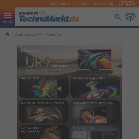
Mein Konto
Kontakt
Unternehmen
Audio,Video & TV
Fernseher