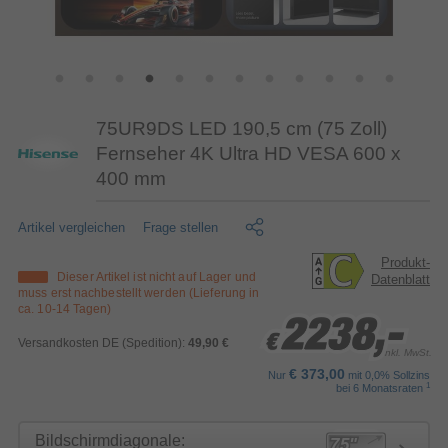
75UR9DS LED 190,5 cm (75 Zoll)
Fernseher 4K Ultra HD VESA 600 x
400 mm
Artikel vergleichen
Frage stellen
Produkt-
Dieser Artikel ist nicht auf Lager und
Datenblatt
muss erst nachbestellt werden (Lieferung in
ca. 10-14 Tagen)
2238,-
2238,-
2238,-
€
€
€
Versandkosten DE (Spedition):
49,90 €
inkl. MwSt.
€ 373,00
Nur
mit 0,0% Sollzins
1
bei 6 Monatsraten
Bildschirmdiagonale: