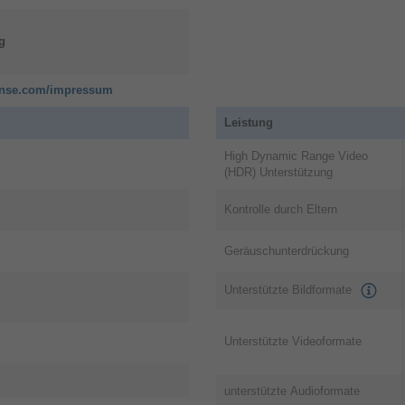
g
sense.com/impressum
Leistung
High Dynamic Range Video
(HDR) Unterstützung
Kontrolle durch Eltern
Filmmaker Mode
D
Geräuschunterdrückung
Schaue dir Filme und Fernsehsendungen
Se
Unterstützte Bildformate
so an, wie es die Filmemacher
Dol
beabsichtigt haben
de
Erlebe die Botschaft, wie sie gedacht war
Die
Unterstützte Videoformate
– mit dem Filmmaker-Modus. Passe dein
sin
Video an die Originaleinstellungen an, um
ein
unterstützte Audioformate
das
Details wie Ton, Bildformat, Farben,
und