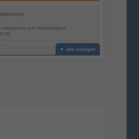
tellservice
Lieferservice zum Aufstellungsort
79,99
Premium Plus Option - Feierabendservice
alle anzeigen
€ 39,99
Installationspaket Premium (inkl.
Altgeräteentsorgung) TV Stand
€ 49,99
Installationspaket Premium (inkl.
Altgeräteentsorgung) - TV Wand
€ 99,99
erviceoptionen
€ 0,00