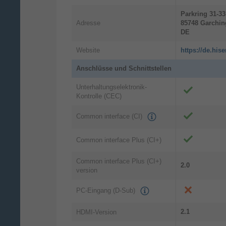
Parkring
31-33
Adresse
85748
Garchin
DE
Website
https://de.hi
Anschlüsse und Schnittstellen
Unterhaltungselektronik-
Kontrolle (CEC)
Common interface (CI)
IMAX Enhanced
Common interface Plus (CI+)
Entfessele die Kraft von IMAX bei dir zu
Common interface Plus (CI+)
2.0
Hause
version
Kino in IMAX-Qualität muss nicht
unerreichbar sein. Die IMAX Enhanced
PC-Eingang (D-Sub)
TVs von Hisense sind von der IMAX
Corporation und führenden Hollywood-
2.1
HDMI-Version
Technikexperten zertifiziert und liefern 