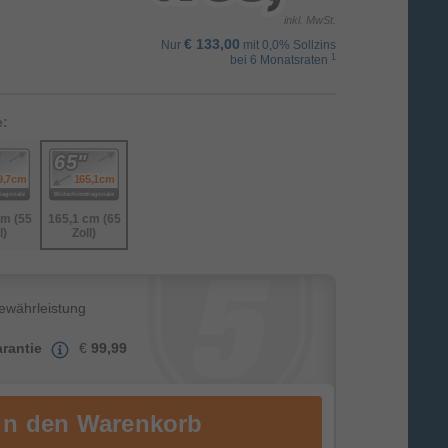
inkl. MwSt.
€ 133,00
Nur
mit 0,0% Sollzins
1
bei 6 Monatsraten
e:
cm (55
165,1 cm (65
l)
Zoll)
Gewährleistung
rantie
€
99,99