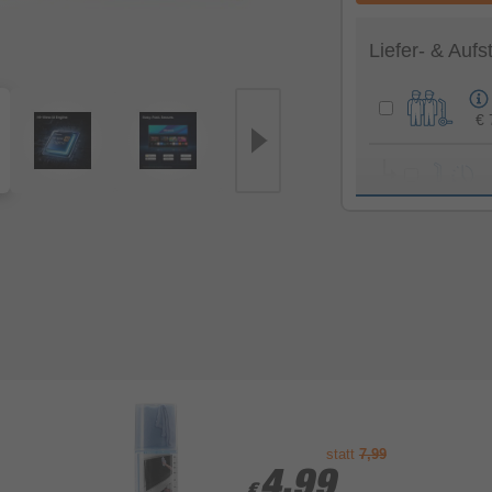
Liefer- & Aufs
€ 
Gesamtsumme S
statt
7,99
4,99
4,99
€
€