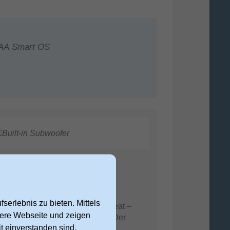
DAA Smart OS
uilt-in Subwoofer
sselnder Bass
serlebnis zu bieten. Mittels
üre jede Explosion und jeden Beat –
nsere Webseite und zeigen
nz ohne zusätzliche Hardware. Der
t einverstanden sind,
egrierte Subwoofer liefert tiefen,