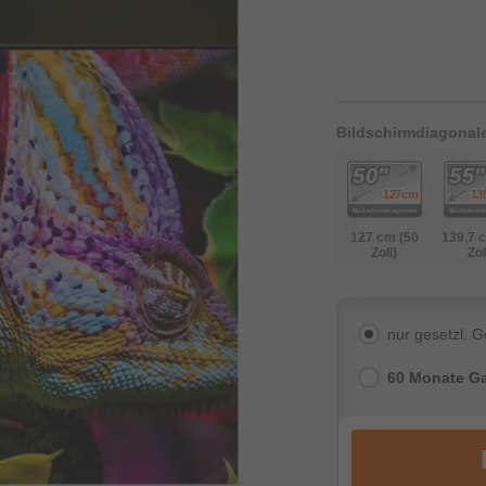
Bildschirmdiagonal
127 cm (50
139,7 
Zoll)
Zol
nur gesetzl. 
60 Monate Ga