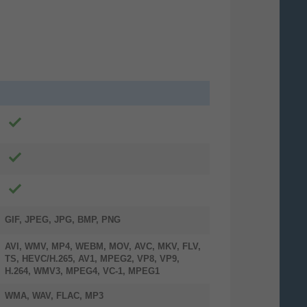
olby Vision·Atmos
hen. Hören. Spektakulär.
GIF, JPEG, JPG, BMP, PNG
by Vision HDR trifft auf Dolby Atmos –
in TV als Entertainment-Powerhouse.
AVI, WMV, MP4, WEBM, MOV, AVC, MKV, FLV,
se Kino-Technologien für Bild und Ton
TS, HEVC/H.265, AV1, MPEG2, VP8, VP9,
H.264, WMV3, MPEG4, VC-1, MPEG1
d jetzt für zu Hause vereint und liefern
e Realitätsnähe, die du sehen, hören
WMA, WAV, FLAC, MP3
 fühlen wirst wie nie zuvor.Dolby