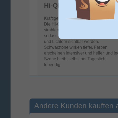
Hi-QLED MiniLED
Kräftiger Kontrast, leuchtendere Farben
Die Hi‑QLED MiniLED-Technologie liefe
strahlende Helligkeit und starken Kontra
sodass selbst feinste Details in Schatte
und Lichtern sichtbar werden.
Schwarztöne wirken tiefer, Farben
erscheinen intensiver und heller, und j
Szene bleibt selbst bei Tageslicht
lebendig.
Andere Kunden kauften 