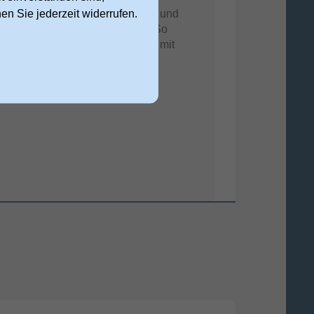
nen Sie jederzeit widerrufen.
ftvollen Bass direkt aus dem TV und
gt für satten, kinoreifen Sound. So
ebst du Filme, Sport und Games mit
ler Energie – wie im Kino.