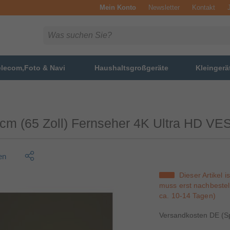
Mein Konto
Newsletter
Kontakt
elecom,Foto & Navi
Haushaltsgroßgeräte
Kleingerä
m (65 Zoll) Fernseher 4K Ultra HD VE
en
Dieser Artikel i
muss erst nachbestell
ca. 10-14 Tagen)
Versandkosten DE (Sp