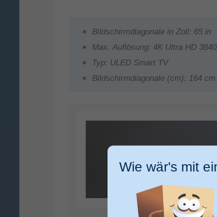
Bildschirmdiagonale in Zoll: 65 in
Max. Auflösung: 4K Ultra HD 384
Typ: ULED Smart TV
Bildschirmdiagonale (cm): 164 cm
Wie wär's mit e