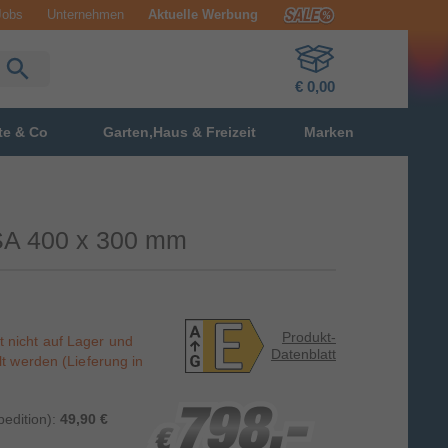
Jobs
Unternehmen
Aktuelle Werbung
€ 0,00
te & Co
Garten,Haus & Freizeit
Marken
SA 400 x 300 mm
Produkt-
st nicht auf Lager und
Datenblatt
t werden (Lieferung in
798,-
798,-
798,-
edition):
49,90 €
€
€
€