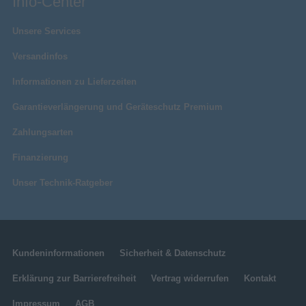
Info-Center
Unsere Services
Versandinfos
Informationen zu Lieferzeiten
Garantieverlängerung und Geräteschutz Premium
Zahlungsarten
Finanzierung
Unser Technik-Ratgeber
Kundeninformationen
Sicherheit & Datenschutz
Erklärung zur Barrierefreiheit
Vertrag widerrufen
Kontakt
Impressum
AGB