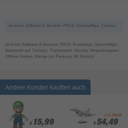
ak tronic Software & Services 70514, Sammelfigur, Cartoon
ak tronic Software & Services 70514. Produkttyp: Sammelfigur,
Basierend auf: Cartoon, Themenwelt: Squishy. Verpackungsart:
Offener Kasten, Menge pro Packung: 36 Stück(e)
Andere Kunden kauften auch
statt
59,99
15,99
15,99
54,49
54,49
€
€
€
€