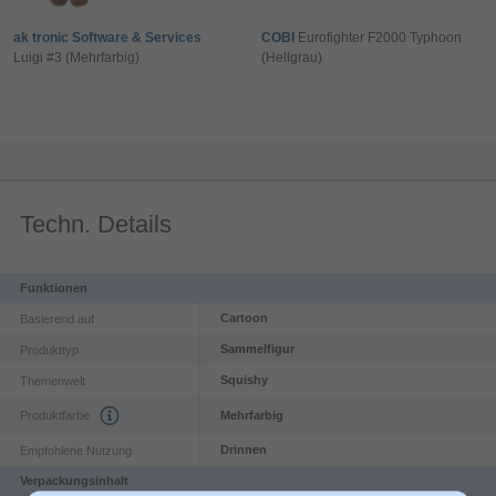
ak tronic Software & Services
COBI
Eurofighter F2000 Typhoon
Luigi #3 (Mehrfarbig)
(Hellgrau)
Techn. Details
Funktionen
Cartoon
Basierend auf
Sammelfigur
Produkttyp
Squishy
Themenwelt
Produktfarbe
Mehrfarbig
Drinnen
Empfohlene Nutzung
Verpackungsinhalt