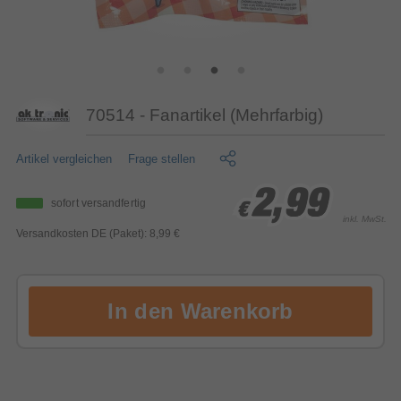
70514 - Fanartikel (Mehrfarbig)
Artikel vergleichen
Frage stellen
2,99
2,99
2,99
sofort versandfertig
€
€
€
inkl. MwSt.
Versandkosten DE (Paket): 8,99 €