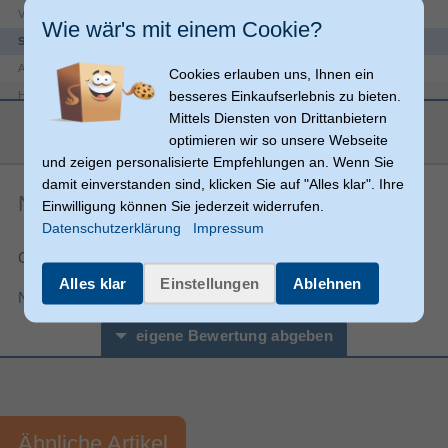
Offener Kasten
Verpackungsart
Wie wär's mit einem Cookie?
Sonstiges
Artikelnummer
13300703005
Cookies erlauben uns, Ihnen ein
besseres Einkaufserlebnis zu bieten.
Herstellerartikelnummer
70514
Mittels Diensten von Drittanbietern
mehr anzeigen
optimieren wir so unsere Webseite
und zeigen personalisierte Empfehlungen an. Wenn Sie
damit einverstanden sind, klicken Sie auf "Alles klar". Ihre
Noch keine Artikelbewertungen
Einwilligung können Sie jederzeit widerrufen.
Datenschutzerklärung
Impressum
Gesamtnote:
Alles klar
Einstellungen
Ablehnen
Nutzungsbedingungen für Produktbewertungen
eigene Bewertung abgeben
Vorname*
Nachname*
Ähnliche Artikel