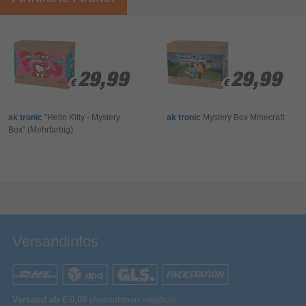
Ihre Bewertung:
Bitte mindestens 20 Wörter eingeben
Ihr Kommentar*
29,99
29,99
29,99
29,99
€
€
€
€
ak tronic
"Hello Kitty - Mystery
ak tronic
Mystery Box Minecraft
Box" (Mehrfarbig)
Bewertung & Kommentar speichern
Versandinfos
Versand ab € 0,00
(Ausnahmen möglich)