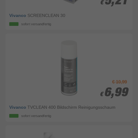
5,21
5,21
€
€
Vivanco
SCREENCLEAN 30
sofort versandfertig
€ 10,99
6,99
6,99
€
€
Vivanco
TVCLEAN 400 Bildschirm Reinigungsschaum
sofort versandfertig