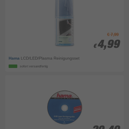
€ 7,99
4,99
4,99
€
€
Hama
LCD/LED/Plasma Reinigungsset
sofort versandfertig