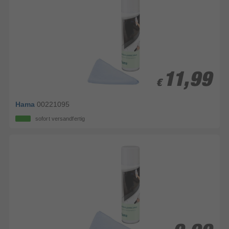
11,99
11,99
€
€
Hama
00221095
sofort versandfertig