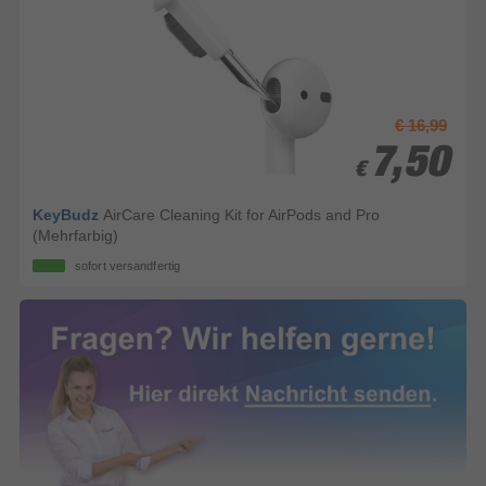
€ 16,99
7,50
7,50
€
€
KeyBudz
AirCare Cleaning Kit for AirPods and Pro
(Mehrfarbig)
sofort versandfertig