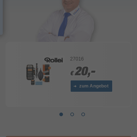
27016
20,-
20,-
€
€
zum Angebot