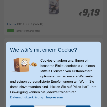
9,19
9,19
€
€
Hama
00113807 (Weiß)
sofort versandfertig
Wie wär's mit einem Cookie?
Cookies erlauben uns, Ihnen ein
besseres Einkaufserlebnis zu bieten.
Mittels Diensten von Drittanbietern
optimieren wir so unsere Webseite
und zeigen personalisierte Empfehlungen an. Wenn Sie
11,79
11,79
€
€
damit einverstanden sind, klicken Sie auf "Alles klar". Ihre
Einwilligung können Sie jederzeit widerrufen.
Hama
00113820 (Weiß)
Datenschutzerklärung
Impressum
sofort versandfertig