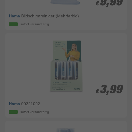
9,99
9,99
€
€
Hama
Bildschirmreiniger (Mehrfarbig)
sofort versandfertig
3,99
3,99
€
€
Hama
00221092
sofort versandfertig