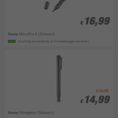
16,99
16,99
€
€
Hama
MicroPro II (Schwarz)
kurzfristig versandfertig
(in 3-5 Arbeitstagen bei Ihnen)
€ 16,99
14,99
14,99
€
€
Hama
Fibreglass (Schwarz)