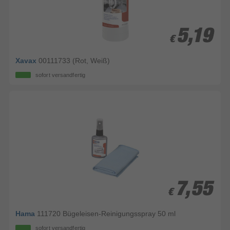
5,19
5,19
€
€
Xavax
00111733 (Rot, Weiß)
sofort versandfertig
7,55
7,55
€
€
Hama
111720 Bügeleisen-Reinigungsspray 50 ml
sofort versandfertig