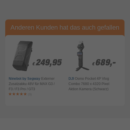
Anderen Kunden hat das auch gefallen
249,95
249,95
689,-
689,-
€
€
€
€
Ninebot by Segway
Externer
DJI
Osmo Pocket 4P Vlog
Zusatzakku 48V für MAX G3 /
Combo 7680 x 4320 Pixel
F3 / F3 Pro / GT3
Aktion Kamera (Schwarz)
A
(9)