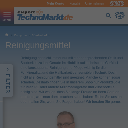
Mein Konto
Kontakt
Unternehmen
Computer
Bürobedarf
Reinigungsmittel
Reinigung hat nicht immer nur mit einer ansprechenden Optik und
Sauberkeit zu tun. Gerade im Hinblick auf technisches Gerät ist
eine konsequente Reinigung und Pflege wichtig für die
Funktionalität und die Haltbarkeit der sensiblen Technik. Doch
FILTER
nicht alle Reinigungsmittel sind geeignet. Manche können sogar
schaden. Deshalb finden Sie in unserem Shop nur Produkte, die
für Ihren PC oder andere Multimediageräte und Zubehörteile
richtig sind. Wir wollen, dass Sie lange Freude an Ihren Geräten
und dem, was man damit machen kann, haben. Rufen Sie uns an
oder mailen Sie, wenn Sie Fragen haben! Wir beraten Sie gerne.