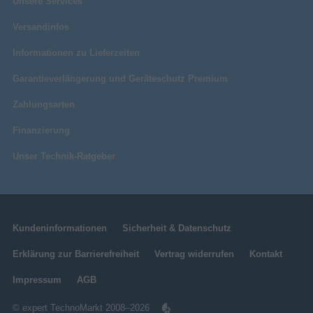
Unsere Services
Versandinfos
Informationen zu Lieferzeiten
Garantieverlängerung und Geräteschutz Premium
Zahlungsarten
Finanzierung
Unser Technik-Ratgeber
Kundeninformationen
Sicherheit & Datenschutz
Erklärung zur Barrierefreiheit
Vertrag widerrufen
Kontakt
Impressum
AGB
© expert TechnoMarkt 2008–2026