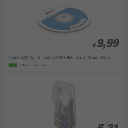
9,99
9,99
€
€
Hama
181401 Reinigungs-CD (Blau, Weiß) (Blau, Weiß)
sofort versandfertig