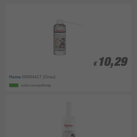
10,29
10,29
€
€
Hama
00084417 (Grau)
sofort versandfertig