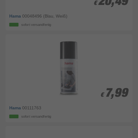
20,49
20,49
€
€
Hama
00048496 (Blau, Weiß)
sofort versandfertig
7,99
7,99
€
€
Hama
00111763
sofort versandfertig