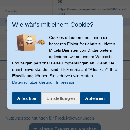
DE
https://www.peterjaeckel.com/site/605/default.
Website
aspx
Funktionen
Wie wär's mit einem Cookie?
16,9 cm (6.67")
Maximale Bildschirmgröße
Cookies erlauben uns, Ihnen ein
Edge 60 Fusion
Kompatibilität
besseres Einkaufserlebnis zu bieten.
Fallbeständig, Kratzresistent
Schutzfunktion
Mittels Diensten von Drittanbietern
Motorola
Markenkompatibilität
optimieren wir so unsere Webseite
Klare Bildschirmschutzfolie
Schutzart
und zeigen personalisierte Empfehlungen an. Wenn Sie
mehr anzeigen
damit einverstanden sind, klicken Sie auf "Alles klar". Ihre
Leistungen
Einwilligung können Sie jederzeit widerrufen.
Abgerundete Kanten
Datenschutzerklärung
Impressum
Noch keine Artikelbewertungen
Glas
Material
Alles klar
Einstellungen
Ablehnen
Produktfarbe
Transparent
Gesamtnote:
Verpackungsinhalt
Karton mit Aufhänger
Verpackungsart
Nutzungsbedingungen für Produktbewertungen
Sonstiges
eigene Bewertung abgeben