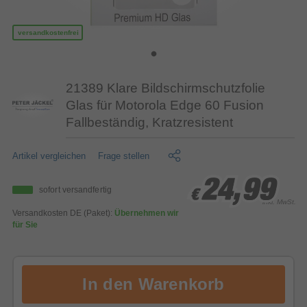
versandkostenfrei
21389 Klare Bildschirmschutzfolie
Glas für Motorola Edge 60 Fusion
Fallbeständig, Kratzresistent
Artikel vergleichen
Frage stellen
24,99
24,99
24,99
sofort versandfertig
€
€
€
inkl. MwSt.
Versandkosten DE (Paket):
Übernehmen wir
für Sie