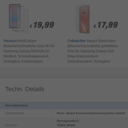
19,99
19,99
17,99
17,99
€
€
€
€
Vivanco
64483 Klare
Cellularline
Impact Glass Klare
Bildschirmschutzfolie Glas 9H für
Bildschirmschutzfolie gehärtetes
Samsung Galaxy A56/A36 5G
Glas für Samsung Galaxy S26
Stoßfest, Schmutzabweisend,
Edge Kratzresistent,
Schlagfest, Kratzresistent
Schockresistent, Schlagfest
Techn. Details
Herstellerdaten
Unternehmen
Peter Jäckel Kommunikationssysteme GmbH
Borsigstraße
5
Adresse
31061
Alfeld