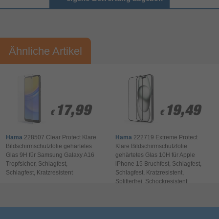
Artikelnummer
15088570452
Herstellerartikelnummer
21389
Vorname*
Nachname*
Ähnliche Artikel
Ihre Bewertung:
Bitte mindestens 20 Wörter eingeben
Ihr Kommentar*
17,99
17,99
19,49
19,49
€
€
€
€
Hama
228507 Clear Protect Klare
Hama
222719 Extreme Protect
Bildschirmschutzfolie gehärtetes
Klare Bildschirmschutzfolie
Glas 9H für Samsung Galaxy A16
gehärtetes Glas 10H für Apple
Tropfsicher, Schlagfest,
iPhone 15 Bruchfest, Schlagfest,
Schlagfest, Kratzresistent
Schlagfest, Kratzresistent,
Bewertung & Kommentar speichern
Splitterfrei, Schockresistent