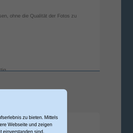
en, ohne die Qualität der Fotos zu
tig
hutz für die Kameralinsen – verhindert
serlebnis zu bieten. Mittels
nsere Webseite und zeigen
t einverstanden sind,