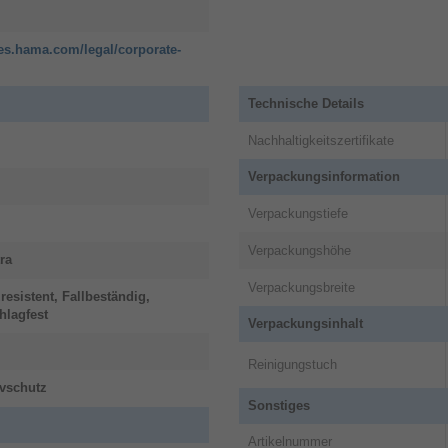
ies.hama.com/legal/corporate-
Technische Details
Nachhaltigkeitszertifikate
Verpackungsinformation
Verpackungstiefe
Verpackungshöhe
ra
Verpackungsbreite
resistent, Fallbeständig,
hlagfest
Verpackungsinhalt
Reinigungstuch
vschutz
Sonstiges
Artikelnummer