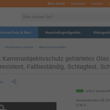
Mein Konto
Newsletter
Kontakt
elecom,Foto & Navi
Haushaltsgroßgeräte
Kleingerä
Smartphones & Handys
Bildschirmschutzfolien
 Kameraobjektivschutz gehärtetes Gla
zresistent, Fallbeständig, Schlagfest, Sc
en
sofort versandf
Versandkosten DE (Pa
6,95 €