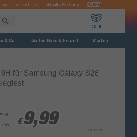
Jobs
Unternehmen
Aktuelle Werbung
€ 0,00
te & Co
Garten,Haus & Freizeit
Marken
s 9H für Samsung Galaxy S26
hlagfest
ertig
9,99
9,99
9,99
€
€
€
ket):
inkl. MwSt.