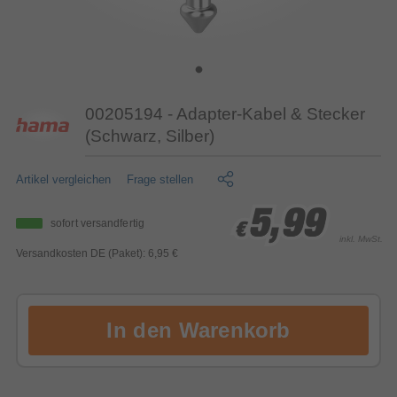
00205194 - Adapter-Kabel & Stecker
(Schwarz, Silber)
Artikel vergleichen
Frage stellen
5,99
5,99
5,99
sofort versandfertig
€
€
€
inkl. MwSt.
Versandkosten DE (Paket): 6,95 €