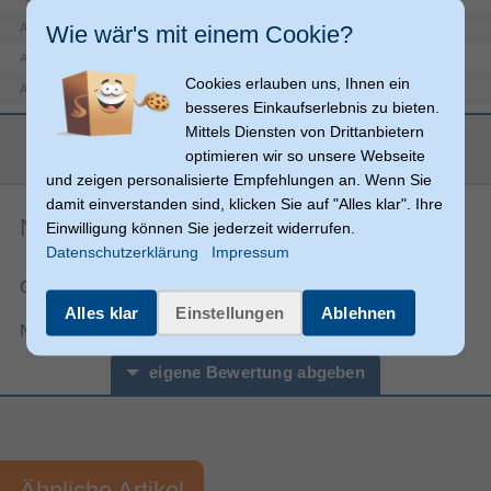
6.3mm
Wie wär's mit einem Cookie?
Anschluss 2
Gerade
Anschluss1 Formfaktor
Cookies erlauben uns, Ihnen ein
Gerade
Anschluss2 Formfaktor
besseres Einkaufserlebnis zu bieten.
Buchse
Steckverbinder 1 Geschlecht
Mittels Diensten von Drittanbietern
mehr anzeigen
Stecker
Steckverbinder 2 Geschlecht
optimieren wir so unsere Webseite
und zeigen personalisierte Empfehlungen an. Wenn Sie
Leistung
damit einverstanden sind, klicken Sie auf "Alles klar". Ihre
Produktfarbe
Schwarz, Silber
Noch keine Artikelbewertungen
Einwilligung können Sie jederzeit widerrufen.
Verpackungsinformation
Datenschutzerklärung
Impressum
90 mm
Verpackungstiefe
Gesamtnote:
16 mm
Verpackungshöhe
Alles klar
Einstellungen
Ablehnen
Nutzungsbedingungen für Produktbewertungen
105 mm
Verpackungsbreite
Sonstiges
eigene Bewertung abgeben
Artikelnummer
11992016410
Herstellerartikelnummer
00205194
Vorname*
Nachname*
Ähnliche Artikel