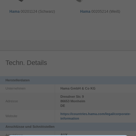
Hama
00201124 (Schwarz)
Hama
00205214 (Weiß)
Techn. Details
Herstellerdaten
Unternehmen
Hama GmbH & Co KG
Dresdner Str.
9
Adresse
86653
Monheim
DE
https://countries.hama.com/legal/corporate-
Website
information
Anschlüsse und Schnittstellen
AUX
Anschlüsse