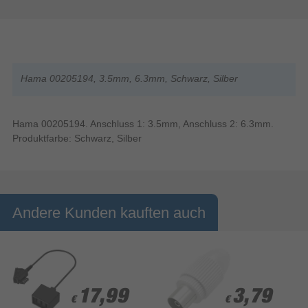
Hama 00205194, 3.5mm, 6.3mm, Schwarz, Silber
Hama 00205194. Anschluss 1: 3.5mm, Anschluss 2: 6.3mm.
Produktfarbe: Schwarz, Silber
Andere Kunden kauften auch
17,99
17,99
3,79
3,79
€
€
€
€