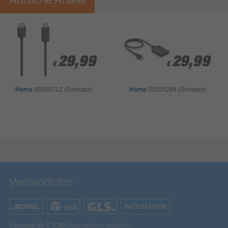
Ihre Bewertung:
Bitte mindestens 20 Wörter eingeben
Ihr Kommentar*
29,99
29,99
29,99
29,99
€
€
€
€
Hama
00200712 (Schwarz)
Hama
00205284 (Schwarz)
Bewertung & Kommentar speichern
Versandinfos
Versand ab € 0,00
(Ausnahmen möglich)