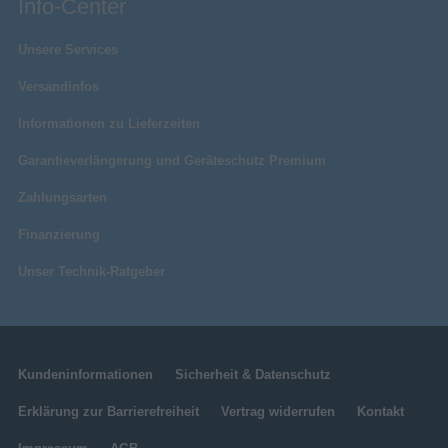
Info-Center
Unsere Services
Versandinfos
Informationen zu Lieferzeiten
Garantieverlängerung und Geräteschutz Premium
Zahlungsarten
Finanzierung
Unser Technik-Ratgeber
Kundeninformationen
Sicherheit & Datenschutz
Erklärung zur Barrierefreiheit
Vertrag widerrufen
Kontakt