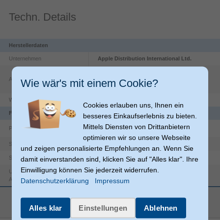
Techn. Details
Herstellerdaten
Unternehmen
Apple Distribution International Ltd.
Hollyhill Industrial Estate
-
Adresse
T23 YK84
Cork
Wie wär's mit einem Cookie?
IE
Website
https://www.apple.com/ie/contact/
Cookies erlauben uns, Ihnen ein
Funktionen
besseres Einkaufserlebnis zu bieten.
Mittels Diensten von Drittanbietern
Produktfarbe
Weiß
optimieren wir so unsere Webseite
Stecker
Steckverbinder 1 Geschlecht
und zeigen personalisierte Empfehlungen an. Wenn Sie
Buchse
Steckverbinder 2 Geschlecht
damit einverstanden sind, klicken Sie auf "Alles klar". Ihre
Einwilligung können Sie jederzeit widerrufen.
Unterstützte Grafik-
1920 x 1080 (HD 1080)
Auflösungen
Datenschutzerklärung
Impressum
1080p
Unterstützte Video-Modi
mehr anzeigen
Lightning
Anschlüsse
Alles klar
Einstellungen
Ablehnen
HDMI + USB Type-C
Anschluss 2