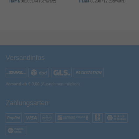
Herstellerartikelnummer
MW2P3ZM/A
Hama
00205144 (Schwarz)
Hama
00200712 (Schwarz)
Bewertung & Kommentar speichern
Versandinfos
Versand ab € 0,00
(Ausnahmen möglich)
Zahlungsarten