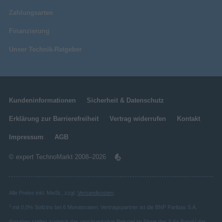
Zahlungsarten
Finanzierung
Unser Technik-Ratgeber
Kundeninformationen
Sicherheit & Datenschutz
Erklärung zur Barrierefreiheit
Vertrag widerrufen
Kontakt
Impressum
AGB
© expert TechnoMarkt 2008–2026
Alle Preise inkl. MwSt., zzgl.
Versandkosten
.
1
mit 0,0% Sollzins bei 6 Monatsraten. Vertragspartner ist die BNP Paribas S.A.
Angaben stellen zugleich das repräsentative Beispiel im Sinne des § 6a PangV dar.