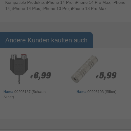
Kompatible Produkte: iPhone 14 Pro; iPhone 14 Pro Max; iPhone
14; iPhone 14 Plus; iPhone 13 Pro; iPhone 13 Pro Max;...
Andere Kunden kauften auch
6,99
6,99
5,99
5,99
€
€
€
€
Hama
00205187 (Schwarz,
Hama
00205193 (Silber)
Silber)