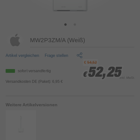
MW2P3ZM/A (Weiß)
Artikel vergleichen
Frage stellen
€
54,52
52,25
52,25
52,25
sofort versandfertig
€
€
€
inkl. MwSt.
Versandkosten DE (Paket): 6,95 €
Weitere Artikelversionen