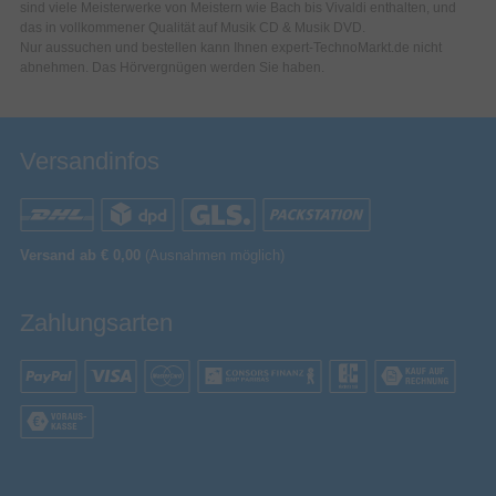
sind viele Meisterwerke von Meistern wie Bach bis Vivaldi enthalten, und
das in vollkommener Qualität auf Musik CD & Musik DVD.
Nur aussuchen und bestellen kann Ihnen expert-TechnoMarkt.de nicht
abnehmen. Das Hörvergnügen werden Sie haben.
Versandinfos
Versand ab € 0,00
(Ausnahmen möglich)
Zahlungsarten