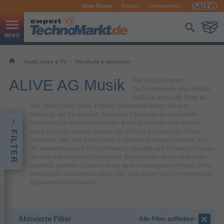
Mein Konto
Kontakt
Unternehmen
Audio,Video & TV
Film,Musik & Hörbücher
ALIVE AG Musik
Die Hits bei expert-
TechnoMarkt.de sind einfach
heiß. Da geht jede Party ab.
Von Techno über Rock, Pop bis Volksmusik finden Sie jede
Richtung, die Sie suchen. Aber auch Filmmusik zu den letzten
Filmhighlights ist hier vorhanden. Ihren Wünschen sind einfach
keine Grenzen gesetzt, sodass Sie einfach zu Hause die Musik
FILTER
genießen oder Ihre Party richtig in Stimmung bringen können. Auf
die bewährte expert-TechnoMarkt.de Qualität und Sicherheit können
Sie sich dabei natürlich verlassen. Ihre bestellte Musik wird Ihnen
pünktlich geliefert. Dabei sind wir auch unschlagbar im Preis. Nicht
überzeugt? Schauen Sie doch rein, und lassen sich von den heißen
Argumenten faszinieren.
Aktivierte Filter
Alle Filter aufheben