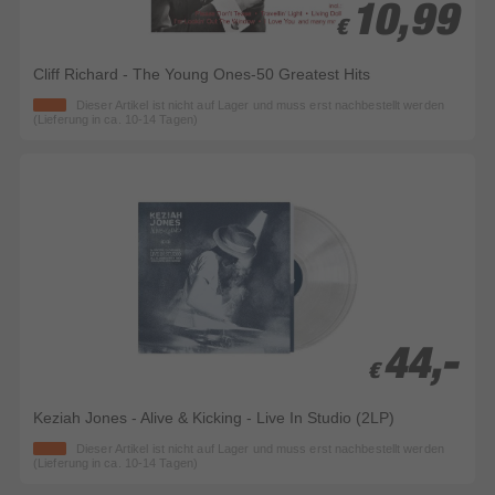
10,99
10,99
€
€
Cliff Richard - The Young Ones-50 Greatest Hits
Dieser Artikel ist nicht auf Lager und muss erst nachbestellt werden
(Lieferung in ca. 10-14 Tagen)
44,-
44,-
€
€
Keziah Jones - Alive & Kicking - Live In Studio (2LP)
Dieser Artikel ist nicht auf Lager und muss erst nachbestellt werden
(Lieferung in ca. 10-14 Tagen)