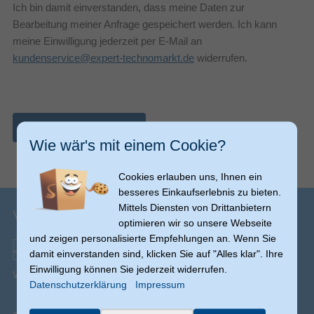
Ich bin damit einverstanden, dass meine Daten zur
Bearbeitung meiner Anfrage gespeichert werden. Ich kann
meine Einwilligung jederzeit per E-Mail an
kundenservice@expert-technomarkt.de
widerrufen.
Nachricht abschicken
Wie wär's mit einem Cookie?
Cookies erlauben uns, Ihnen ein
besseres Einkaufserlebnis zu bieten.
Mittels Diensten von Drittanbietern
Versandinfos
optimieren wir so unsere Webseite
und zeigen personalisierte Empfehlungen an. Wenn Sie
damit einverstanden sind, klicken Sie auf "Alles klar". Ihre
Einwilligung können Sie jederzeit widerrufen.
Versand ab € 0,00
(Ausnahmen möglich)
Datenschutzerklärung
Impressum