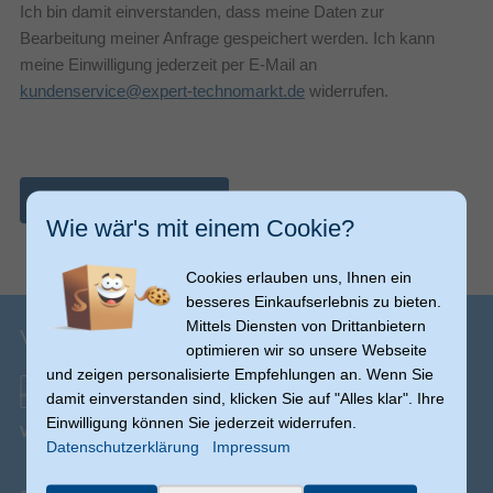
Ich bin damit einverstanden, dass meine Daten zur
Bearbeitung meiner Anfrage gespeichert werden. Ich kann
meine Einwilligung jederzeit per E-Mail an
kundenservice@expert-technomarkt.de
widerrufen.
Nachricht abschicken
Wie wär's mit einem Cookie?
Cookies erlauben uns, Ihnen ein
besseres Einkaufserlebnis zu bieten.
Mittels Diensten von Drittanbietern
Versandinfos
optimieren wir so unsere Webseite
und zeigen personalisierte Empfehlungen an. Wenn Sie
damit einverstanden sind, klicken Sie auf "Alles klar". Ihre
Einwilligung können Sie jederzeit widerrufen.
Versand ab € 0,00
(Ausnahmen möglich)
Datenschutzerklärung
Impressum