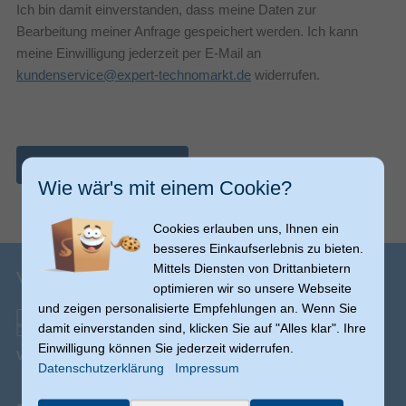
Ich bin damit einverstanden, dass meine Daten zur
Bearbeitung meiner Anfrage gespeichert werden. Ich kann
meine Einwilligung jederzeit per E-Mail an
kundenservice@expert-technomarkt.de
widerrufen.
Nachricht abschicken
Wie wär's mit einem Cookie?
Cookies erlauben uns, Ihnen ein
besseres Einkaufserlebnis zu bieten.
Mittels Diensten von Drittanbietern
Versandinfos
optimieren wir so unsere Webseite
und zeigen personalisierte Empfehlungen an. Wenn Sie
damit einverstanden sind, klicken Sie auf "Alles klar". Ihre
Einwilligung können Sie jederzeit widerrufen.
Versand ab € 0,00
(Ausnahmen möglich)
Datenschutzerklärung
Impressum