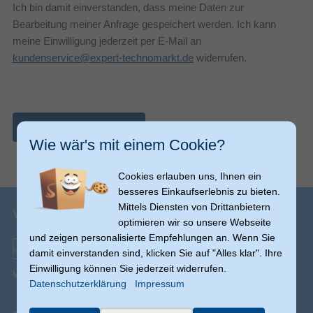
Ich bin damit einverstanden, dass meine Daten zur
Bearbeitung meiner Anfrage gespeichert werden. Ich kann
meine Einwilligung jederzeit per E-Mail an
kundenservice@expert-technomarkt.de
widerrufen.
Nachricht abschicken
Wie wär's mit einem Cookie?
Cookies erlauben uns, Ihnen ein
besseres Einkaufserlebnis zu bieten.
Mittels Diensten von Drittanbietern
Versandinfos
optimieren wir so unsere Webseite
und zeigen personalisierte Empfehlungen an. Wenn Sie
damit einverstanden sind, klicken Sie auf "Alles klar". Ihre
Einwilligung können Sie jederzeit widerrufen.
Versand ab € 0,00
(Ausnahmen möglich)
Datenschutzerklärung
Impressum