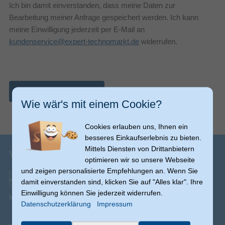
Ich bin damit einverstanden, dass meine Daten zur
Bearbeitung meiner Anfrage gespeichert werden. Ich kann
meine Einwilligung jederzeit per E-Mail an
kundenservice@expert-technomarkt.de
widerrufen.
Nachricht abschicken
Wie wär's mit einem Cookie?
Cookies erlauben uns, Ihnen ein
besseres Einkaufserlebnis zu bieten.
Mittels Diensten von Drittanbietern
Versandinfos
optimieren wir so unsere Webseite
und zeigen personalisierte Empfehlungen an. Wenn Sie
damit einverstanden sind, klicken Sie auf "Alles klar". Ihre
Einwilligung können Sie jederzeit widerrufen.
Versand ab € 0,00
(Ausnahmen möglich)
Datenschutzerklärung
Impressum