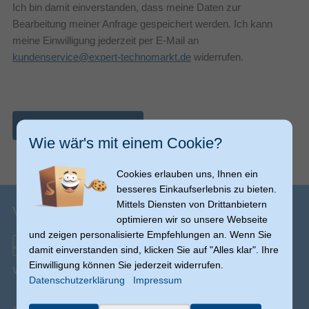
Ich bin damit einverstanden, dass meine Daten zur
Bearbeitung meiner Anfrage gespeichert werden. Ich kann
meine Einwilligung jederzeit per E-Mail an
kundenservice@expert-technomarkt.de
widerrufen.
Nachricht abschicken
Wie wär's mit einem Cookie?
Cookies erlauben uns, Ihnen ein
besseres Einkaufserlebnis zu bieten.
Mittels Diensten von Drittanbietern
Versandinfos
optimieren wir so unsere Webseite
und zeigen personalisierte Empfehlungen an. Wenn Sie
damit einverstanden sind, klicken Sie auf "Alles klar". Ihre
Einwilligung können Sie jederzeit widerrufen.
Versand ab € 0,00
(Ausnahmen möglich)
Datenschutzerklärung
Impressum