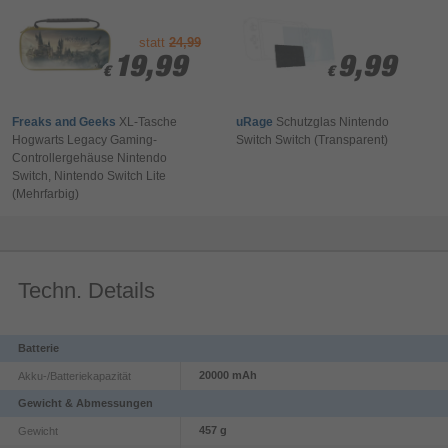
statt
24,99
19,99
19,99
9,99
9,99
€
€
€
€
Freaks and Geeks
XL-Tasche
uRage
Schutzglas Nintendo
Hogwarts Legacy Gaming-
Switch Switch (Transparent)
Controllergehäuse Nintendo
Switch, Nintendo Switch Lite
(Mehrfarbig)
Techn. Details
Batterie
20000 mAh
Akku-/Batteriekapazität
Gewicht & Abmessungen
457 g
Gewicht