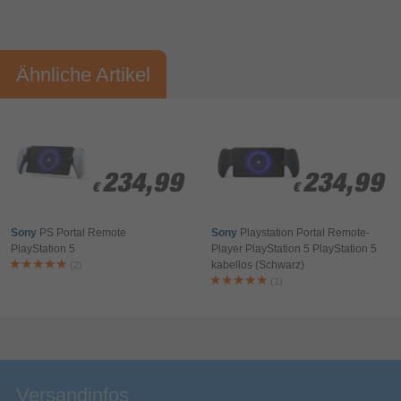
Sonstiges
Vorname*
Nachname*
Artikelnummer
11399081024
Ähnliche Artikel
Herstellerartikelnummer
VS4957
Ihre Bewertung:
Bitte mindestens 20 Wörter eingeben
Ihr Kommentar*
234,99
234,99
234,99
234,99
€
€
€
€
Sony
PS Portal Remote
Sony
Playstation Portal Remote-
PlayStation 5
Player PlayStation 5 РlayStation 5
kabellos (Schwarz)
(2)
(1)
Bewertung & Kommentar speichern
Versandinfos