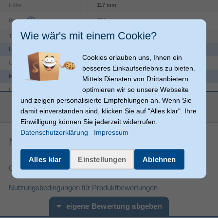
117 mm
Höhe
Breite
154 mm
Wie wär's mit einem Cookie?
43 mm
Tiefe
Logistikdaten
Cookies erlauben uns, Ihnen ein
China
Ursprungsland
besseres Einkaufserlebnis zu bieten.
Merkmale
Mittels Diensten von Drittanbietern
optimieren wir so unsere Webseite
Akkustand
LED-Anzeigen
und zeigen personalisierte Empfehlungen an. Wenn Sie
mehr anzeigen
Typ
Akku
damit einverstanden sind, klicken Sie auf "Alles klar". Ihre
Einwilligung können Sie jederzeit widerrufen.
Produktfarbe
Schwarz, Orange
Datenschutzerklärung
Impressum
Nintendo Switch 2
Plattform
Noch keine Artikelbewertungen
Verpackungsinformation
Alles klar
Einstellungen
Ablehnen
45 mm
Verpackungstiefe
Gesamtnote:
178 mm
Verpackungshöhe
Nutzungsbedingungen für Produktbewertungen
117 mm
Verpackungsbreite
Verpackungsinhalt
eigene Bewertung abgeben
1 Stück(e)
Anzahl enthaltener Produkte