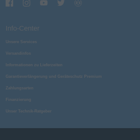
Info-Center
Unsere Services
Versandinfos
Informationen zu Lieferzeiten
Garantieverlängerung und Geräteschutz Premium
Zahlungsarten
Finanzierung
Unser Technik-Ratgeber