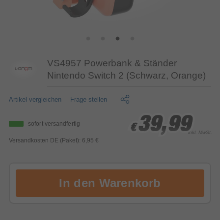
VS4957 Powerbank & Ständer
Nintendo Switch 2 (Schwarz, Orange)
Artikel vergleichen
Frage stellen
39,99
39,99
39,99
sofort versandfertig
€
€
€
inkl. MwSt.
Versandkosten DE (Paket): 6,95 €