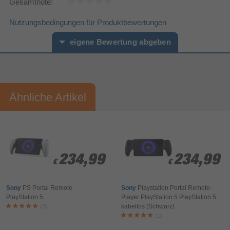
Gesamtnote:
Nutzungsbedingungen für Produktbewertungen
eigene Bewertung abgeben
Vorname*
Nachname*
Ähnliche Artikel
Ihre Bewertung:
Bitte mindestens 20 Wörter eingeben
Ihr Kommentar*
234,99
234,99
234,99
234,99
€
€
€
€
Sony
PS Portal Remote
Sony
Playstation Portal Remote-
PlayStation 5
Player PlayStation 5 РlayStation 5
kabellos (Schwarz)
(2)
(1)