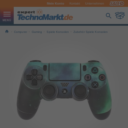
Mein Konto
Kontakt
Unternehmen
Computer
Gaming
Spiele Konsolen
Zubehör Spiele Konsolen