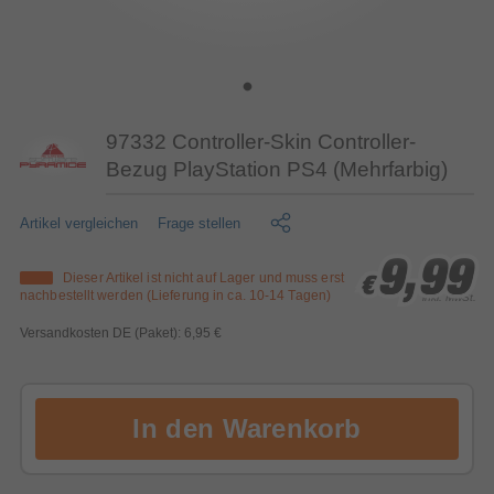
97332 Controller-Skin Controller-
Bezug PlayStation PS4 (Mehrfarbig)
Artikel vergleichen
Frage stellen
9,99
9,99
9,99
Dieser Artikel ist nicht auf Lager und muss erst
€
€
€
nachbestellt werden (Lieferung in ca. 10-14 Tagen)
inkl. MwSt.
Versandkosten DE (Paket): 6,95 €