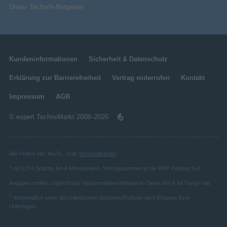
Unser Technik-Ratgeber
Kundeninformationen
Sicherheit & Datenschutz
Erklärung zur Barrierefreiheit
Vertrag widerrufen
Kontakt
Impressum
AGB
© expert TechnoMarkt 2008–2026
Alle Preise inkl. MwSt., zzgl.
Versandkosten
.
1
mit 0,0% Sollzins bei 6 Monatsraten. Vertragspartner ist die BNP Paribas S.A.
Angaben stellen zugleich das repräsentative Beispiel im Sinne des § 6a PangV dar.
2
Vorbehaltlich einer abschließenden positiven Prüfung nach Eingang Ihrer
Unterlagen.