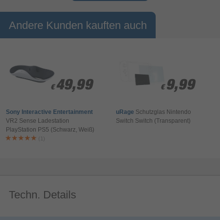
Andere Kunden kauften auch
49,99
49,99
9,99
9,99
€
€
€
€
Sony Interactive Entertainment
uRage
Schutzglas Nintendo
VR2 Sense Ladestation
Switch Switch (Transparent)
PlayStation PS5 (Schwarz, Weiß)
(1)
Techn. Details