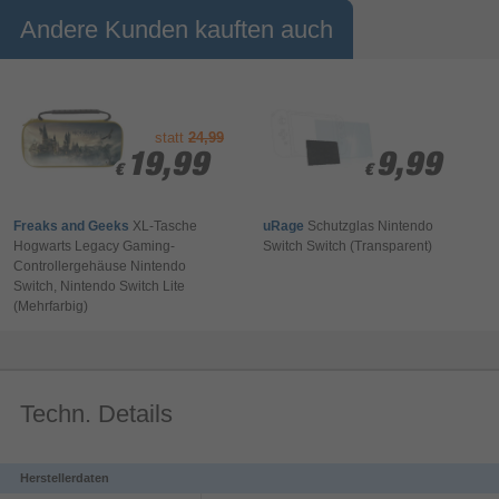
Andere Kunden kauften auch
statt
24,99
19,99
19,99
9,99
9,99
€
€
€
€
Freaks and Geeks
XL-Tasche
uRage
Schutzglas Nintendo
Hogwarts Legacy Gaming-
Switch Switch (Transparent)
Controllergehäuse Nintendo
Switch, Nintendo Switch Lite
(Mehrfarbig)
Techn. Details
Herstellerdaten