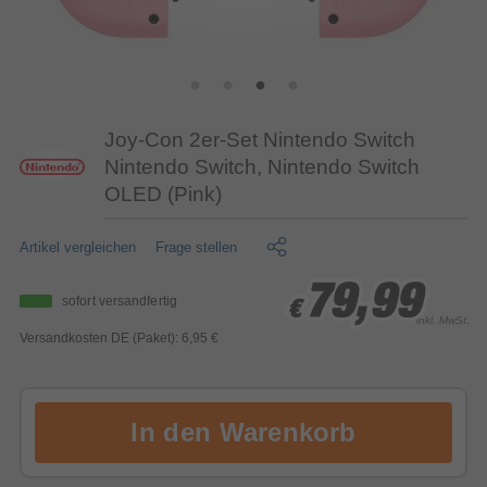
Joy-Con 2er-Set Nintendo Switch
Nintendo Switch, Nintendo Switch
OLED (Pink)
Artikel vergleichen
Frage stellen
79,99
79,99
79,99
sofort versandfertig
€
€
€
inkl. MwSt.
Versandkosten DE (Paket): 6,95 €