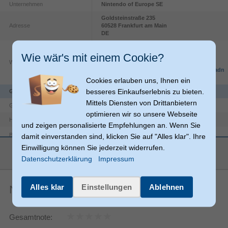
Unternehmen
Nintendo of Europe SE
Goldsteinstraße
235
Adresse
60528
Frankfurt am Main
DE
https://www.nintendo.com/de-
Wie wär's mit einem Cookie?
ch/Support/Impressum/Impressum-
Website
1106807.html?
srsltid=AfmBOop9nPFyNuYnWnqKMWGCadn
vJf5zBe7lAE3pRXBzpS8QZhtvcn2_
Cookies erlauben uns, Ihnen ein
besseres Einkaufserlebnis zu bieten.
Gewicht & Abmessungen
Mittels Diensten von Drittanbietern
40 g
Gewicht
optimieren wir so unsere Webseite
20 mm
Höhe
und zeigen personalisierte Empfehlungen an. Wenn Sie
Breite
damit einverstanden sind, klicken Sie auf "Alles klar". Ihre
60 mm
mehr anzeigen
Einwilligung können Sie jederzeit widerrufen.
90 mm
Tiefe
Datenschutzerklärung
Impressum
Logistikdaten
95045000000
Warentarifnummer (HS)
Alles klar
Einstellungen
Ablehnen
Noch keine Artikelbewertungen
China
Ursprungsland
Merkmale
Gesamtnote:
Typ
Set