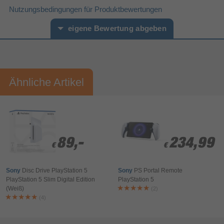
Nutzungsbedingungen für Produktbewertungen
Nintendo Switch, Nintendo Switch OLED
Kompatibilität
Produktfarbe
Pink
eigene Bewertung abgeben
Plattform
Vorname*
Nachname*
Nintendo
Markenkompatibilität
Ähnliche Artikel
Ihre Bewertung:
Verpackungsinformation
126 mm
Verpackungstiefe
Bitte mindestens 20 Wörter eingeben
44 mm
Verpackungshöhe
Ihr Kommentar*
124 mm
Verpackungsbreite
89,-
89,-
234,99
234,99
Karton mit Aufhänger
€
€
€
€
Verpackungsart
Sonstiges
Sony
Disc Drive PlayStation 5
Sony
PS Portal Remote
Artikelnummer
11399010606
PlayStation 5 Slim Digital Edition
PlayStation 5
Herstellerartikelnummer
10013375
(Weiß)
(2)
(4)
Bewertung & Kommentar speichern