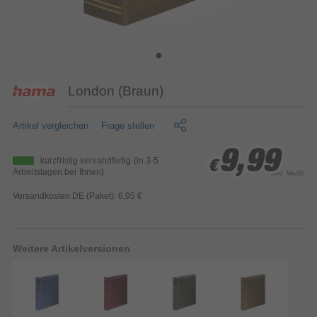
London (Braun)
Artikel vergleichen
Frage stellen
9,99
9,99
9,99
kurzfristig versandfertig
(in 3-5
€
€
€
Arbeitstagen bei Ihnen)
inkl. MwSt.
Versandkosten DE (Paket): 6,95 €
Weitere Artikelversionen