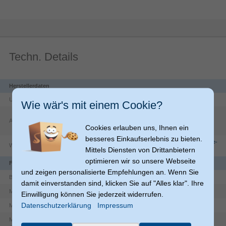
Techn. Details
Herstellerdaten
Unternehmen
Hama GmbH & Co KG
Wie wär's mit einem Cookie?
Dresdner Str.
9
Adresse
86653
Monheim
Cookies erlauben uns, Ihnen ein
DE
besseres Einkaufserlebnis zu bieten.
https://countries.hama.com/legal/corporate-
Website
Mittels Diensten von Drittanbietern
information
optimieren wir so unsere Webseite
Funktionen
und zeigen personalisierte Empfehlungen an. Wenn Sie
Hardcover-Bindung
Bindungsart
damit einverstanden sind, klicken Sie auf "Alles klar". Ihre
Polyurethan
Material
Einwilligung können Sie jederzeit widerrufen.
Datenschutzerklärung
Impressum
100 Blätter
Maximale Kapazität
Medienabmessungen
13 x 18