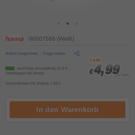
00007555 (Weiß)
Artikel vergleichen
Frage stellen
€
6,99
4,99
4,99
4,99
kurzfristig versandfertig
(in 3-5
€
€
€
Arbeitstagen bei Ihnen)
inkl. MwSt.
Versandkosten DE (Paket): 7,99 €