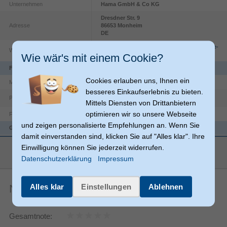
Unternehmen
Hama GmbH & Co KG
Dresdner Str.
9
Adresse
86653
Monheim
DE
https://countries.hama.com/legal/corporate-
Website
Wie wär's mit einem Cookie?
information
Funktionen
Cookies erlauben uns, Ihnen ein
Karton
Material
besseres Einkaufserlebnis zu bieten.
Produktfarbe
Weiß
Mittels Diensten von Drittanbietern
optimieren wir so unsere Webseite
Weiß
Farbe der Seiten
und zeigen personalisierte Empfehlungen an. Wenn Sie
Gewicht & Abmessungen
damit einverstanden sind, klicken Sie auf "Alles klar". Ihre
310 mm
Höhe
mehr anzeigen
Einwilligung können Sie jederzeit widerrufen.
Datenschutzerklärung
Impressum
Breite
233 mm
Nachhaltigkeit
Alles klar
Einstellungen
Ablehnen
Noch keine Artikelbewertungen
Forest Stewardship Council (FSC) Mix
Nachhaltigkeitszertifikate
Nachhaltigkeitskonformität
Gesamtnote:
Sonstiges