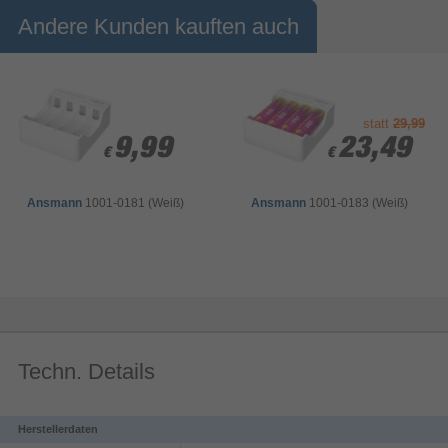
FSC-Mix-Papier
Andere Kunden kauften auch
FSC-Mix: Papier aus verantwortungsvollen Quellen
statt
29,99
9,99
9,99
23,49
23,49
€
€
€
€
Ansmann
1001-0181 (Weiß)
Ansmann
1001-0183 (Weiß)
Techn. Details
Herstellerdaten