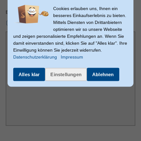
Gewicht & Abmessungen
wirklich jedes Hand- und Reisegepäck
Cookies erlauben uns, Ihnen ein
Bedienungsanleitung
90 mm
Verpackungstiefe
besseres Einkaufserlebnis zu bieten.
Mittels Diensten von Drittanbietern
mmo_116455411_1746449315_2127_819369.pdf
25 mm
Verpackungshöhe
optimieren wir so unsere Webseite
230 mm
Verpackungsbreite
und zeigen personalisierte Empfehlungen an. Wenn Sie
Merkmale
damit einverstanden sind, klicken Sie auf "Alles klar". Ihre
7 m
Transmissionsdistanz
Einwilligung können Sie jederzeit widerrufen.
Datenschutzerklärung
Impressum
Bluetooth, Ladend
LED-Anzeigen
USB
Hostschnittstelle
Alles klar
Einstellungen
Ablehnen
5.3
Bluetooth-Version
Produktfarbe
Weiß
Verpackungsinhalt
USB Typ-C
Mitgelieferte Kabel
1
Anzahl
Sonstiges
Artikelnummer
12299038410
Herstellerartikelnummer
00014171