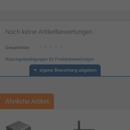
Noch keine Artikelbewertungen
Gesamtnote:
Nutzungsbedingungen für Produktbewertungen
eigene Bewertung abgeben
Vorname*
Nachname*
Ähnliche Artikel
Ihre Bewertung:
Bitte mindestens 20 Wörter eingeben
Ihr Kommentar*