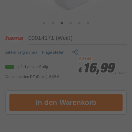
00014171 (Weiß)
Artikel vergleichen
Frage stellen
€
21,99
16,99
16,99
16,99
sofort versandfertig
€
€
€
inkl. MwSt.
Versandkosten DE (Paket): 6,95 €