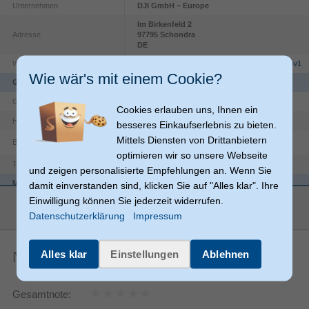
Unternehmen
DJI GmbH – Europe
Im Birkenfeld
2
Adresse
97795
Schondra
DE
Website
https://m.dji.com/de/others/contact?www=v1
Wie wär's mit einem Cookie?
Gewicht und Abmessungen
16,72 g
Gewicht
Cookies erlauben uns, Ihnen ein
51,7 mm
Höhe
besseres Einkaufserlebnis zu bieten.
Mittels Diensten von Drittanbietern
Breite
36 mm
optimieren wir so unsere Webseite
20 mm
Tiefe
und zeigen personalisierte Empfehlungen an. Wenn Sie
Merkmale
damit einverstanden sind, klicken Sie auf "Alles klar". Ihre
mehr anzeigen
Einwilligung können Sie jederzeit widerrufen.
Fülllicht
Produkttyp
Datenschutzerklärung
Impressum
MAgnetic
Stecker
Osmo Pocket 4
Kompatibilität
Alles klar
Einstellungen
Ablehnen
Noch keine Artikelbewertungen
Produktfarbe
Schwarz, Weiß
DJI
Markenkompatibilität
Gesamtnote:
Sonstiges