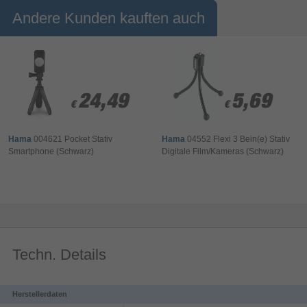
Andere Kunden kauften auch
Selbst bei schwachem Licht oder Gegenlicht ermöglicht es
Aufnahmen bei niedrigeren ISO-Werten, um gleichmäßig
ausgeleuchtete, weiche und klare Porträts mit minimalem
Rauschen zu erzielen.
24,49
24,49
5,69
5,69
€
€
€
€
Hama
004621 Pocket Stativ
Hama
04552 Flexi 3 Bein(e) Stativ
Smartphone (Schwarz)
Digitale Film/Kameras (Schwarz)
Techn. Details
Herstellerdaten