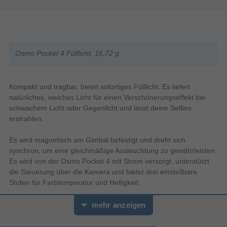
Osmo Pocket 4 Fülllicht, 16,72 g
Kompakt und tragbar, bietet sofortiges Fülllicht. Es liefert
natürliches, weiches Licht für einen Verschönerungseffekt bei
schwachem Licht oder Gegenlicht und lässt deine Selfies
erstrahlen.
Es wird magnetisch am Gimbal befestigt und dreht sich
synchron, um eine gleichmäßige Ausleuchtung zu gewährleisten.
Es wird von der Osmo Pocket 4 mit Strom versorgt, unterstützt
die Steuerung über die Kamera und bietet drei einstellbare
Stufen für Farbtemperatur und Helligkeit.
Sorgt für weiches, gleichmäßiges Licht mit einem professionellen
mehr anzeigen
hohen Farbwiedergabeindex (CRI), geeignet für verschiedene
Situationen.