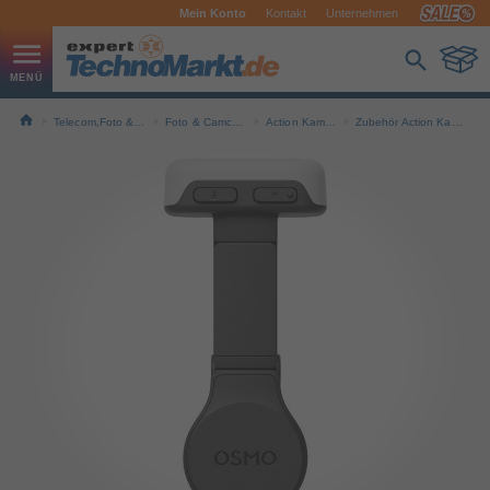
Mein Konto
Kontakt
Unternehmen
Telecom,Foto & Navi
Foto & Camcorder
Action Kameras
Zubehör Action Kameras