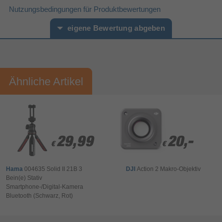
Nutzungsbedingungen für Produktbewertungen
Artikelnummer
11590217868
Herstellerartikelnummer
133075
eigene Bewertung abgeben
Vorname*
Nachname*
Ähnliche Artikel
Ihre Bewertung:
Bitte mindestens 20 Wörter eingeben
Ihr Kommentar*
29,99
29,99
20,-
20,-
€
€
€
€
Hama
004635 Solid II 21B 3
DJI
Action 2 Makro-Objektiv
Bein(e) Stativ
Smartphone-/Digital-Kamera
Bluetooth (Schwarz, Rot)
Bewertung & Kommentar speichern