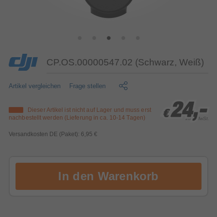
CP.OS.00000547.02 (Schwarz, Weiß)
Artikel vergleichen
Frage stellen
24,-
24,-
24,-
Dieser Artikel ist nicht auf Lager und muss erst
€
€
€
nachbestellt werden (Lieferung in ca. 10-14 Tagen)
inkl. MwSt.
Versandkosten DE (Paket): 6,95 €