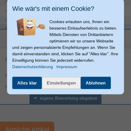
Action 2
Kompatibilität
Wie wär's mit einem Cookie?
Produktfarbe
Grau
DJI
Markenkompatibilität
Cookies erlauben uns, Ihnen ein
besseres Einkaufserlebnis zu bieten.
Gewicht & Abmessungen
Mittels Diensten von Drittanbietern
mehr anzeigen
39 mm
Höhe
optimieren wir so unsere Webseite
Breite
39 mm
und zeigen personalisierte Empfehlungen an. Wenn Sie
damit einverstanden sind, klicken Sie auf "Alles klar". Ihre
9,4 mm
Tiefe
Noch keine Artikelbewertungen
Einwilligung können Sie jederzeit widerrufen.
Sonstiges
Datenschutzerklärung
Impressum
Artikelnummer
11590026868
Gesamtnote:
Herstellerartikelnummer
919830
Alles klar
Einstellungen
Ablehnen
Nutzungsbedingungen für Produktbewertungen
eigene Bewertung abgeben
Vorname*
Nachname*
Ähnliche Artikel