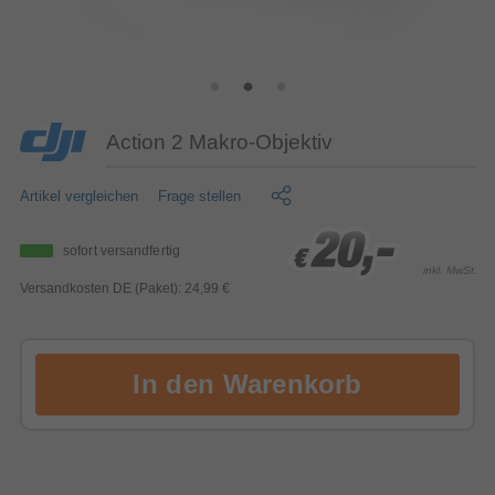
Action 2 Makro-Objektiv
Artikel vergleichen
Frage stellen
20,-
20,-
20,-
sofort versandfertig
€
€
€
inkl. MwSt.
Versandkosten DE (Paket): 24,99 €