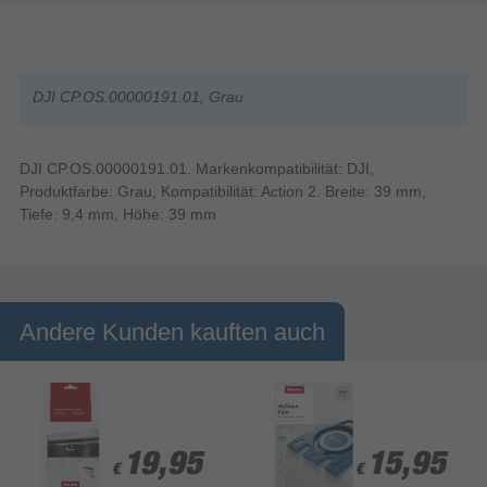
DJI CP.OS.00000191.01, Grau
DJI CP.OS.00000191.01. Markenkompatibilität: DJI,
Produktfarbe: Grau, Kompatibilität: Action 2. Breite: 39 mm,
Tiefe: 9,4 mm, Höhe: 39 mm
Andere Kunden kauften auch
19,95
19,95
15,95
15,95
€
€
€
€