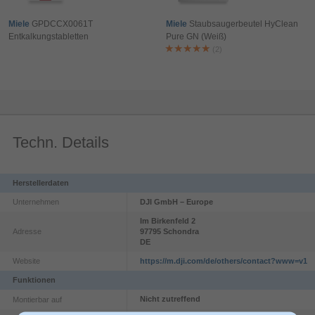
Miele
GPDCCX0061T
Miele
Staubsaugerbeutel HyClean
Entkalkungstabletten
Pure GN (Weiß)
(2)
Techn. Details
Herstellerdaten
Unternehmen
DJI GmbH – Europe
Im Birkenfeld
2
Adresse
97795
Schondra
DE
Website
https://m.dji.com/de/others/contact?www=v1
Funktionen
Nicht zutreffend
Montierbar auf