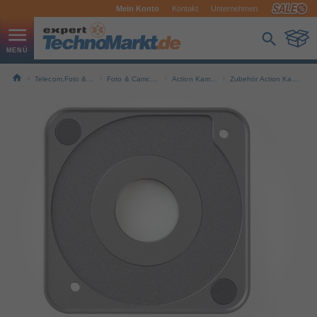
Mein Konto
Kontakt
Unternehmen
Telecom,Foto & Navi
Foto & Camcorder
Action Kameras
Zubehör Action Kameras