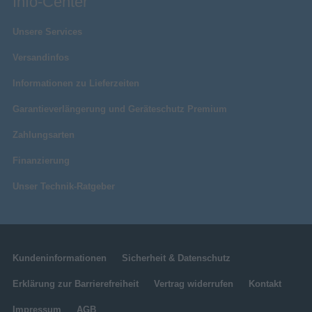
Info-Center
Unsere Services
Versandinfos
Informationen zu Lieferzeiten
Garantieverlängerung und Geräteschutz Premium
Zahlungsarten
Finanzierung
Unser Technik-Ratgeber
Kundeninformationen
Sicherheit & Datenschutz
Erklärung zur Barrierefreiheit
Vertrag widerrufen
Kontakt
Impressum
AGB