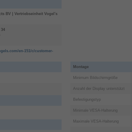
es möglich. Die Wandhalterung eignet sich daher hervorrag
ts BV | Vertriebseinheit Vogel's
ount von Vogel's verfügt über das einzigartige Cable Inl
34
e
und unsichtbar in den Tragarmen verborgen werden. Dank sp
ückseite Ihres Fernsehers verstecken. Die mitgelieferte Abd
ogels.com/en-151/c/customer-
Montage
tallation der SIGNATURE MotionMount TV-Wandhalterung sehr 
Verpackung enthalten: eine Bohrschablone, Schrauben, DuoP
Minimum Bildschirmgröße
Right™ AR App von Vogel's können Sie ganz einfach Ihr er
Anzahl der Display unterstützt
's verfügt außerdem über 3D Leveling™. So können Sie Ihr
r Installation und selbst wenn Ihre Wand nicht eben ist.
Befestigungstyp
Minimale VESA-Halterung
Mount von Vogel's ist extrem sicher. Das Electronic Scre
nseher versehentlich zu weit dreht und gegen die Wand stöß
Maximale VESA-Halterung
sanforderungen. Diese Halterung ist unter anderem TÜV-zert