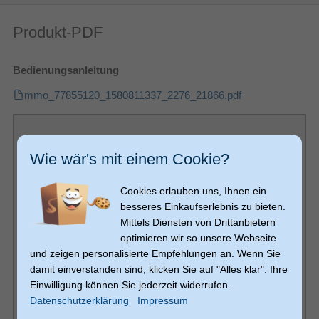
Max. Traglast
Produkt-PDF
Verbessertes
Bedienungsanleitung
Kabelmanagement
Produktfarbe
Silber
mmo_77855120_1580811337_2276_21866.pdf
Weitere Spezifikationen
TÜV
Zertifizierung
5 Jahr(e)
Garantiezeit
Wie wär's mit einem Cookie?
TÜV mark
Konformitätsbescheinigungen
Cookies erlauben uns, Ihnen ein
Sonstiges
besseres Einkaufserlebnis zu bieten.
Artikelnummer
11199712756
Mittels Diensten von Drittanbietern
Herstellerartikelnummer
7224084
optimieren wir so unsere Webseite
und zeigen personalisierte Empfehlungen an. Wenn Sie
damit einverstanden sind, klicken Sie auf "Alles klar". Ihre
Einwilligung können Sie jederzeit widerrufen.
Datenschutzerklärung
Impressum