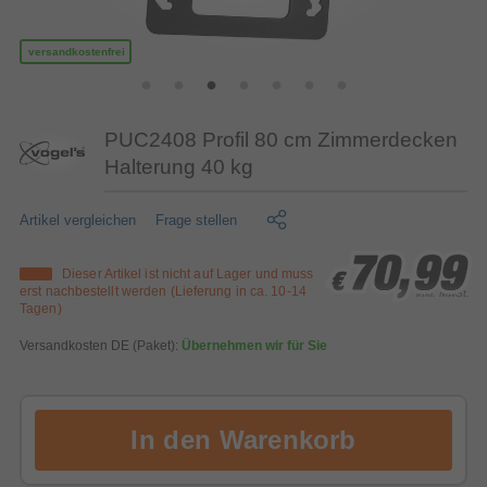
versandkostenfrei
PUC2408 Profil 80 cm Zimmerdecken
Halterung 40 kg
Artikel vergleichen
Frage stellen
70,99
70,99
70,99
Dieser Artikel ist nicht auf Lager und muss
€
€
€
erst nachbestellt werden (Lieferung in ca. 10-14
inkl. MwSt.
Tagen)
Versandkosten DE (Paket):
Übernehmen wir für Sie