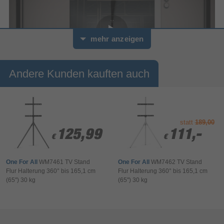
mehr anzeigen
Andere Kunden kauften auch
0
Sekunden
von
vogels 
0
PUC24xx 
statt
189,00
Sekunden
| 
125,99
125,99
111,-
111,-
Vogel's
€
€
€
€
One For All
WM7461 TV Stand
One For All
WM7462 TV Stand
Das PUC 2408 ist ein 80 cm Profil und Teil des modularen
Flur Halterung 360° bis 165,1 cm
Flur Halterung 360° bis 165,1 cm
Connect-it-Systems, mit dem Sie Ihre eigene Deckenlösung für
(65") 30 kg
(65") 30 kg
kleine bis mittelgroße Bildschirme zusammenstellen können. Das
PUC 2408 ist mit einem doppelten Kabelführungssystem
ausgestattet, mit dem Sie alle Kabel schnell und einfach
verbergen können. Da es sich um ein Profil aus Aluminium