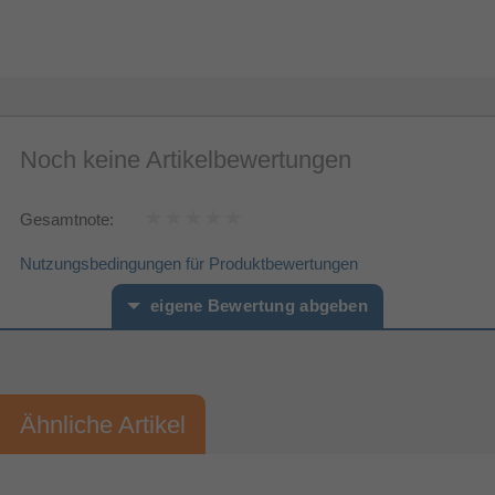
Noch keine Artikelbewertungen
Gesamtnote:
Nutzungsbedingungen für Produktbewertungen
eigene Bewertung abgeben
Vorname*
Nachname*
Ähnliche Artikel
Ihre Bewertung:
Bitte mindestens 20 Wörter eingeben