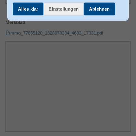
Alles klar
Einstellungen
Ablehnen
Merkblatt
mmo_77855120_1628678334_4683_17331.pdf