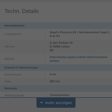
handelt, kann es mühelos auf die gewünschte Länge
zugeschnitten werden. Sie können ein Profil also einfach mit
Techn. Details
einem der Connect-it-Deckenadapter und einem Connect-it-
Adapter kombinieren, und schon haben Sie eine vollständige
Deckenlösung.
Herstellerdaten
Vogel's Products BV | Vertriebseinheit Vogel's
Unternehmen
D-A-CH
In den Fichten
34
Adresse
D-32584
Löhne
DE
https://www.vogels.com/en-151/c/customer-
Website
service
Gewicht & Abmessungen
6 cm
Durchmesser
800 mm
Höhe
Merkmale
Zimmerdecken
Befestigungstyp
mehr anzeigen
Stange
Produkttyp
Aluminium
Gehäusematerial