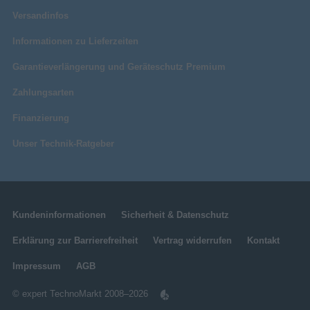
Versandinfos
Informationen zu Lieferzeiten
Garantieverlängerung und Geräteschutz Premium
Zahlungsarten
Finanzierung
Unser Technik-Ratgeber
Kundeninformationen
Sicherheit & Datenschutz
Erklärung zur Barrierefreiheit
Vertrag widerrufen
Kontakt
Impressum
AGB
© expert TechnoMarkt 2008–2026