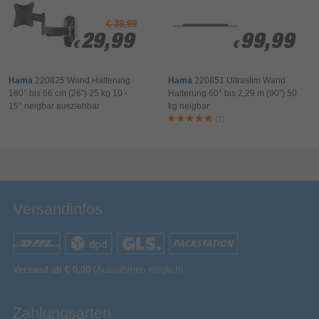
Ihr Kommentar*
€ 39,99
29,99
29,99
99,99
99,99
€
€
€
€
Hama
220825 Wand Halterung
Hama
220851 Ultraslim Wand
180° bis 66 cm (26") 25 kg 10 -
Halterung 60° bis 2,29 m (90") 50
15° neigbar ausziehbar
kg neigbar
(2)
Bewertung & Kommentar speichern
Versandinfos
Versand ab € 0,00
(Ausnahmen möglich)
Zahlungsarten