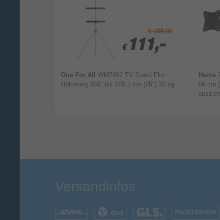
Ihr Kommentar*
€ 189,00
49,99
49,99
111,-
111,-
€
€
Staffelei
One For All
WM7462 TV Stand Flur
Hama
bar, 191 cm (75)
Halterung 360° bis 165,1 cm (65") 30 kg
66 cm (
m (75") 40 kg
auszie
Versandinfos