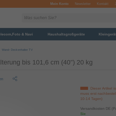
Mein Konto
Newsletter
Kontakt
elecom,Foto & Navi
Haushaltsgroßgeräte
Kleingerä
Wand- Deckenhalter TV
rung bis 101,6 cm (40") 20 kg
en
Dieser Artikel i
muss erst nachbestell
10-14 Tagen)
Versandkosten DE (P
Sie