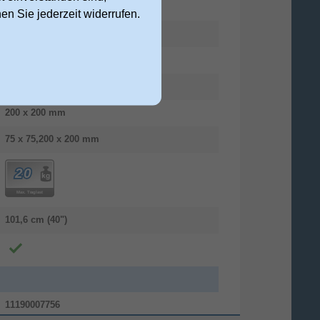
48,3 cm (19")
nen Sie jederzeit widerrufen.
1
Wand
75 x 75 mm
200 x 200 mm
75 x 75,200 x 200 mm
101,6 cm (40")
11190007756