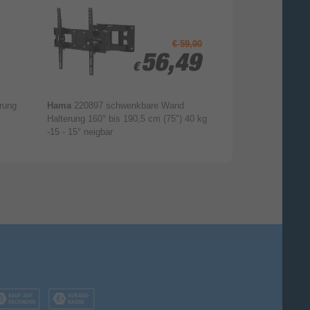
€ 59,00
56,49
56,49
€
€
rung
Hama
220897 schwenkbare Wand
One For All
WM2
Halterung 160° bis 190,5 cm (75") 40 kg
180° bis 68,6 cm 
-15 - 15° neigbar