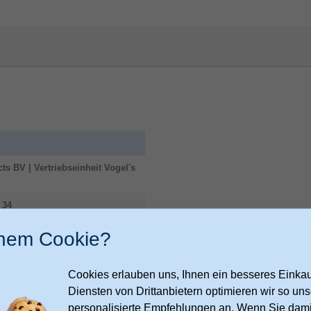
ts BV | Vertriebseinheit Vogel's
34
e
inem Cookie?
ogels.com/en-151/c/customer-
Cookies erlauben uns, Ihnen ein besseres Einkauf
Diensten von Drittanbietern optimieren wir so u
Montage
personalisierte Empfehlungen an. Wenn Sie dami