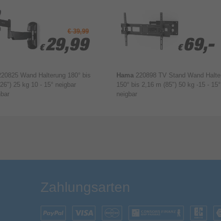
€ 39,99
29,99
29,99
69,-
69,-
€
€
€
€
220825 Wand Halterung 180° bis
Hama
220898 TV Stand Wand Halte
26") 25 kg 10 - 15° neigbar
150° bis 2,16 m (85") 50 kg -15 - 15°
hbar
neigbar
Bewertung & Kommentar speichern
Zahlungsarten