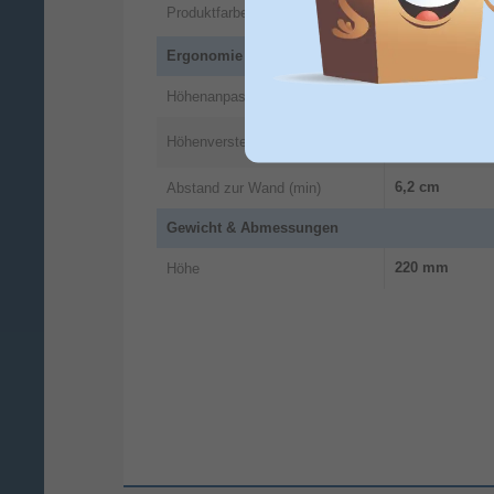
Produktfarbe
Schwarz
Ergonomie
Manuell
Höhenanpassungsart
Höhenverstellung
6,2 cm
Abstand zur Wand (min)
Gewicht & Abmessungen
220 mm
Höhe