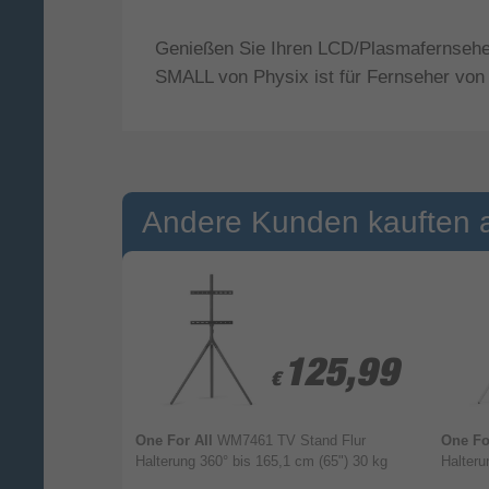
Genießen Sie Ihren LCD/Plasmafernseher
SMALL von Physix ist für Fernseher von 
Andere Kunden kauften 
85,99
85,99
125,99
125,99
€
€
 Halterung
One For All
WM7461 TV Stand Flur
One Fo
g -15 - 15°
Halterung 360° bis 165,1 cm (65") 30 kg
Halteru