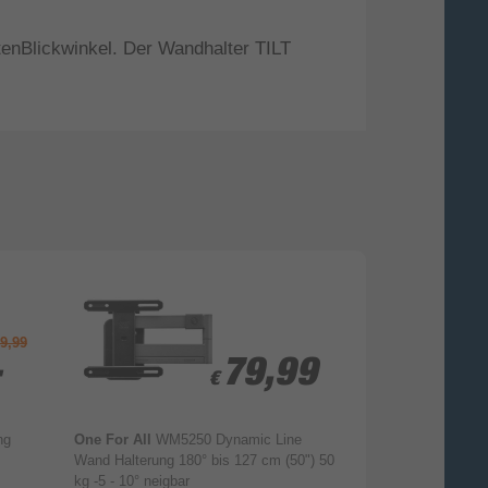
enBlickwinkel. Der Wandhalter TILT
9,99
-
-
79,99
79,99
€
€
ng
One For All
WM5250 Dynamic Line
One For All
WM5
Wand Halterung 180° bis 127 cm (50") 50
Wand Halterung 1
kg -5 - 10° neigbar
80 kg -7,5 - 7,5°