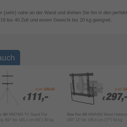
 (sehr) nahe an der Wand und drehen Sie ihn in den perfekt
19 bis 40 Zoll und einem Gewicht bis 20 kg geeignet.
auch
statt
189,00
statt
33
111,-
111,-
297,
297,
€
€
€
€
r All
WM7462 TV Stand Flur
One For All
WM6482 Wand Halteru
ng 360° bis 165,1 cm (65") 30 kg
180° 12° bis 195,6 cm (77") 50 kg