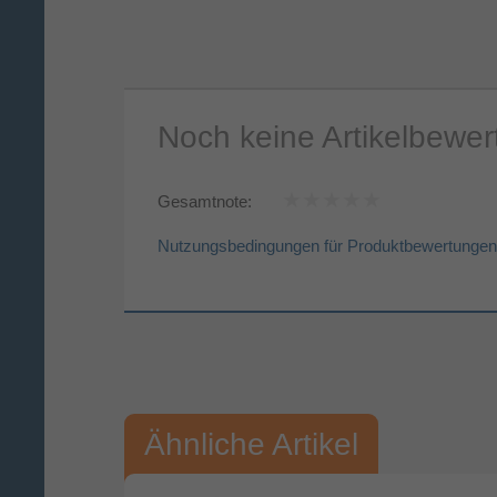
Noch keine Artikelbewe
Gesamtnote:
Nutzungsbedingungen für Produktbewertungen
Vorname*
Nac
Ihre Bewertung:
Ähnliche Artikel
Bitte mindestens 20 Wörter eingeben