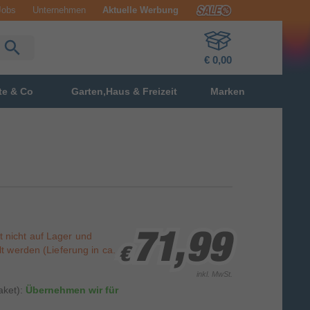
Jobs
Unternehmen
Aktuelle Werbung
€ 0,00
te & Co
Garten,Haus & Freizeit
Marken
st nicht auf Lager und
71,99
71,99
71,99
t werden (Lieferung in ca.
€
€
€
inkl. MwSt.
aket):
Übernehmen wir für