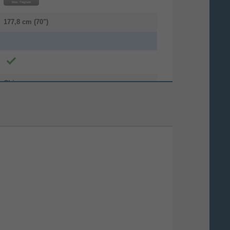
177,8 cm (70")
China
470 mm
307 mm
95 mm
Box