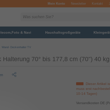
Mein Konto
Newsletter
Kontakt
elecom,Foto & Navi
Haushaltsgroßgeräte
Kleingerä
Wand- Deckenhalter TV
Halterung 70° bis 177,8 cm (70") 40 kg
en
Dieser Artikel i
muss erst nachbestell
10-14 Tagen)
Versandkosten DE (Pa