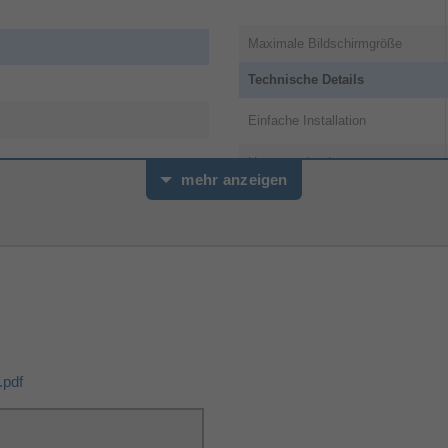
Maximale Bildschirmgröße
Technische Details
Einfache Installation
Ursprungsland
mehr anzeigen
Verpackungsinformation
Verpackungstiefe
Verpackungshöhe
Verpackungsbreite
Verpackungsart
pdf
Verpackungsinhalt
Montageset
4