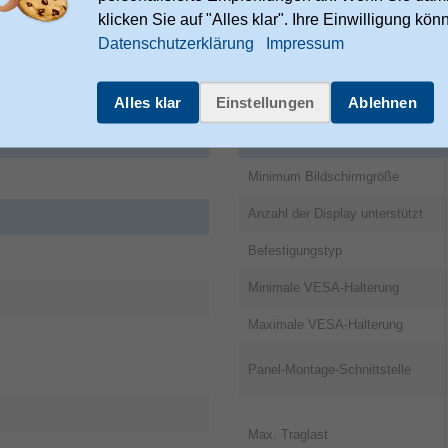
hede
klicken Sie auf "Alles klar". Ihre Einwilligung kön
Datenschutzerklärung
Impressum
ei.com/locations
Alles klar
Einstellungen
Ablehnen
l.com
Montage
Minimum Bildschirmgröße
Anzahl der Display unterstützt
Befestigungstyp
Minimale VESA-Halterung
Maximale VESA-Halterung
Panel-Montage-Schnittstelle
Max. Traglast