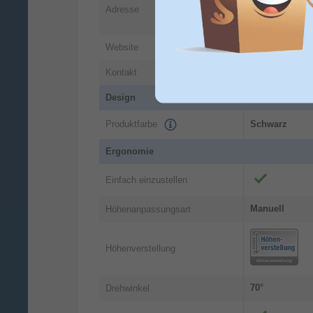
Adresse
7521 PT
Ensc
NL
Website
https://www.u
Kontakt
info@oneforal
Design
Produktfarbe
Schwarz
Ergonomie
Einfach einzustellen
Manuell
Höhenanpassungsart
Höhenverstellung
70°
Drehwinkel