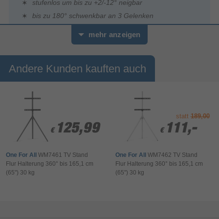
stufenlos um bis zu +2/-12° neigbar
bis zu 180° schwenkbar an 3 Gelenken
mit kleiner Wasserwaage für einfache und schnelle
mehr anzeigen
Montage
Andere Kunden kauften auch
Volle Flexibilität im Heimkino: Ob Lieblingssessel oder Sofaecke -
mit dieser vollbeweglichen Wandhalterung sitzen Film- und
Serienjunkies immer in der VIP-Lounge, geeignet für
Flachbildschirme mit einer Bildschirmdiagonale von 94 bis 191
cm (37" bis 75")
statt
189,00
125,99
125,99
111,-
111,-
€
€
€
€
10-Jahres-Garantie
10 Jahre Garantie: ein Garantieversprechen an die
One For All
WM7461 TV Stand
One For All
WM7462 TV Stand
Langlebigkeit, weit über die gesetzliche Gewährleistung hinaus
Flur Halterung 360° bis 165,1 cm
Flur Halterung 360° bis 165,1 cm
(65") 30 kg
(65") 30 kg
Geprüfte Qualität
Gehen Sie auf Nummer sicher mit unserer geprüften Sicherheit:
anspruchsvolle Belastungs-, Stabilitäts- und Funktionstests
garantieren hohe Qualitätsstandards