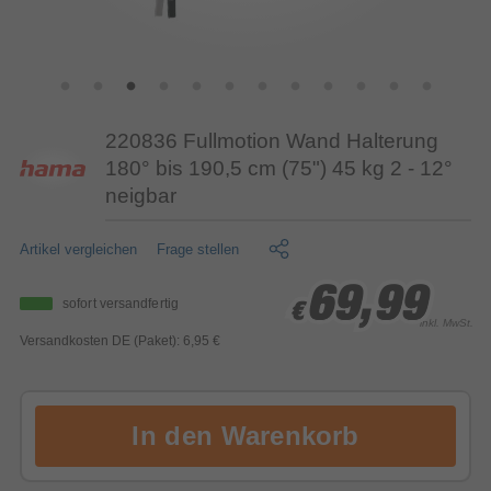
220836 Fullmotion Wand Halterung
180° bis 190,5 cm (75") 45 kg 2 - 12°
neigbar
Artikel vergleichen
Frage stellen
69,99
69,99
69,99
sofort versandfertig
€
€
€
inkl. MwSt.
Versandkosten DE (Paket): 6,95 €