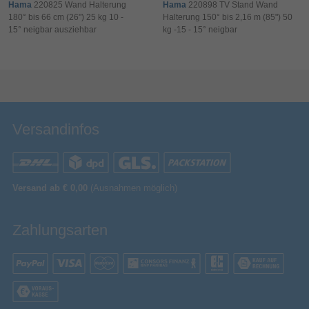
Hama
220825 Wand Halterung
Hama
220898 TV Stand Wand
200 x 200,200 x 300,300 x 200,300 x 300,300 x
180° bis 66 cm (26") 25 kg 10 -
Halterung 150° bis 2,16 m (85") 50
Panel-Montage-Schnittstelle
100,400 x 200,400 x 400,400 x 300,600 x 400,600
x 500
15° neigbar ausziehbar
kg -15 - 15° neigbar
Max. Traglast
Bewertung & Kommentar speichern
190,5 cm (75")
Maximale Bildschirmgröße
Verpackungsinformation
Versandinfos
355 mm
Verpackungstiefe
67 mm
Verpackungshöhe
488 mm
Verpackungsbreite
Versand ab € 0,00
(Ausnahmen möglich)
Sonstiges
Artikelnummer
11197064410
Herstellerartikelnummer
00220836
Zahlungsarten