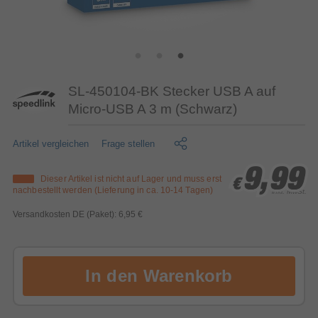
SL-450104-BK Stecker USB A auf
Micro-USB A 3 m (Schwarz)
Artikel vergleichen
Frage stellen
9,99
9,99
9,99
Dieser Artikel ist nicht auf Lager und muss erst
€
€
€
nachbestellt werden (Lieferung in ca. 10-14 Tagen)
inkl. MwSt.
Versandkosten DE (Paket): 6,95 €