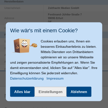
Herstellerdaten
Unternehmen
Zeitfracht Medien GmbH
Ferdinand-Jühlke-Straße
7
Adresse
99095
Erfurt
DE
Website
https://kolibri360.de/impressum/
Wie wär's mit einem Cookie?
Funktionen
Cookies erlauben uns, Ihnen ein
Stecker
Steckverbinder 1 Geschlecht
besseres Einkaufserlebnis zu bieten.
Stecker
Steckverbinder 2 Geschlecht
Mittels Diensten von Drittanbietern
USB A
Anschlüsse
optimieren wir so unsere Webseite
Micro-USB A
Anschluss 2
und zeigen personalisierte Empfehlungen an. Wenn Sie
damit einverstanden sind, klicken Sie auf "Alles klar". Ihre
Produktfarbe
Schwarz
Einwilligung können Sie jederzeit widerrufen.
mehr anzeigen
Gerade
Anschluss1 Formfaktor
Datenschutzerklärung
Impressum
Gerade
Anschluss2 Formfaktor
Gewicht und Abmessungen
Alles klar
Einstellungen
Ablehnen
Noch keine Artikelbewertungen
3 m
Kabellänge
Logistikdaten