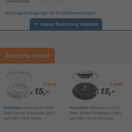
Gesamtnote:
84733080
Warentarifnummer (HS)
Verpackungsinformation
Nutzungsbedingungen für Produktbewertungen
Karton mit Aufhänger
Verpackungsart
eigene Bewertung abgeben
Sonstiges
Artikelnummer
11390002901
Vorname*
Nachname*
Herstellerartikelnummer
SL-450104-BK
Ähnliche Artikel
Ihre Bewertung:
Bitte mindestens 20 Wörter eingeben
Ihr Kommentar*
€ 19,99
€ 19,99
15,-
15,-
15,-
15,-
€
€
€
€
Vonmählen
Allroundo Eco 0,48
Vonmählen
Allroundo Eco 0,48
Gbit/s Stecker Rundkabel USB C
Gbit/s Stecker Rundkabel USB C
auf USB C 0,9 m (Weiß)
auf USB C 0,9 m (Schwarz)