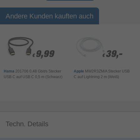
Andere Kunden kauften auch
9,99
9,99
39,-
39,-
€
€
€
€
Hama
201706 0,48 Gbit/s Stecker
Apple
MW2R3ZM/A Stecker USB
USB C auf USB C 0,5 m (Schwarz)
C auf Lightning 2 m (Weiß)
Techn. Details