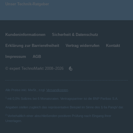
Unser Technik-Ratgeber
Kundeninformationen
Sicherheit & Datenschutz
Erklärung zur Barrierefreiheit
Vertrag widerrufen
Kontakt
Impressum
AGB
© expert TechnoMarkt 2008–2026
Alle Preise inkl. MwSt., zzgl.
Versandkosten
.
1
mit 0,0% Sollzins bei 6 Monatsraten. Vertragspartner ist die BNP Paribas S.A.
Angaben stellen zugleich das repräsentative Beispiel im Sinne des § 6a PangV dar.
2
Vorbehaltlich einer abschließenden positiven Prüfung nach Eingang Ihrer
Unterlagen.