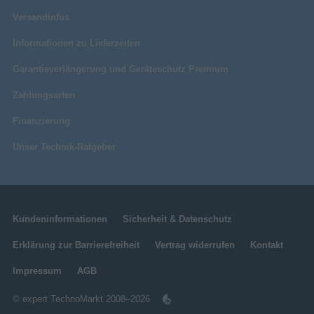
Versandinfos
Informationen zu Lieferzeiten
Garantieverlängerung und Geräteschutz Premium
Zahlungsarten
Finanzierung
Unser Technik-Ratgeber
Kundeninformationen
Sicherheit & Datenschutz
Erklärung zur Barrierefreiheit
Vertrag widerrufen
Kontakt
Impressum
AGB
© expert TechnoMarkt 2008–2026