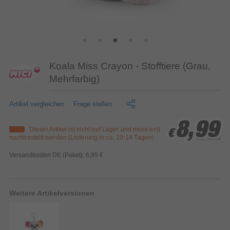
Koala Miss Crayon - Stofftiere (Grau,
Mehrfarbig)
Artikel vergleichen
Frage stellen
8,99
8,99
8,99
Dieser Artikel ist nicht auf Lager und muss erst
€
€
€
nachbestellt werden (Lieferung in ca. 10-14 Tagen)
inkl. MwSt.
Versandkosten DE (Paket): 6,95 €
Weitere Artikelversionen