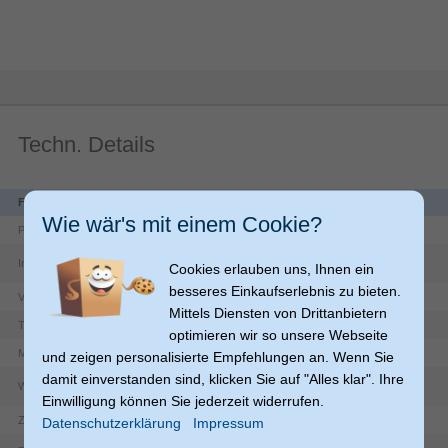
Techn. Details
Funktionen
Wie wär's mit einem Cookie?
Spielzeug-Koala
Produkttyp
Interaktiv
Cookies erlauben uns, Ihnen ein
besseres Einkaufserlebnis zu bieten.
Junge/Mädchen
Vorgeschlagenes Geschlecht
Mittels Diensten von Drittanbietern
Koala
Tiertyp
optimieren wir so unsere Webseite
Plüsch, Polyester
Material
und zeigen personalisierte Empfehlungen an. Wenn Sie
damit einverstanden sind, klicken Sie auf "Alles klar". Ihre
Waschbar
Einwilligung können Sie jederzeit widerrufen.
CE
Zertifizierung
Datenschutzerklärung
Impressum