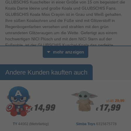
GLUBSCHIS Kuscheltier in einer Größe von 15 cm begeistert die
Koala Dame kleine und große Koala und GLUBSCHIS Fans.
GLUBSCHIS Koala Miss Crayon ist in Grau und Weiß gehalten.
Ihre süßen Koalaohren und die Füße sind mit Glitzerstoff in
Regenbogenfarben versehen und strahlen mit den grün
umrandeten Glitzeraugen um die Wette. Gefertigt aus einem
hochwertigen NICI Plüsch und mit dem NICI Stern auf der
Fußsohle, ist der GLUBSCHIS Kuschel-Koala das perfekte
Geschenk. (c) 2020 Carletto, licensed by NICI GmbH
mehr anzeigen
Andere Kunden kauften auch
statt
29,99
14,99
14,99
17,99
17,99
€
€
€
€
TY
44002 (Mehrfarbig)
Simba Toys
6315875778