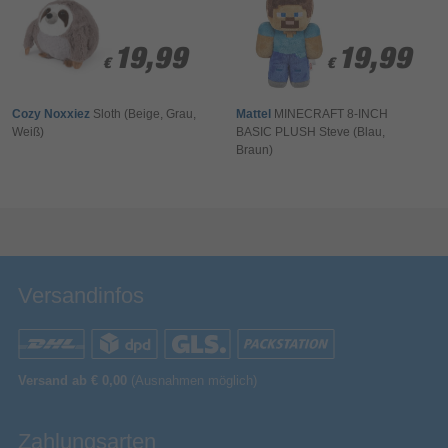
Ihr Kommentar*
19,99
19,99
19,99
19,99
€
€
€
€
Cozy Noxxiez
Sloth (Beige, Grau,
Mattel
MINECRAFT 8-INCH
Weiß)
BASIC PLUSH Steve (Blau,
Braun)
Bewertung & Kommentar speichern
Versandinfos
Versand ab € 0,00
(Ausnahmen möglich)
Zahlungsarten