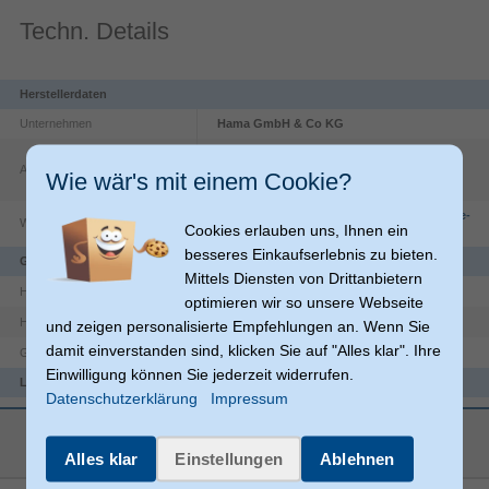
Techn. Details
Herstellerdaten
Unternehmen
Hama GmbH & Co KG
Dresdner Str.
9
Adresse
86653
Monheim
Wie wär's mit einem Cookie?
DE
https://countries.hama.com/legal/corporate-
Website
Cookies erlauben uns, Ihnen ein
information
besseres Einkaufserlebnis zu bieten.
Gewicht & Abmessungen
Mittels Diensten von Drittanbietern
125 cm
Höhe (max)
optimieren wir so unsere Webseite
47 cm
Höhe (min)
und zeigen personalisierte Empfehlungen an. Wenn Sie
damit einverstanden sind, klicken Sie auf "Alles klar". Ihre
780 g
Gewicht
Einwilligung können Sie jederzeit widerrufen.
Lieferumfang
Datenschutzerklärung
Impressum
Tragetasche
mehr anzeigen
Merkmale
Alles klar
Einstellungen
Ablehnen
3 Bein(e)
Anzahl der Beine