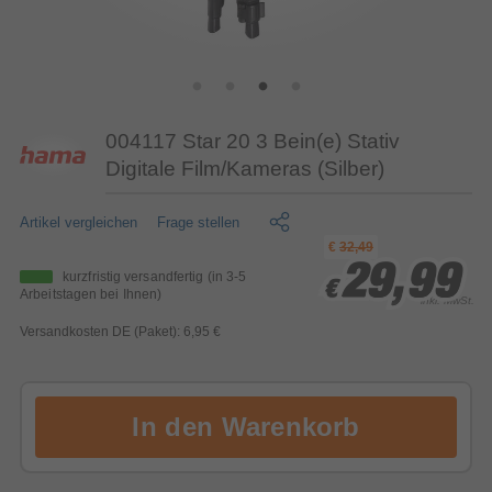
004117 Star 20 3 Bein(e) Stativ
Digitale Film/Kameras (Silber)
Artikel vergleichen
Frage stellen
€
32,49
29,99
29,99
29,99
kurzfristig versandfertig
(in 3-5
€
€
€
Arbeitstagen bei Ihnen)
inkl. MwSt.
Versandkosten DE (Paket): 6,95 €