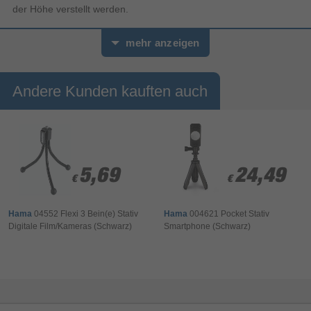
der Höhe verstellt werden.
- 3D: 3-Wege-Kopf ermöglicht perfekte Ausrichtung für
mehr anzeigen
waagrechte, horizontale sowie Hochformat-Aufnahmen
- Schnellwechselplatte zum schnellen Wechseln der Kamera
Andere Kunden kauften auch
5,69
5,69
24,49
24,49
€
€
€
€
Hama
04552 Flexi 3 Bein(e) Stativ
Hama
004621 Pocket Stativ
Digitale Film/Kameras (Schwarz)
Smartphone (Schwarz)