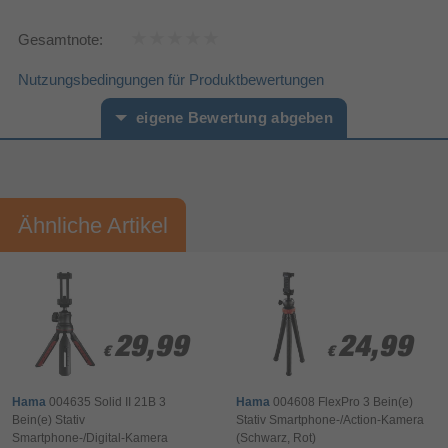
Gesamtnote:
Nutzungsbedingungen für Produktbewertungen
eigene Bewertung abgeben
Vorname*
Nachname*
Ähnliche Artikel
Ihre Bewertung:
Bitte mindestens 20 Wörter eingeben
Ihr Kommentar*
29,99
29,99
24,99
24,99
€
€
€
€
Hama
004635 Solid II 21B 3
Hama
004608 FlexPro 3 Bein(e)
Bein(e) Stativ
Stativ Smartphone-/Action-Kamera
Smartphone-/Digital-Kamera
(Schwarz, Rot)