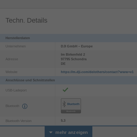
Techn. Details
Herstellerdaten
Unternehmen
DJI GmbH – Europe
Im Birkenfeld
2
Adresse
97795
Schondra
DE
Website
https://m.dji.com/de/others/contact?www=v1
Anschlüsse und Schnittstellen
USB-Ladeport
Bluetooth
5.3
Bluetooth-Version
Batterie
mehr anzeigen