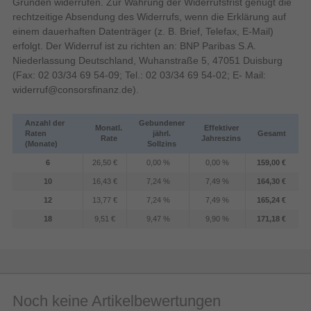
Gründen widerrufen. Zur Wahrung der Widerrufsfrist genügt die
Artikelnummer
11599013868
rechtzeitige Absendung des Widerrufs, wenn die Erklärung auf
einem dauerhaften Datenträger (z. B. Brief, Telefax, E-Mail)
Herstellerartikelnummer
142947
erfolgt. Der Widerruf ist zu richten an: BNP Paribas S.A.
Niederlassung Deutschland, Wuhanstraße 5, 47051 Duisburg
(Fax: 02 03/34 69 54-09; Tel.: 02 03/34 69 54-02; E- Mail:
widerruf@consorsfinanz.de
).
Anzahl der
Gebundener
Monatl.
Effektiver
Raten
jährl.
Gesamt
Rate
Jahreszins
(Monate)
Sollzins
6
26,50 €
0,00 %
0,00 %
159,00 €
10
16,43 €
7,24 %
7,49 %
164,30 €
12
13,77 €
7,24 %
7,49 %
165,24 €
18
9,51 €
9,47 %
9,90 %
171,18 €
Noch keine Artikelbewertungen