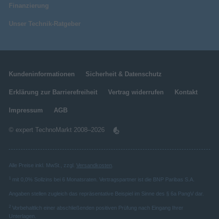
Finanzierung
Unser Technik-Ratgeber
Kundeninformationen
Sicherheit & Datenschutz
Erklärung zur Barrierefreiheit
Vertrag widerrufen
Kontakt
Impressum
AGB
© expert TechnoMarkt 2008–2026
Alle Preise inkl. MwSt., zzgl.
Versandkosten
.
1
mit 0,0% Sollzins bei 6 Monatsraten. Vertragspartner ist die BNP Paribas S.A.
Angaben stellen zugleich das repräsentative Beispiel im Sinne des § 6a PangV dar.
2
Vorbehaltlich einer abschließenden positiven Prüfung nach Eingang Ihrer
Unterlagen.