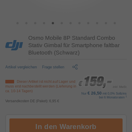
Osmo Mobile 8P Standard Combo
Stativ Gimbal für Smartphone faltbar
Bluetooth (Schwarz)
Artikel vergleichen
Frage stellen
159,-
159,-
159,-
Dieser Artikel ist nicht auf Lager und
€
€
€
muss erst nachbestellt werden (Lieferung in
inkl. MwSt.
ca. 10-14 Tagen)
€ 26,50
Nur
mit 0,0% Sollzins
1
bei 6 Monatsraten
Versandkosten DE (Paket): 6,95 €