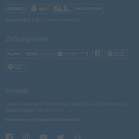
Eingebautes Mikrofon
Versand ab € 0,00
(Ausnahmen möglich)
Integrierte Kamera
Merkmale
Zahlungsarten
Herzfrequenzmonitor
Beschleunigungsmesser
Netzwerk
WCDMA
3G-Standards
GSM
2G-Standards
Kontakt
GLONASS
Fragen, Anregungen, Beschwerden? Sagen Sie uns Ihre Meinung via
Mobile Netzwerkverbindung
Kontaktformular
oder per E-Mail:
Quasi-Zenit-Satelliten-System
kundenservice@expert-technomarkt.de
(QZSS)
GPS