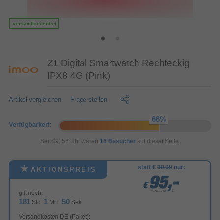
versandkostenfrei
Z1 Digital Smartwatch Rechteckig
IPX8 4G (Pink)
Artikel vergleichen
Frage stellen
Verfügbarkeit:
Seit 09: 56 Uhr waren
16 Besucher
auf dieser Seite.
statt €
99,00
nur:
AKTIONSPREIS
95,-
95,-
95,-
€
€
€
inkl. MwSt.
gilt noch:
181
1
49
Std
Min
Sek
Versandkosten DE (Paket):