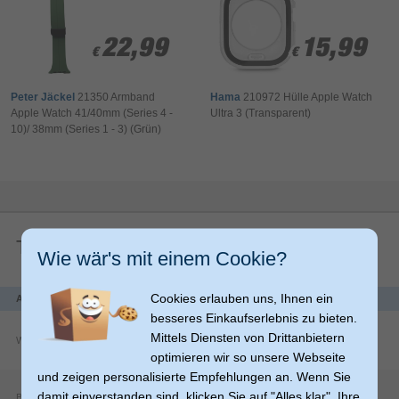
22,99
22,99
15,99
15,99
€
€
€
€
Peter Jäckel
21350 Armband
Hama
210972 Hülle Apple Watch
Apple Watch 41/40mm (Series 4 -
Ultra 3 (Transparent)
10)/ 38mm (Series 1 - 3) (Grün)
Techn. Details
Wie wär's mit einem Cookie?
Cookies erlauben uns, Ihnen ein
Anschlüsse und Schnittstellen
besseres Einkaufserlebnis zu bieten.
Mittels Diensten von Drittanbietern
WLAN
optimieren wir so unsere Webseite
und zeigen personalisierte Empfehlungen an. Wenn Sie
damit einverstanden sind, klicken Sie auf "Alles klar". Ihre
Bluetooth