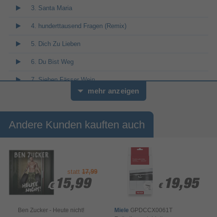
3. Santa Maria
4. hunderttausend Fragen (Remix)
5. Dich Zu Lieben
6. Du Bist Weg
7. Sieben Fässer Wein
mehr anzeigen
8. Ich Geh Mit Dir Wohin Du Willst
9. manchmal Möchte Ich Schon Mit Dir
Andere Kunden kauften auch
10. ich Liebe Dich So Wie Du Bist (Remix)
11. Alles Was Du Willst
12. Du
statt
17,99
15,99
15,99
19,95
19,95
€
€
€
€
13. Lieb Mich Ein Letztes Mal
14. Alles Auf Anfang
Ben Zucker - Heute nicht!
Miele
GPDCCX0061T