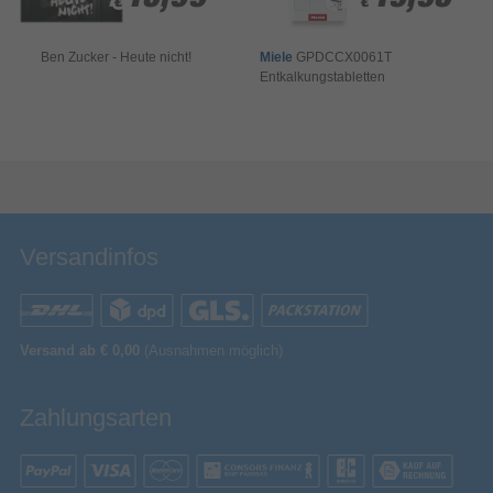
€
€
€
€
Ben Zucker - Heute nicht!
Miele
GPDCCX0061T
Entkalkungstabletten
Bewertung & Kommentar speichern
Versandinfos
Versand ab € 0,00
(Ausnahmen möglich)
Zahlungsarten