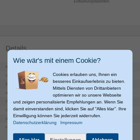
Entkalkungstabletten
15. Ich Hab' Dich 1000 Mal Geliebt
16. Sie Liesse Sich So Gerne Fallen
17. In Unserer Straße
18. Du Bist Noch Hier
Details
19. Hit-Mix
Wie wär's mit einem Cookie?
Roland Kaiser
Interpret
Cookies erlauben uns, Ihnen ein
Schlager
Genre
besseres Einkaufserlebnis zu bieten.
29.07.2016
Erscheinungsdatum
Mittels Diensten von Drittanbietern
1
Anzahl Medien
optimieren wir so unsere Webseite
und zeigen personalisierte Empfehlungen an. Wenn Sie
CD
Tonträger-Typ
damit einverstanden sind, klicken Sie auf "Alles klar". Ihre
Best Of
Titel
Einwilligung können Sie jederzeit widerrufen.
Artikelnummer
13200010916
Datenschutzerklärung
Impressum
Herstellerartikelnummer
043088
Alles klar
Einstellungen
Ablehnen