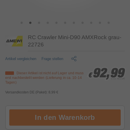
RC Crawler Mini-D90 AMXRock grau-
22726
Artikel vergleichen
Frage stellen
92,99
92,99
92,99
Dieser Artikel ist nicht auf Lager und muss
€
€
€
erst nachbestellt werden (Lieferung in ca. 10-14
inkl. MwSt.
Tagen)
Versandkosten DE (Paket): 8,99 €