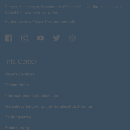
Fragen, Anregungen, Beschwerden? Sagen Sie uns Ihre Meinung via
Betriebsanleitung
Kontaktformular
oder per E-Mail:
Box
Verpackungsart
kundenservice@expert-technomarkt.de
1
Anzahl
Sonstiges
Artikelnummer
13800042024
Herstellerartikelnummer
22726
Info-Center
Unsere Services
Versandinfos
Informationen zu Lieferzeiten
Garantieverlängerung und Geräteschutz Premium
Zahlungsarten
Finanzierung