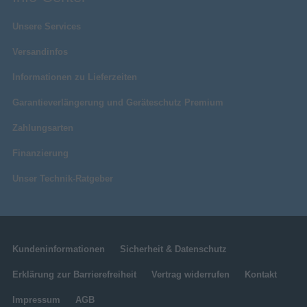
Unsere Services
Versandinfos
Informationen zu Lieferzeiten
Garantieverlängerung und Geräteschutz Premium
Zahlungsarten
Finanzierung
Unser Technik-Ratgeber
Kundeninformationen
Sicherheit & Datenschutz
Erklärung zur Barrierefreiheit
Vertrag widerrufen
Kontakt
Impressum
AGB