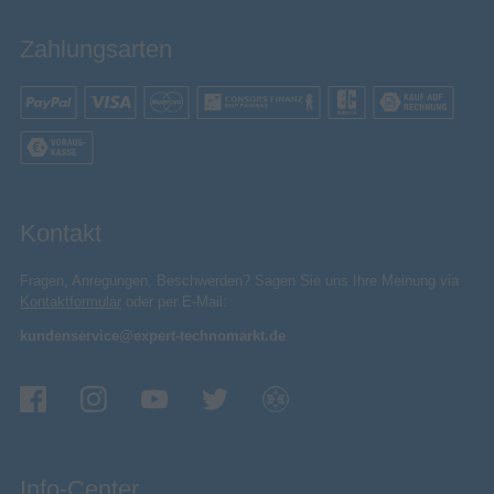
2
Anzahl der enthaltenen Sender
Zahlungsarten
Sonstiges
Artikelnummer
11590214868
Herstellerartikelnummer
139749
Kontakt
Fragen, Anregungen, Beschwerden? Sagen Sie uns Ihre Meinung via
Kontaktformular
oder per E-Mail:
kundenservice@expert-technomarkt.de
Info-Center