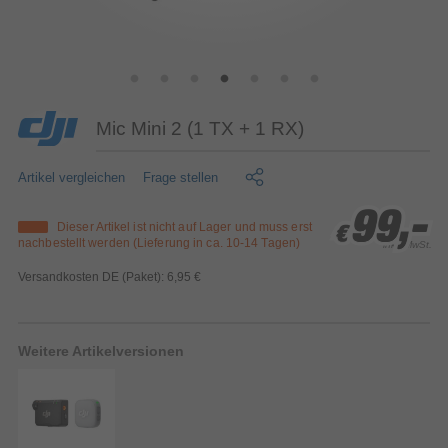
Mic Mini 2 (1 TX + 1 RX)
Artikel vergleichen
Frage stellen
99,-
99,-
99,-
Dieser Artikel ist nicht auf Lager und muss erst
€
€
€
nachbestellt werden (Lieferung in ca. 10-14 Tagen)
inkl. MwSt.
Versandkosten DE (Paket): 6,95 €
Weitere Artikelversionen