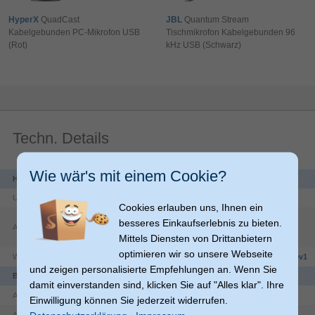
HyperX
QuadCast
JBL
Quantum Stream
Kabelgebunden PC-Mikrofon USB
Tischmikrofon Kabelgebunden 96
(Rot)
kHz USB (Schwarz)
Techn. Details
Wie wär's mit einem Cookie?
Herstellerdaten
Unternehmen
DJI GmbH – Europe
Cookies erlauben uns, Ihnen ein
Im Birkenfeld
2
besseres Einkaufserlebnis zu bieten.
Adresse
97795
Schondra
Mittels Diensten von Drittanbietern
DE
optimieren wir so unsere Webseite
Website
https://m.dji.com/de/others/contact?www=v1
und zeigen personalisierte Empfehlungen an. Wenn Sie
Batterie
damit einverstanden sind, klicken Sie auf "Alles klar". Ihre
Lithium-Ion (Li-Ion)
Akku-/Batterietechnologie
Einwilligung können Sie jederzeit widerrufen.
Integrierte Batterie
Akku-/Batterietyp