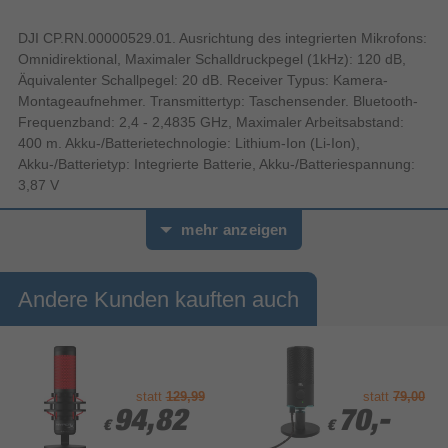
DJI CP.RN.00000529.01. Ausrichtung des integrierten Mikrofons:
Omnidirektional, Maximaler Schalldruckpegel (1kHz): 120 dB,
Äquivalenter Schallpegel: 20 dB. Receiver Typus: Kamera-
Montageaufnehmer. Transmittertyp: Taschensender. Bluetooth-
Frequenzband: 2,4 - 2,4835 GHz, Maximaler Arbeitsabstand:
400 m. Akku-/Batterietechnologie: Lithium-Ion (Li-Ion),
Akku-/Batterietyp: Integrierte Batterie, Akku-/Batteriespannung:
3,87 V
mehr anzeigen
Andere Kunden kauften auch
statt
129,99
statt
79,00
94,82
94,82
70,-
70,-
€
€
€
€