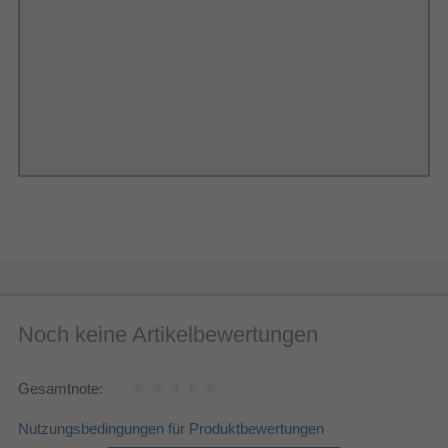
Mikrofon
Eingebaut
Mikrofon-Typ
6
Mikrofonanzahl
Sonstiges
Artikelnummer
12940031818
Herstellerartikelnummer
SM-R540NZKADBT
Tauche in deine eigene Klangwelt ein
Erlebe, wie die Galaxy Buds4 störende
Umgebungsgeräusche präzise ausblenden
können. Der Algorithmus zum Adapative ANC
Noch keine Artikelbewertungen
verarbeitet die Geräusche, wobei er auch die Form
deiner Ohren und deine Tragegewohnheiten
berücksichtigt, und lässt sie so verstummen. Auf
Gesamtnote:
diese Weise tauchst du in ein immersives
Nutzungsbedingungen für Produktbewertungen
Klangerlebnis ohne Ablenkungen ein.