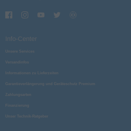
Öffne einfach das Ladeetui und schon bist du
bereit. Keine Apps, keine Downloads und keine
Probleme. Dein Galaxy Smartphone und dein
Galaxy Tab erkennen die Galaxy Buds4 und
Info-Center
verbinden sich automatisch.
Unsere Services
Versandinfos
Informationen zu Lieferzeiten
Garantieverlängerung und Geräteschutz Premium
Zahlungsarten
Finanzierung
Unser Technik-Ratgeber