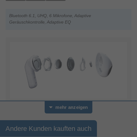
Bluetooth 6.1, UHQ, 6 Mikrofone, Adaptive
Geräuschkontrolle, Adaptive EQ
mehr anzeigen
Intensive Klangtiefe dank
dynamischem Lautsprecher
Andere Kunden kauften auch
Genieße den ausbalancierten Klang der Galaxy