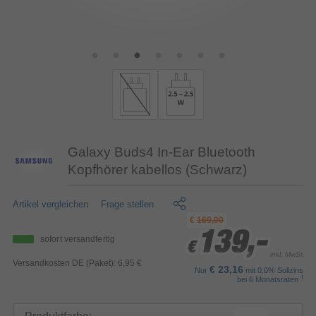
Galaxy Buds4 In-Ear Bluetooth
Kopfhörer kabellos (Schwarz)
Artikel vergleichen
Frage stellen
€
169,00
139,-
139,-
139,-
sofort versandfertig
€
€
€
inkl. MwSt.
Versandkosten DE (Paket): 6,95 €
€ 23,16
Nur
mit 0,0% Sollzins
1
bei 6 Monatsraten