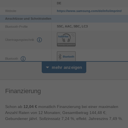
unterstützt 24-Bit / 96 kHz-Audio und bietet Sound
DE
mit hohen Details, während die Datenübertragung
Website
https://www.samsung.com/de/info/imprint/
für ein stabiles Hörerlebnis mit geringen Störungen
Anschlüsse und Schnittstellen
oder Aussetzern sorgt. Aktiviere die Option
„Ultrahohe Tonqualität (UHQ)“ auf deinem Galaxy
SSC, AAC, SBC, LC3
Bluetooth-Profile
Smartphone und entdecke deine Lieblingssongs in
atemberaubender Detailtiefe.
Übertragungstechnik
Bluetooth
mehr anzeigen
6.1
Bluetooth-Version
Batterie
Finanzierung
Batteriebetrieben
Kabelloses Aufladen
Schon ab
12,04 €
monatlich Finanzierung bei einer maximalen
Anzahl Raten von 12 Monaten; Gesamtbetrag 144,48 €;
Finde deinen eigenen Sound
Integrierte Batterie
Akku-/Batterietyp
Gebundener jährl. Sollzinssatz 7,24 %, effekt. Jahreszins 7,49 %.
Kontinuierliche