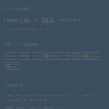
Geräusche in deiner Umgebung an – egal, ob du
besonders geräuschempfindlich bist oder lieber
Versandinfos
mehr von deiner Umgebung hören möchtest. So
kannst du tief in deine Musik eintauchen, aber
gleichzeitig mit der Welt um dich herum verbunden
bleiben.
Versand ab € 0,00
(Ausnahmen möglich)
Zahlungsarten
Kontakt
Fragen, Anregungen, Beschwerden? Sagen Sie uns Ihre Meinung via
Kontaktformular
oder per E-Mail:
Einfach verbunden, direkt zur Musik
kundenservice@expert-technomarkt.de