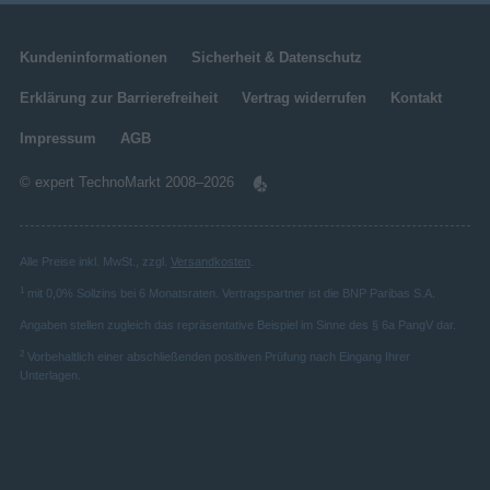
Alles vereint in One UI
Kundeninformationen
Sicherheit & Datenschutz
Mit One UI 8.5 können sich deine Galaxy Buds4
und dein Galaxy Smartphone fast so wie ein
Erklärung zur Barrierefreiheit
Vertrag widerrufen
Kontakt
eingespieltes Duett verbinden. Die Steuerung
gelingt so intuitiv – verwalte Funktionen ganz ohne
Impressum
AGB
zusätzliche App direkt über die
© expert TechnoMarkt 2008–2026
Geräteeinstellungen. Über die
Schnelleinstellungsleiste hast du bequem Zugriff
auf Funktionen und kannst auch Sound-
Einstellungen für jede App individuell festlegen
Alle Preise inkl. MwSt., zzgl.
Versandkosten
.
und speichern.
1
mit 0,0% Sollzins bei 6 Monatsraten. Vertragspartner ist die BNP Paribas S.A.
Angaben stellen zugleich das repräsentative Beispiel im Sinne des § 6a PangV dar.
2
Vorbehaltlich einer abschließenden positiven Prüfung nach Eingang Ihrer
Unterlagen.