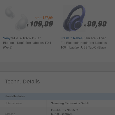
Buds4. Dank des 11 mm-dynamischen Treibers mit
großem Frequenzbereich kannst du dich auf satte,
präzise Bässe und klare, detaillierte Höhen freuen.
statt
127,99
109,99
109,99
99,99
99,99
€
€
€
€
Sony
WF-LS910NW In-Ear
Fresh 'n Rebel
Clam Ace 2 Over
Bluetooth Kopfhörer kabellos IPX4
Ear Bluetooth Kopfhörer kabellos
(Weiß)
100 h Laufzeit USB Typ-C (Blau)
Techn. Details
Erlebe intensive Klangwelten
Herstellerdaten
Unternehmen
Samsung Electronics GmbH
Erlebe den Klangraum mit Bit-Tiefe und hohen
Abtastraten. Der Samsung Seamless Codec (SSC)
Frankfurter Straße
2
Adresse
65760
Eschborn