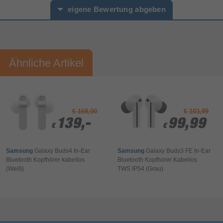
eigene Bewertung abgeben
Vorname*
Nachname*
Ähnliche Artikel
Ihre Bewertung:
Bitte mindestens 20 Wörter eingeben
Ihr Kommentar*
€ 169,00
€ 103,99
139,-
139,-
99,99
99,99
€
€
€
€
Samsung
Galaxy Buds4 In-Ear
Samsung
Galaxy Buds3 FE In-Ear
Höre Musik, während du mit der Welt
Bluetooth Kopfhörer kabellos
Bluetooth Kopfhörer Kabellos
verbunden bleibst
(Weiß)
TWS IP54 (Grau)
Gestalte dein Hörerlebnis, so wie du es willst. Die
Bewertung & Kommentar speichern
Galaxy Buds4 passen die Stärke der
Geräuschunterdrückung in Echtzeit an die