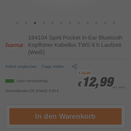
184104 Spirit Pocket In-Ear Bluetooth
Kopfhörer Kabellos TWS 6 h Laufzeit
(Weiß)
Artikel vergleichen
Frage stellen
€
31,49
12,99
12,99
12,99
sofort versandfertig
€
€
€
inkl. MwSt.
Versandkosten DE (Paket): 6,95 €