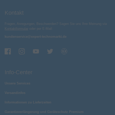
Eingebaut
Mikrofon-Typ
Kontakt
Ausrichtung des integrierten
Omnidirektional
Mikrofons
-32 dB
Fragen, Anregungen, Beschwerden? Sagen Sie uns Ihre Meinung via
Mikrofon-Empfindlichkeit
Kontaktformular
oder per E-Mail:
100 - 8000 Hz
Mikrofon-Frequenz
kundenservice@expert-technomarkt.de
2,2 Ohm
Mikrofon-Eingangsimpedanz
Verpackungsinformation
90 mm
Verpackungstiefe
63 mm
Verpackungshöhe
180 mm
Verpackungsbreite
Info-Center
Sonstiges
Artikelnummer
12941533410
Unsere Services
Herstellerartikelnummer
00184104
Versandinfos
Informationen zu Lieferzeiten
Garantieverlängerung und Geräteschutz Premium