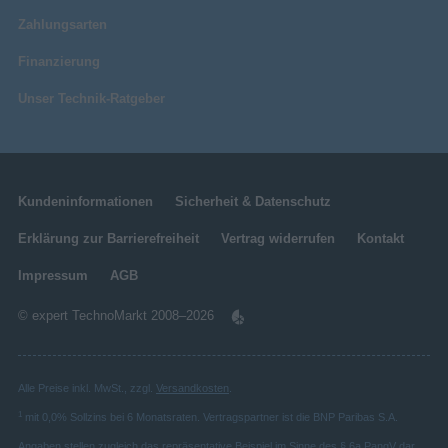
Zahlungsarten
Finanzierung
Unser Technik-Ratgeber
Kundeninformationen
Sicherheit & Datenschutz
Erklärung zur Barrierefreiheit
Vertrag widerrufen
Kontakt
Impressum
AGB
© expert TechnoMarkt 2008–2026
Alle Preise inkl. MwSt., zzgl.
Versandkosten
.
1
mit 0,0% Sollzins bei 6 Monatsraten. Vertragspartner ist die BNP Paribas S.A.
Angaben stellen zugleich das repräsentative Beispiel im Sinne des § 6a PangV dar.