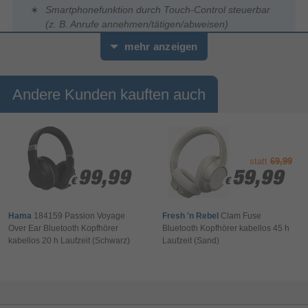
Smartphonefunktion durch Touch-Control steuerbar
(z. B. Anrufe annehmen/tätigen/abweisen)
Lautstärke über Sprachassistenten steuerbar
mehr anzeigen
Musikzeit: 6 h bei vollgeladenem Headset
Gesprächszeit: 6 h bei vollgeladenem Headset
Andere Kunden kauften auch
mit der Ladebox kann das Headset bis zu 4x
unterwegs nachgeladen werden - dank integriertem
Akku ohne externe Stromversorgung
einfache Einrichtung durch Auto-Power-Control und
Autopairing bereits beim Öffnen der Ladebox
statt
69,99
99,99
99,99
59,99
59,99
Ladebox mit USB-C-Anschluss
€
€
€
€
Akkukapazität der Ladebox wird durch 4 LEDs
angezeigt
Hama
184159 Passion Voyage
Fresh 'n Rebel
Clam Fuse
Over Ear Bluetooth Kopfhörer
Bluetooth Kopfhörer kabellos 45 h
kabellos 20 h Laufzeit (Schwarz)
Laufzeit (Sand)