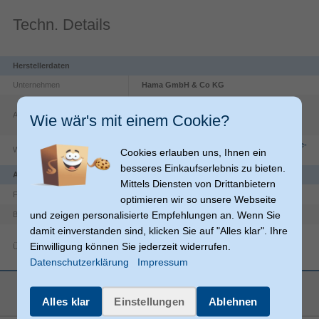
Techn. Details
Herstellerdaten
Unternehmen
Hama GmbH & Co KG
Dresdner Str.
9
0
Adresse
86653
Monheim
Wie wär's mit einem Cookie?
Sekunden
DE
von
Hama 
Hama 
0
https://countries.hama.com/legal/corporate-
"Spirit 
Bluetooth®-
Website
Cookies erlauben uns, Ihnen ein
Sekunden
information
Pocket" 
Kopfhörer 
besseres Einkaufserlebnis zu bieten.
Bluetooth® 
"Spirit 
Anschlüsse und Schnittstellen
Headphones, 
Pocket", 
Mittels Diensten von Drittanbietern
True 
True 
Wireless, 
Wireless, 
2402-2480 GHz
Frequenzband
optimieren wir so unsere Webseite
In-Ear
In-Ear
und zeigen personalisierte Empfehlungen an. Wenn Sie
A2DP, AVRCP, HFP
Bluetooth-Profile
damit einverstanden sind, klicken Sie auf "Alles klar". Ihre
Einwilligung können Sie jederzeit widerrufen.
Übertragungstechnik
- Bluetooth at its best: maximale Bewegungsfreiheit, da die
Datenschutzerklärung
Impressum
beiden Ohrhörer nicht durch ein Kabel verbunden sind
- Ohne Umschweife zu guter Musik: Beim Öffnen der Ladebox
10 m
kabellose Reichweite
mehr anzeigen
aktivieren sich beide Ohrhörer automatisch und verbinden sich
Alles klar
Einstellungen
Ablehnen
miteinander und mit dem Handy
Bluetooth