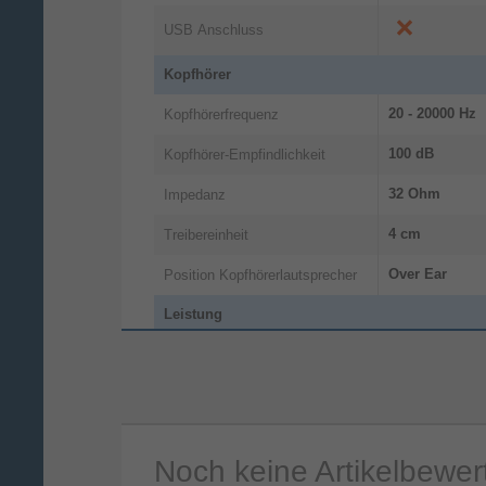
USB Anschluss
Kopfhörer
20 - 20000 Hz
Kopfhörerfrequenz
100 dB
Kopfhörer-Empfindlichkeit
32 Ohm
Impedanz
4 cm
Treibereinheit
Over Ear
Position Kopfhörerlautsprecher
Leistung
Kopfband
Tragestil
Kopfhörer
Produkttyp
SCR-Steuerein
Typ Steuereinheit
Noch keine Artikelbewe
2 m
Kabellänge