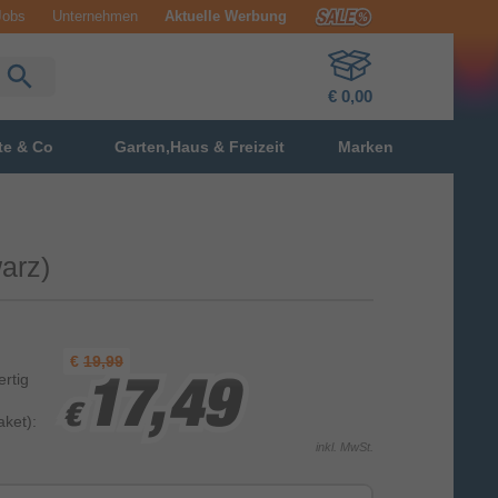
Jobs
Unternehmen
Aktuelle Werbung
€ 0,00
te & Co
Garten,Haus & Freizeit
Marken
arz)
€
19,99
ertig
17,49
17,49
17,49
€
€
€
ket):
inkl. MwSt.