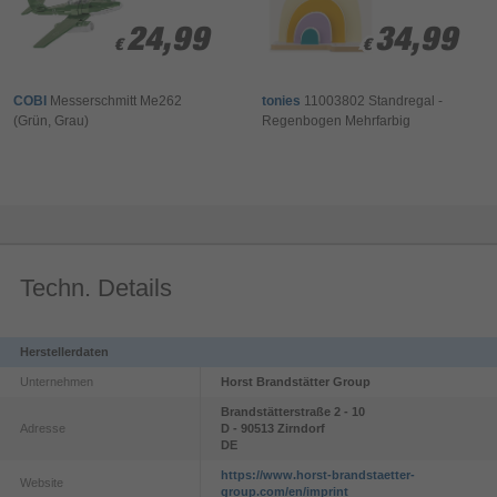
24,99
24,99
34,99
34,99
€
€
€
€
COBI
Messerschmitt Me262
tonies
11003802 Standregal -
(Grün, Grau)
Regenbogen Mehrfarbig
Techn. Details
Herstellerdaten
Unternehmen
Horst Brandstätter Group
Brandstätterstraße
2 - 10
Adresse
D - 90513
Zirndorf
DE
https://www.horst-brandstaetter-
Website
group.com/en/imprint