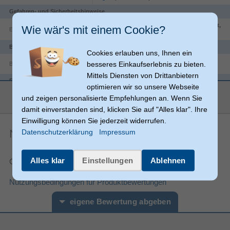
Gefahren- und Sicherheitshinweise
Nicht für Kinder unter 36 Monaten geeignet,
Wie wär's mit einem Cookie?
EU TSD Warnung
Kleine Teile. Erstickungsgefahr
Batterie
Cookies erlauben uns, Ihnen ein
besseres Einkaufserlebnis zu bieten.
Batterien erforderlich
Mittels Diensten von Drittanbietern
Funktionen
optimieren wir so unsere Webseite
mehr anzeigen
und zeigen personalisierte Empfehlungen an. Wenn Sie
Figur enthalten
damit einverstanden sind, klicken Sie auf "Alles klar". Ihre
Kind
Empfohlene Altersgruppe
Einwilligung können Sie jederzeit widerrufen.
Junge/Mädchen
Vorgeschlagenes Geschlecht
Datenschutzerklärung
Impressum
Noch keine Artikelbewertungen
Mit Ton
Alles klar
Einstellungen
Ablehnen
Gesamtnote:
Empfohlenes Alter in Jahren
4 Jahr(e)
(mind.)
Nutzungsbedingungen für Produktbewertungen
Empfohlenes Alter in Jahren
10 Jahr(e)
(max.)
eigene Bewertung abgeben
Montage erforderlich
Menschen
Spielzeugfigur-Typ