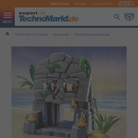
Mein Konto
Kontakt
Unternehmen
Garten,Haus & Freizeit
Spielzeuge
Konstruktionsspielzeuge