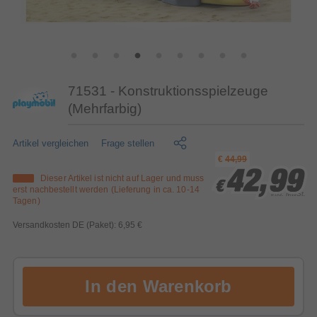
71531 - Konstruktionsspielzeuge
(Mehrfarbig)
Artikel vergleichen
Frage stellen
€
44,99
42,99
42,99
42,99
Dieser Artikel ist nicht auf Lager und muss
€
€
€
erst nachbestellt werden (Lieferung in ca. 10-14
inkl. MwSt.
Tagen)
Versandkosten DE (Paket): 6,95 €