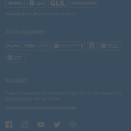
Ungarisch, Rumänisc...
20/07/2025
Freigabedatum (TT/MM/JJ)
Versand ab € 0,00
(Ausnahmen möglich)
Versandeinheit
Zahlungsarten
Bestellbare Einheit
Rechnungseinheit
01/10/2023
Verfügbarkeitanfang
95030070
Zolltarifnummer (TARIC)
Verbrauchereinheit
Kontakt
31/12/2025
Endverfügbarkeit
Logistikdaten
Fragen, Anregungen, Beschwerden? Sagen Sie uns Ihre Meinung via
1459200000 dm³
Palettenvolumen (brutto)
Kontaktformular
oder per E-Mail:
457 g
Nettogewicht Hauptkarton
kundenservice@expert-technomarkt.de
4368024 cm³
Volumen Hauptkarton
162 kg
Palettengewicht netto
152 mm
Höhe des Versandkartons