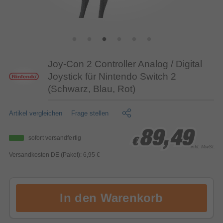
Joy-Con 2 Controller Analog / Digital
Joystick für Nintendo Switch 2
(Schwarz, Blau, Rot)
Artikel vergleichen
Frage stellen
89,49
89,49
89,49
sofort versandfertig
€
€
€
inkl. MwSt.
Versandkosten DE (Paket): 6,95 €