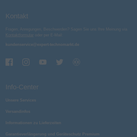
Akku-/Batteriebetriebsdauer
Kontakt
Logistikdaten
Fragen, Anregungen, Beschwerden? Sagen Sie uns Ihre Meinung via
9504500000
Warentarifnummer (HS)
Kontaktformular
oder per E-Mail:
China
Ursprungsland
kundenservice@expert-technomarkt.de
Technische Details
2 Stück(e)
Menge pro Behälter
Verpackungsinformation
154 mm
Verpackungstiefe
41 mm
Verpackungshöhe
Info-Center
122 mm
Verpackungsbreite
Karton mit Aufhänger
Verpackungsart
Unsere Services
Sonstiges
Versandinfos
Artikelnummer
11399014606
Informationen zu Lieferzeiten
Herstellerartikelnummer
10015102
Garantieverlängerung und Geräteschutz Premium