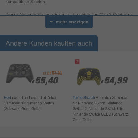
kompatiblen Spielen.
Dieses Set enthält einen linken und rechten Joy-Con 2-Controller
sowie ein Paar Joy-Con 2-Handgelenksschlaufen, die bei
mehr anzeigen
kompatiblen Spielen perfekt für den lokalen Mehrspielermodus
mit einem Freund geeignet sind.
Andere Kunden kauften auch
statt
57,81
55,40
55,40
54,99
54,99
€
€
€
€
Hori
pad - The Legend of Zelda
Turtle Beach
Rematch Gamepad
Gamepad für Nintendo Switch
für Nintendo Switch, Nintendo
(Schwarz, Grau, Gelb)
Switch 2, Nintendo Switch Lite,
Nintendo Switch OLED (Schwarz,
Gold, Gelb)