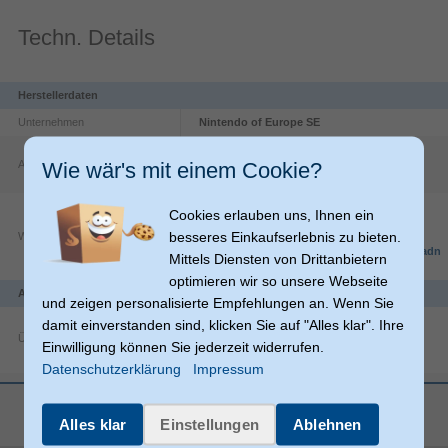
Techn. Details
Herstellerdaten
Unternehmen
Nintendo of Europe SE
Goldsteinstraße
235
Wie wär's mit einem Cookie?
Adresse
60528
Frankfurt am Main
DE
https://www.nintendo.com/de-
Cookies erlauben uns, Ihnen ein
ch/Support/Impressum/Impressum-
besseres Einkaufserlebnis zu bieten.
Website
1106807.html?
srsltid=AfmBOop9nPFyNuYnWnqKMWGCadn
Mittels Diensten von Drittanbietern
vJf5zBe7lAE3pRXBzpS8QZhtvcn2_
optimieren wir so unsere Webseite
Anschlüsse und Schnittstellen
und zeigen personalisierte Empfehlungen an. Wenn Sie
damit einverstanden sind, klicken Sie auf "Alles klar". Ihre
Übertragungstechnik
Einwilligung können Sie jederzeit widerrufen.
Datenschutzerklärung
Impressum
3.0
Bluetooth-Version
mehr anzeigen
Bluetooth
Geräteschnittstelle
Alles klar
Einstellungen
Ablehnen
Batterie