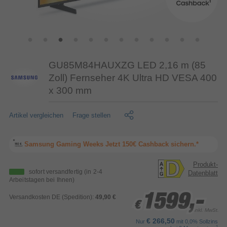
GU85M84HAUXZG LED 2,16 m (85
Zoll) Fernseher 4K Ultra HD VESA 400
x 300 mm
Artikel vergleichen
Frage stellen
Samsung Gaming Weeks Jetzt 150€ Cashback sichern.*
Produkt-
sofort versandfertig
(in 2-4
Datenblatt
Arbeitstagen bei Ihnen)
1599,-
1599,-
1599,-
Versandkosten DE (Spedition):
49,90 €
€
€
€
inkl. MwSt.
€ 266,50
Nur
mit 0,0% Sollzins
1