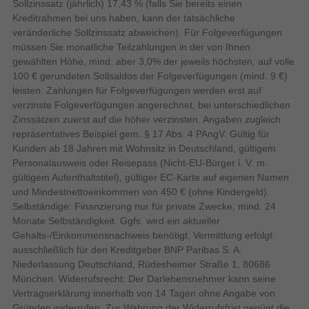
Sollzinssatz (jährlich) 17,43 % (falls Sie bereits einen
Kreditrahmen bei uns haben, kann der tatsächliche
veränderliche Sollzinssatz abweichen). Für Folgeverfügungen
Natives Seitenverhältnis
müssen Sie monatliche Teilzahlungen in der von Ihnen
gewählten Höhe, mind. aber 3,0% der jeweils höchsten, auf volle
Frag deinen TV alles. Samsung Vision
100 € gerundeten Sollsaldos der Folgeverfügungen (mind. 9 €)
AI is here.
Bildqualität
leisten. Zahlungen für Folgeverfügungen werden erst auf
verzinste Folgeverfügungen angerechnet, bei unterschiedlichen
Samsung Vision AI Companion
Flach
Bildschirmform
Zinssätzen zuerst auf die höher verzinsten. Angaben zugleich
Der Samsung Vision AI Companion eröffnet dir
repräsentatives Beispiel gem. § 17 Abs. 4 PAngV. Gültig für
Display-Bildwiederholrate
144 Hz, 100 Hz
ganz einfache Wege der Interaktion. Mehrere AI-
unterstützt
Kunden ab 18 Jahren mit Wohnsitz in Deutschland, gültigem
Agenten können deine Fragen sofort beantworten
Personalausweis oder Reisepass (Nicht-EU-Bürger i. V. m.
Anzahl der Farben des
1 Milliarden Farben
– mit visueller Unterstützung durch Bilder und
Displays
gültigem Aufenthaltstitel), gültiger EC-Karte auf eigenen Namen
Videos. Das fängt bei Szenenerklärungen an und
und Mindestnettoeinkommen von 450 € (ohne Kindergeld).
hört bei Tipps für Restaurants in deiner Umgebung
Selbständige: Finanzierung nur für private Zwecke, mind. 24
Bildwiederholfrequenz
noch lange nicht auf. So kommst du in den Genuss
Monate Selbständigkeit. Ggfs. wird ein aktueller
Gehalts-/Einkommensnachweis benötigt. Vermittlung erfolgt
eines vielseitigen, personalisierten Erlebnisses
178°
Bildwinkel, horizontal
ausschließlich für den Kreditgeber BNP Paribas S. A.
direkt auf dem großen Bildschirm.
178°
Bildwinkel, vertikal
Niederlassung Deutschland, Rüdesheimer Straße 1, 80686
München. Widerrufsrecht: Der Darlehensnehmer kann seine
Reaktionszeit
Vertragserklärung innerhalb von 14 Tagen ohne Angabe von
Gründen widerrufen. Zur Wahrung der Widerrufsfrist genügt die