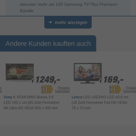
darunter mehr als 150 Samsung TV Plus Premium-
Kanäle
mehr anzeigen
Andere Kunden kauften auch
1249,-
1249,-
169,-
169,-
€
€
€
€
t-
Produkt-
Produk
tt
Datenblatt
Datenbla
Sony
K-65XR39M2 Bravia 3 II
Lenco
LED-16EXHD LED 40,6 cm
LED 165,1 cm (65 Zoll) Fernseher
(16 Zoll) Fernseher Full HD VESA
4K Ultra HD VESA 300 x 300 mm
75 x 75 mm
Made for Germany
Dein Wunschprogramm inklusive