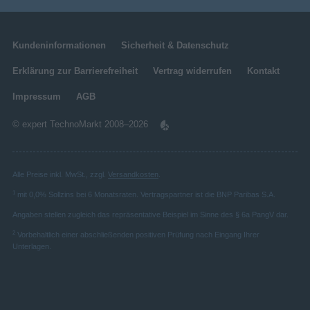
Ethernet/LAN
Kundeninformationen
Sicherheit & Datenschutz
Bluetooth
Erklärung zur Barrierefreiheit
Vertrag widerrufen
Kontakt
5.3
Bluetooth-Version
Impressum
AGB
Smart TV
© expert TechnoMarkt 2008–2026
Hybrid Broadcast Broadband
TV (HbbTV)
Personalisiere dein TV-Erlebnis
Internet-TV
One UI Tizen
Alle Preise inkl. MwSt., zzgl.
Versandkosten
.
Smart-TV
Basierend auf Samsung Tizen OS, bietet dir die
1
mit 0,0% Sollzins bei 6 Monatsraten. Vertragspartner ist die BNP Paribas S.A.
Bedienoberfläche One UI Tizen ein TV-Erlebnis,
Tizen
Installiertes Betriebssystem
Angaben stellen zugleich das repräsentative Beispiel im Sinne des § 6a PangV dar.
das du ganz nach deinem Geschmack gestalten
Ton-Spiegelung
2
kannst. Ab 2026 präsentiert sich die One-UI-Tizen-
Vorbehaltlich einer abschließenden positiven Prüfung nach Eingang Ihrer
Unterlagen.
Home-Oberfläche in einer noch intuitiveren und
Universalführung
nahtloseren Struktur. So kannst du Inhalte wie
Filme und Serien, Games oder Kunstwerke jetzt
TV Tuner
noch schneller und einfacher finden. Mit One UI
Analog & Digital
Tunertyp