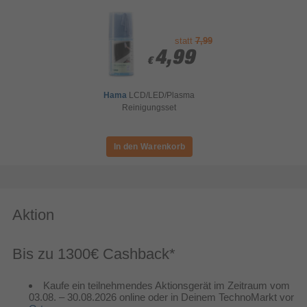
statt
7,99
4,99
4,99
€
€
Hama
LCD/LED/Plasma
Reinigungsset
Aktion
Bis zu 1300€ Cashback*
Kaufe ein teilnehmendes Aktionsgerät im Zeitraum vom
03.08. – 30.08.2026 online oder in Deinem TechnoMarkt vor