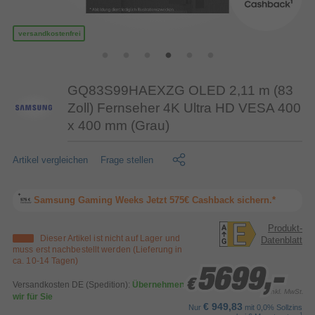
versandkostenfrei
GQ83S99HAEXZG OLED 2,11 m (83
Zoll) Fernseher 4K Ultra HD VESA 400
x 400 mm (Grau)
Artikel vergleichen
Frage stellen
Samsung Gaming Weeks Jetzt 575€ Cashback sichern.*
Produkt-
Dieser Artikel ist nicht auf Lager und
Datenblatt
muss erst nachbestellt werden (Lieferung in
ca. 10-14 Tagen)
5699,-
5699,-
5699,-
€
€
€
Versandkosten DE (Spedition):
Übernehmen
inkl. MwSt.
wir für Sie
€ 949,83
Nur
mit 0,0% Sollzins
1