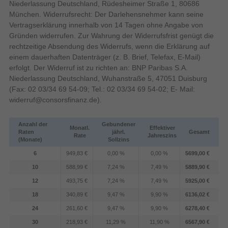
Niederlassung Deutschland, Rüdesheimer Straße 1, 80686
Bildqualität
Samsung Vision AI Companion
München. Widerrufsrecht: Der Darlehensnehmer kann seine
Der Samsung Vision AI Companion eröffnet dir
Vertragserklärung innerhalb von 14 Tagen ohne Angabe von
Flach
Bildschirmform
ganz einfache Wege der Interaktion. Mehrere AI-
Gründen widerrufen. Zur Wahrung der Widerrufsfrist genügt die
Display-Bildwiederholrate
Agenten können deine Fragen sofort beantworten
165 Hz
rechtzeitige Absendung des Widerrufs, wenn die Erklärung auf
unterstützt
– mit visueller Unterstützung durch Bilder und
einem dauerhaften Datenträger (z. B. Brief, Telefax, E-Mail)
Videos. Das fängt bei Szenenerklärungen an und
erfolgt. Der Widerruf ist zu richten an: BNP Paribas S.A.
Bildwiederholfrequenz
hört bei Tipps für Restaurants in deiner Umgebung
Niederlassung Deutschland, Wuhanstraße 5, 47051 Duisburg
noch lange nicht auf. So kommst du in den Genuss
(Fax: 02 03/34 69 54-09; Tel.: 02 03/34 69 54-02; E- Mail:
178°
Bildwinkel, horizontal
eines vielseitigen, personalisierten Erlebnisses
widerruf@consorsfinanz.de
).
direkt auf dem großen Bildschirm.
178°
Bildwinkel, vertikal
Anzahl der
Gebundener
Monatl.
Effektiver
Raten
jährl.
Gesamt
Reaktionszeit
Rate
Jahreszins
(Monate)
Sollzins
6
949,83 €
0,00 %
0,00 %
5699,00 €
210 cm
Bildschirmdiagonale (cm)
10
588,99 €
7,24 %
7,49 %
5889,90 €
12
493,75 €
7,24 %
7,49 %
5925,00 €
Bildschirmdiagonale
18
340,89 €
9,47 %
9,90 %
6136,02 €
Unser bisher fortschrittlichster AI-
Display-Auflösung
3840 x 2160 Pixel
24
261,60 €
9,47 %
9,90 %
6278,40 €
gestützter 4K-Prozessor
30
218,93 €
11,29 %
11,90 %
6567,90 €
Blendfreier Bildschirm