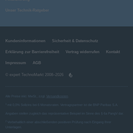
Fernbedienung
Steuerung
Funktioniert mit Samsung
Unser Technik-Ratgeber
Bixby
Markeneigenschaften
Auto HDR Remastering Pro, Q-Symphony,
Ultraflüssige und reaktionsschnelle
FreeSync Premium Pro, 4K AI Upscaling
Pro, Spiele-Hub, Art Store, Auto Game
Gaming-Performance
Kundeninformationen
Sicherheit & Datenschutz
Samsung-Technologien
Mode (ALLM), Karaoke Mode, Generative
(AV/TV)
Wallpaper, Ambient Mode, Samsung Multi
Erklärung zur Barrierefreiheit
Vertrag widerrufen
Kontakt
View, Ultra Viewing Angle, Real Depth
Kompatibel mit NVIDIA G-SYNC
Enhancer, AI Motion Enh...
Die NVIDIA-Zertifizierung garantiert dir eine
Impressum
AGB
Netzwerk
erstklassige VRR (Variable Refresh Rate) und
Wi-Fi 6E (802.11ax)
WLAN-Standards
damit ein superflüssiges Gaming-Erlebnis. Die
© expert TechnoMarkt 2008–2026
Technologie minimiert Tearing und Ruckeln, damit
Webbrowser
dein Gameplay noch geschmeidiger und
immersiver ist.
Alle Preise inkl. MwSt., zzgl.
Versandkosten
.
WLAN
1
mit 0,0% Sollzins bei 6 Monatsraten. Vertragspartner ist die BNP Paribas S.A.
Angaben stellen zugleich das repräsentative Beispiel im Sinne des § 6a PangV dar.
Ethernet/LAN
2
Vorbehaltlich einer abschließenden positiven Prüfung nach Eingang Ihrer
Unterlagen.
Bluetooth