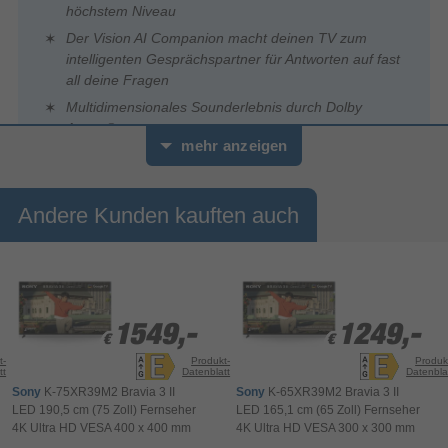
höchstem Niveau
Der Vision AI Companion macht deinen TV zum
intelligenten Gesprächspartner für Antworten auf fast
all deine Fragen
Multidimensionales Sounderlebnis durch Dolby
Atmos®
mehr anzeigen
Andere Kunden kauften auch
1549,-
1549,-
1249,-
1249,-
€
€
€
€
t-
Produkt-
Produk
tt
Datenblatt
Datenbla
Sony
K-75XR39M2 Bravia 3 II
Sony
K-65XR39M2 Bravia 3 II
LED 190,5 cm (75 Zoll) Fernseher
LED 165,1 cm (65 Zoll) Fernseher
0
4K Ultra HD VESA 400 x 400 mm
4K Ultra HD VESA 300 x 300 mm
Sekunden