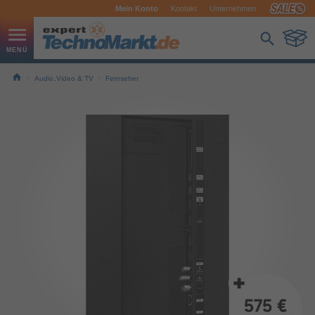
Mein Konto
Kontakt
Unternehmen
Audio,Video & TV
Fernseher