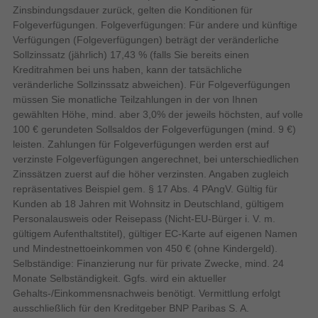
Eins ist sicher: deine Privatsphäre auf Samsung
Zinsbindungsdauer zurück, gelten die Konditionen für
TV-Geräten. Alle deine sensiblen Daten wie
Folgeverfügungen. Folgeverfügungen: Für andere und künftige
Audio-Vorwahldeskriptor
Passwörter, werden durch mehrere Soft- und
Verfügungen (Folgeverfügungen) beträgt der veränderliche
Hardware-Maßnahmen geschützt. Außerdem
Adaptiver Klang
Sollzinssatz (jährlich) 17,43 % (falls Sie bereits einen
sichert Samsung Knox Security alle deine IoT-
Kreditrahmen bei uns haben, kann der tatsächliche
Objektverfolgung Sound+
Geräte, die über die SmartThings App mit deinem
veränderliche Sollzinssatz abweichen). Für Folgeverfügungen
(OTS+)
Fernseher verbunden sind. So wird etwa die
müssen Sie monatliche Teilzahlungen in der von Ihnen
Ausführung nicht autorisierter bösartiger Apps
Q-Symphonie
gewählten Höhe, mind. aber 3,0% der jeweils höchsten, auf volle
automatisch blockiert, sobald sie erkannt werden.
100 € gerundeten Sollsaldos der Folgeverfügungen (mind. 9 €)
Aktiver Sprachverstärker
Zu guter Letzt sorgen wir mit regelmäßigen
leisten. Zahlungen für Folgeverfügungen werden erst auf
(AVA)
Updates dafür, dass dein TV-Gerät sicher bleibt.
verzinste Folgeverfügungen angerechnet, bei unterschiedlichen
Bildschirm
Zinssätzen zuerst auf die höher verzinsten. Angaben zugleich
Motion Interpolation
repräsentatives Beispiel gem. § 17 Abs. 4 PAngV. Gültig für
Motion Xcelerator
Technologie
Kunden ab 18 Jahren mit Wohnsitz in Deutschland, gültigem
Personalausweis oder Reisepass (Nicht-EU-Bürger i. V. m.
Bildschirmtechnologie
gültigem Aufenthaltstitel), gültiger EC-Karte auf eigenen Namen
und Mindestnettoeinkommen von 450 € (ohne Kindergeld).
Selbständige: Finanzierung nur für private Zwecke, mind. 24
Natives Seitenverhältnis
Monate Selbständigkeit. Ggfs. wird ein aktueller
Frag deinen TV alles. Samsung Vision
Gehalts-/Einkommensnachweis benötigt. Vermittlung erfolgt
AI is here.
ausschließlich für den Kreditgeber BNP Paribas S. A.