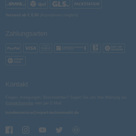
Verpackungshöhe
AI RGB Licht-Sensor
1865 mm
Verpackungsbreite
Versand ab € 0,00
(Ausnahmen möglich)
Verpackungsinhalt
Überall und immer das perfekte Bild
Standfuß
Ob an einem hellen Sonnentag oder einem rauen
Zahlungsarten
Winterabend, der AI RGB-Lichtsensor erkennt und
Weitere Spezifikationen
passt Helligkeit sowie Farbtemperatur automatisch
2D-3D Konverter
an - für ein Bild, was zu jeder Situation passt.
Immer das richtige Ambiente, immer das beste Bild.
Lichtsensor
1
Anzahl der Subwoofer
1,4 cm
Randbreite
Kontakt
DVB-T2-Tuner
Fragen, Anregungen, Beschwerden? Sagen Sie uns Ihre Meinung via
Hybrid Log Gamma (HLG)
AI Picture
Kontaktformular
oder per E-Mail:
kundenservice@expert-technomarkt.de
Intelligente, automatische visuelle Verbesserung
Eingebaute Lautsprecher
Überlasse deinem Fernseher das Denken. Von
Retro-Sitcoms bis hin zu Next-Gen-Games: Die
Equalizer anpassbar