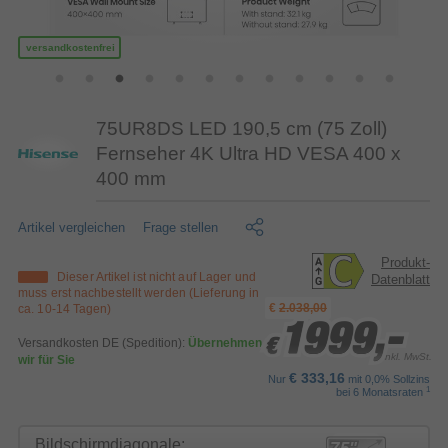
versandkostenfrei
75UR8DS LED 190,5 cm (75 Zoll)
Fernseher 4K Ultra HD VESA 400 x
400 mm
Artikel vergleichen
Frage stellen
Produkt-
Dieser Artikel ist nicht auf Lager und
Datenblatt
muss erst nachbestellt werden (Lieferung in
€
2.038,00
ca. 10-14 Tagen)
1999,-
1999,-
1999,-
Versandkosten DE (Spedition):
Übernehmen
€
€
€
inkl. MwSt.
wir für Sie
€ 333,16
Nur
mit 0,0% Sollzins
1
bei 6 Monatsraten
Bildschirmdiagonale: