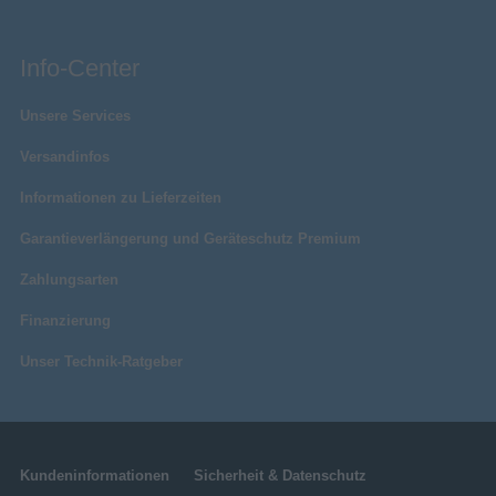
neuronale Engine von AI Picture optimiert Tiefe,
Teilbildschirm
Fotoeffekte
Farbe und Bewegung Bild für Bild. Helligkeit,
Kontrast, Sättigung und Rauschen werden
HDMI
Info-Center
automatisch an die Inhalte und deine Umgebung
Verbessertes
angepasst.
Kabelmanagement
Unsere Services
3D
Versandinfos
Digital Living Network Alliance
Informationen zu Lieferzeiten
(DLNA) zertifiziert
178°
Betrachtungswinkel
Garantieverlängerung und Geräteschutz Premium
AI 4K Upscaler
Zertifikate
Zahlungsarten
DMP, DMR
DLNA-Spezifikation
Alle Inhalte werden in atemberaubender 4K-
Finanzierung
Sonstiges
Qualität hochskaliert
Artikelnummer
11128250404
Unser Technik-Ratgeber
Erlebe deine Lieblingsinhalte in 4K-Qualität. Deep-
Herstellerartikelnummer
20019634
Learning-Modelle analysieren Texturen und
Kanten in Bildern mit niedrigerer Auflösung,
rekonstruieren fehlende Details, schärfen Texturen
und reduzieren Rauschen – und heben so geliebte
Kundeninformationen
Sicherheit & Datenschutz
Klassiker und Lieblingsstreams auf modernen