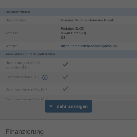
selbst in den intensivsten Momenten.
Herstellerdaten
Unternehmen
Hisense Gorenje Germany GmbH
Parkring
31-33
Adresse
85748
Garching
DE
Website
https://de.hisense.com/impressum
Anschlüsse und Schnittstellen
Unterhaltungselektronik-
Kontrolle (CEC)
Common interface (CI)
Common interface Plus (CI+)
Common interface Plus (CI+)
2.0
Antireflexion & Spiegelungs-Frei
version
mehr anzeigen
PC-Eingang (D-Sub)
Keine Spiegelungen, keine Ablenkung
Genieße alle deine Lieblingsfilme und -spiele ohne
2.1
HDMI-Version
Finanzierung
Ablenkungen. Die Anti-Reflexions- und
Anzahl RF Anschlüsse
2