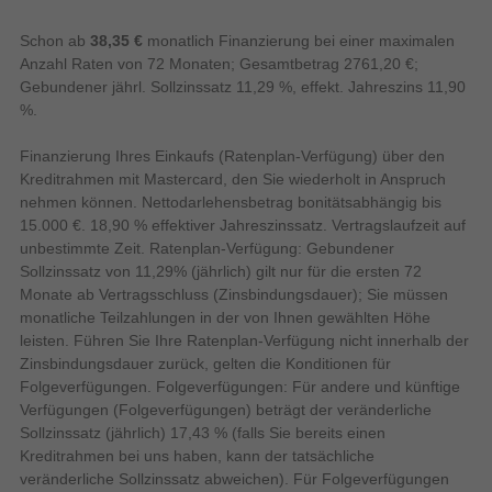
Spiegelungsfreie-Technologie von Hisense
4
Anzahl HDMI-Anschlüsse
reduziert Reflexionen und Oberflächenglanz,
Schon ab
38,35 €
monatlich Finanzierung bei einer maximalen
bewahrt Schattendetails und Farbgenauigkeit,
Anzahl Ethernet-LAN-
Anzahl Raten von 72 Monaten; Gesamtbetrag 2761,20 €;
1
Anschlüsse (RJ-45)
sodass Szenen in jeder Umgebung klar bleiben.
Gebundener jährl. Sollzinssatz 11,29 %, effekt. Jahreszins 11,90
1
Anzahl USB 2.0 Anschlüsse
%.
Audio
Finanzierung Ihres Einkaufs (Ratenplan-Verfügung) über den
5
Anzahl der Lautsprecher
Kreditrahmen mit Mastercard, den Sie wiederholt in Anspruch
Equalizer
nehmen können. Nettodarlehensbetrag bonitätsabhängig bis
15.000 €. 18,90 % effektiver Jahreszinssatz. Vertragslaufzeit auf
50 W
RMS-Leistung
unbestimmte Zeit. Ratenplan-Verfügung: Gebundener
Sollzinssatz von 11,29% (jährlich) gilt nur für die ersten 72
Eingebaute Audio-Decoder
Monate ab Vertragsschluss (Zinsbindungsdauer); Sie müssen
monatliche Teilzahlungen in der von Ihnen gewählten Höhe
leisten. Führen Sie Ihre Ratenplan-Verfügung nicht innerhalb der
Eingebauter Subwoofer
Zinsbindungsdauer zurück, gelten die Konditionen für
Verbesserter Audio-Rückkanal
Folgeverfügungen. Folgeverfügungen: Für andere und künftige
(eARC)
Verfügungen (Folgeverfügungen) beträgt der veränderliche
2.1.2 Multi-Channel Surround
Sollzinssatz (jährlich) 17,43 % (falls Sie bereits einen
Bildschirm
Kreditrahmen bei uns haben, kann der tatsächliche
veränderliche Sollzinssatz abweichen). Für Folgeverfügungen
Klang aus allen Richtungen.
Bildschirmtechnologie