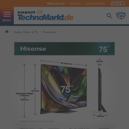
Mein Konto
Kontakt
Unternehmen
Audio,Video & TV
Fernseher