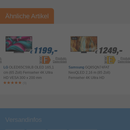
Bluetooth
Vorname*
Nachname*
Hol mehr Kontrast aus deiner bestehenden
Bibliothek heraus. Der AI HDR Upscaler analysiert
Smart TV
Ähnliche Artikel
Ihre Bewertung:
Standardvideos und hebt sie auf HDR-ähnliche
Internet-TV
Qualität, indem er Details, Farben und
Bitte mindestens 20 Wörter eingeben
Tiefenwirkung verstärkt. So erweckst du ältere
Smart-TV
Inhalte auf deinem HDR-fähigen Bildschirm zu
Ihr Kommentar*
neuem Leben.
VIDAA
Installiertes Betriebssystem
1199,-
1199,-
1199,-
1249,-
1249,-
€
€
€
€
€
Apple AirPlay 2-Unterstützung
t-
Produkt-
Produk
tt
Datenblatt
Datenbla
TV Tuner
LG
OLED65C59LB OLED 165,1
Samsung
GQ85QN74FAT
Digital
Tunertyp
cm (65 Zoll) Fernseher 4K Ultra
NeoQLED 2,16 m (85 Zoll)
HD VESA 300 x 200 mm
Fernseher 4K Ultra HD
Nicht unterstützt
Analoges Signalformatsystem
(9)
Empfangstechnik
DVB-S, DVB-T2, DVB-T, DVB-C, DVB-S2
Bewertung & Kommentar speichern
Technische Details
1
S/PDIF-Ausgang
Verpackungsinformation
Versandinfos
210 mm
Verpackungstiefe
1146 mm