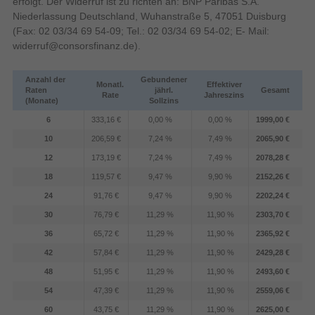
erfolgt. Der Widerruf ist zu richten an: BNP Paribas S.A.
bleiben erhalten, ohne abgeschnitten zu werden,
Display-Auflösung
3840 x 2160 Pixel
Niederlassung Deutschland, Wuhanstraße 5, 47051 Duisburg
sodass kontrastreiche Szenen detailreich bleiben
LED-
(Fax: 02 03/34 69 54-09; Tel.: 02 03/34 69 54-02; E- Mail:
RGB-Mini LED
und helle Inhalte ihre Ausdruckskraft behalten.
Hintergrundbeleuchtungstyp
widerruf@consorsfinanz.de
).
Design
Anzahl der
Gebundener
VESA-Halterung
Monatl.
Effektiver
Raten
jährl.
Gesamt
Rate
Jahreszins
(Monate)
Sollzins
Mittiger Ständer
Ständertyp
6
333,16 €
0,00 %
0,00 %
1999,00 €
400 x 400 mm
Panel-Montage-Schnittstelle
10
206,59 €
7,24 %
7,49 %
2065,90 €
IMAX Enhanced
Kunststoff, Metall
Gehäusematerial
12
173,19 €
7,24 %
7,49 %
2078,28 €
Rahmen (Bereich)
18
119,57 €
9,47 %
9,90 %
2152,26 €
Entfessele die Kraft von IMAX bei dir zu Hause
Kino in IMAX-Qualität muss nicht unerreichbar
24
91,76 €
9,47 %
9,90 %
2202,24 €
Verstellbarer Ständer
sein. Die IMAX Enhanced TVs von Hisense sind
30
76,79 €
11,29 %
11,90 %
2303,70 €
Schwarz
Standfarbe
von der IMAX Corporation und führenden
36
65,72 €
11,29 %
11,90 %
2365,92 €
Hollywood-Technikexperten zertifiziert und liefern
Produktfarbe
Schwarz
42
57,84 €
11,29 %
11,90 %
2429,28 €
das charakteristische IMAX-Bild sowie DTS®-
Rollbares Display
unterstützten Sound direkt in dein Wohnzimmer.
48
51,95 €
11,29 %
11,90 %
2493,60 €
Tauche tiefer in das weltweit innovativste
54
47,39 €
11,29 %
11,90 %
2559,06 €
Energie
Filmerlebnis ein – für ein rundum immersives
60
43,75 €
11,29 %
11,90 %
2625,00 €
0,5 W
Stromverbrauch (Standby)