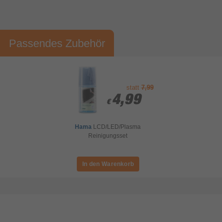
Installationspaket Premium (inkl.
Altgeräteentsorgung) TV Stand
€ 49,99
Passendes Zubehör
Installationspaket Premium (inkl.
Altgeräteentsorgung) - TV Wand
€ 99,99
statt
7,99
Gesamtsumme Serviceoptionen
€ 0,00
4,99
4,99
€
€
Hama
LCD/LED/Plasma
Reinigungsset