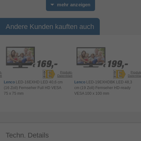
mehr anzeigen
Andere Kunden kauften auch
169,-
169,-
199,-
199,-
€
€
€
€
Native 180Hz Game Mode
t-
Produkt-
Produk
tt
Datenblatt
Datenbla
Lenco
LED-16EXHD LED 40,6 cm
Lenco
LED-19EXHDBK LED 48,3
Jede Bewegung, extrem geschmeidig
(16 Zoll) Fernseher Full HD VESA
cm (19 Zoll) Fernseher HD-ready
Sei deinem Gegner immer ein Schritt voraus mit
75 x 75 mm
VESA 100 x 100 mm
Gaming-Funktionen der nächsten Generation. Ein
180-Hz-Panel mit VRR und geringer Latenz sorgt
für ein extrem flüssiges Spiel, das sofort auf dich
reagiert. Die AI-Bewegungsverarbeitung sorgt
dafür, dass auch bei hoher Geschwindigkeit feine
Details scharf bleiben, und bietet ein flüssiges,
Techn. Details
präzises und sofort reagierendes Spielerlebnis,