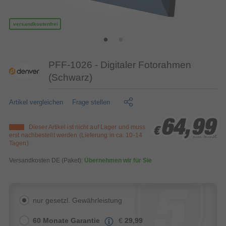
versandkostenfrei
PFF-1026 - Digitaler Fotorahmen
(Schwarz)
Artikel vergleichen
Frage stellen
64,99
64,99
64,99
Dieser Artikel ist nicht auf Lager und muss
€
€
€
erst nachbestellt werden (Lieferung in ca. 10-14
inkl. MwSt.
Tagen)
Versandkosten DE (Paket):
Übernehmen wir für Sie
nur gesetzl. Gewährleistung
60 Monate Garantie
€
29,99