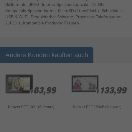
Bildformate: JPEG. Interne Speicherkapazität: 16 GB,
Kompatible Speicherkarten: MicroSD (TransFlash). Schnittstelle:
USB & Wi-Fi. Produktfarbe: Schwarz, Prozessor-Taktfrequenz:
2,4 GHz, Kompatible Produkte: Frameo
Andere Kunden kauften auch
63,99
63,99
133,99
133,99
€
€
€
€
Denver
PFF-1021 (Schwarz)
Denver
PFF-1504B (Schwarz)