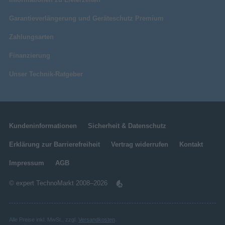
203 mm
Verpackungstiefe
Garantieverlängerung und Geräteschutz Premium
75 mm
Verpackungshöhe
Zahlungsarten
297 mm
Verpackungsbreite
Sonstiges
Finanzierung
Artikelnummer
11580023498
Unser Technik-Ratgeber
Herstellerartikelnummer
119101040380
Kundeninformationen
Sicherheit & Datenschutz
Erklärung zur Barrierefreiheit
Vertrag widerrufen
Kontakt
Impressum
AGB
© expert TechnoMarkt 2008–2026
Alle Preise inkl. MwSt., zzgl.
Versandkosten
.