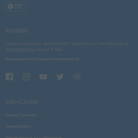
Video-Wiedergabe
Kompatible Produkte
Frameo
Produktfarbe
Schwarz
Kontakt
Speichermedien
Fragen, Anregungen, Beschwerden? Sagen Sie uns Ihre Meinung via
Eingebautes memory
Kontaktformular
oder per E-Mail:
kundenservice@expert-technomarkt.de
Interne Speicherkapazität
Kompatible Speicherkarten
Integrierter Kartenleser
Info-Center
Technische Details
Unsere Services
Nachhaltigkeitskonformität
Versandinfos
CE
Konformitätsbescheinigungen
Verpackungsinformation
Informationen zu Lieferzeiten