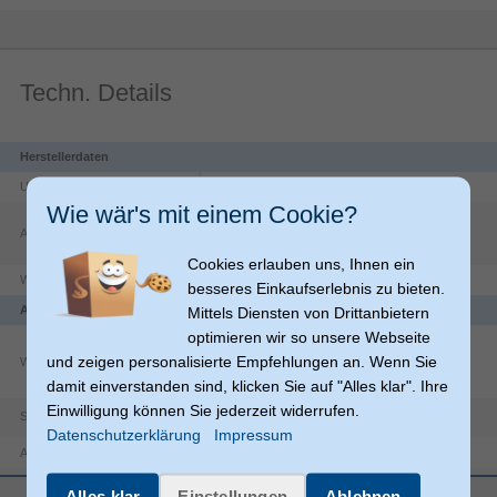
Techn. Details
Herstellerdaten
Unternehmen
Denver A/S
Wie wär's mit einem Cookie?
Omega
5A
Adresse
DK-8382
Hinnerup
DK
Cookies erlauben uns, Ihnen ein
Website
https://denver.eu/contact-us
besseres Einkaufserlebnis zu bieten.
Anschlüsse und Schnittstellen
Mittels Diensten von Drittanbietern
optimieren wir so unsere Webseite
und zeigen personalisierte Empfehlungen an. Wenn Sie
WLAN
damit einverstanden sind, klicken Sie auf "Alles klar". Ihre
Einwilligung können Sie jederzeit widerrufen.
Schnittstelle
USB & Wi-Fi
Datenschutzerklärung
Impressum
1
Anzahl USB 2.0 Anschlüsse
Gleichstrom-Anschluss (DC)
Alles klar
Einstellungen
Ablehnen