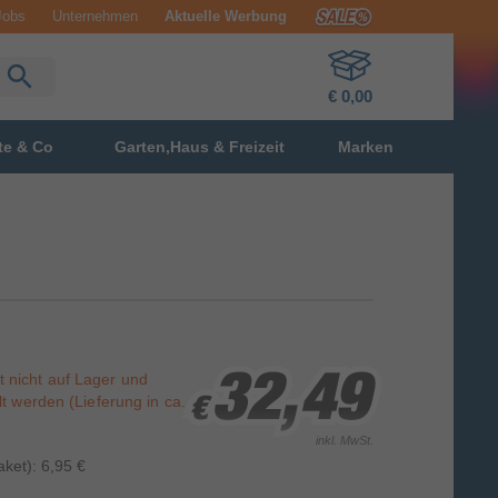
Jobs
Unternehmen
Aktuelle Werbung
€ 0,00
te & Co
Garten,Haus & Freizeit
Marken
st nicht auf Lager und
32,49
32,49
32,49
t werden (Lieferung in ca.
€
€
€
inkl. MwSt.
ket): 6,95 €