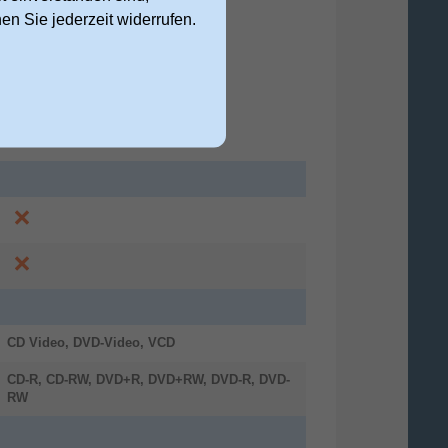
nen Sie jederzeit widerrufen.
CD Video, DVD-Video, VCD
CD-R, CD-RW, DVD+R, DVD+RW, DVD-R, DVD-
RW