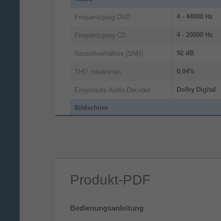
4 - 44000 Hz
Frequenzgang DVD
4 - 20000 Hz
Frequenzgang CD
92 dB
Rauschverhältnis (SNR)
0,04%
THD, totalklirren
Dolby Digital
Eingebaute Audio-Decoder
Bildschirm
Eingebautes Display
Dateiformate
Unterstützte Bildformate
JPEG
Produkt-PDF
AVI, XVID
Unterstützte Videoformate
MP3, WMA, M
unterstützte Audioformate
Bedienungsanleitung