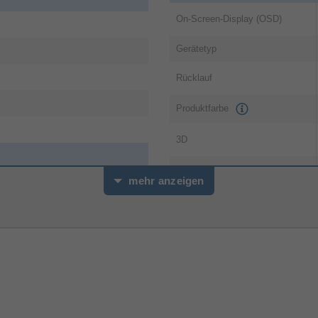
On-Screen-Display (OSD)
Gerätetyp
Rücklauf
Produktfarbe
3D
Konformitätsbescheinigungen
mehr anzeigen
Verpackungsinformation
Verpackungstiefe
Verpackungshöhe
Verpackungsbreite
PEG-1, MPEG
Verpackungsinhalt