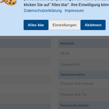
klicken Sie auf "Alles klar". Ihre Einwilligung kön
Datenschutzerklärung
Impressum
rup
Alles klar
Einstellungen
Ablehnen
.eu/contact-us
Netzwerk
WLAN
Ethernet/LAN
Speichermedien
Playback Disk-Formate
Playback-Disk Typ
Technische Details