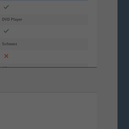
DVD Player
Schwarz
CE
240 mm
85 mm
245 mm