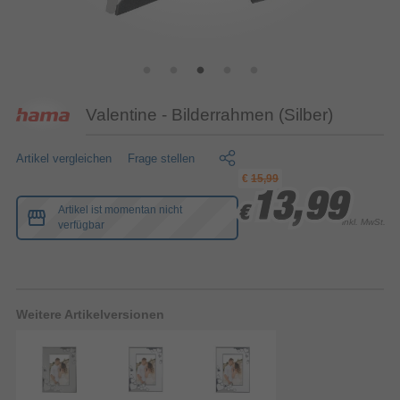
Valentine - Bilderrahmen (Silber)
Artikel vergleichen
Frage stellen
€
15,99
13,99
13,99
13,99
Artikel ist momentan nicht
€
€
€
inkl. MwSt.
verfügbar
Weitere Artikelversionen