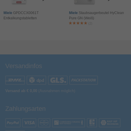
Miele
GPDCCX0061T
Miele
Staubsaugerbeutel HyClean
Entkalkungstabletten
Pure GN (Weiß)
(2)
Bewertung & Kommentar speichern
Versandinfos
Versand ab € 0,00
(Ausnahmen möglich)
Zahlungsarten