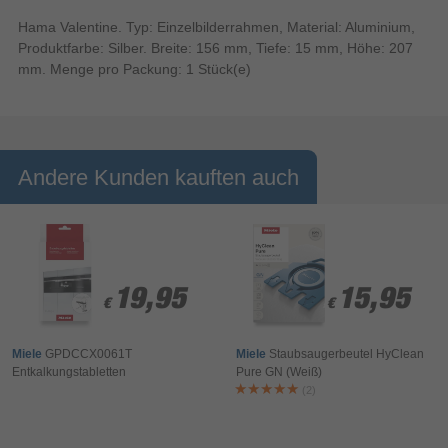
Hama Valentine. Typ: Einzelbilderrahmen, Material: Aluminium,
Produktfarbe: Silber. Breite: 156 mm, Tiefe: 15 mm, Höhe: 207
mm. Menge pro Packung: 1 Stück(e)
Andere Kunden kauften auch
19,95
19,95
15,95
15,95
€
€
€
€
Miele
GPDCCX0061T
Miele
Staubsaugerbeutel HyClean
Entkalkungstabletten
Pure GN (Weiß)
(2)