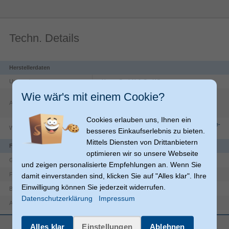
Techn. Details
Herstellerdaten
Unternehmen
Hama GmbH & Co KG
Wie wär's mit einem Cookie?
Dresdner Str.
9
Adresse
86653
Monheim
DE
Cookies erlauben uns, Ihnen ein
https://countries.hama.com/legal/corporate-
Website
besseres Einkaufserlebnis zu bieten.
information
Mittels Diensten von Drittanbietern
Funktionen
optimieren wir so unsere Webseite
Nachdenklich
Glastyp
und zeigen personalisierte Empfehlungen an. Wenn Sie
Rechteckig
Form
damit einverstanden sind, klicken Sie auf "Alles klar". Ihre
Einwilligung können Sie jederzeit widerrufen.
1
Bilder pro Rahmen
Datenschutzerklärung
Impressum
Landschaftsportrait
Ausrichtung
Bezel
mehr anzeigen
Alles klar
Einstellungen
Ablehnen